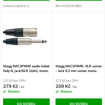
d
u
Linkový kabel 6 m
6M AUDIOKABEL...
u
k
k
t
t
ů
ů
Stagg NAC3PXMR audio kabel
Stagg NAC1PXMR, XLR samec
řady N, jack/XLR (m/m), mono,
- Jack 6,3 mm samec mono,
3 m (10&#039;)
délka 1 m
231 Kč bez DPH
173 Kč bez DPH
279 Kč
209 Kč
/ ks
/ ks
Skladem
Skladem
DO KOŠÍKU
DO KOŠÍKU