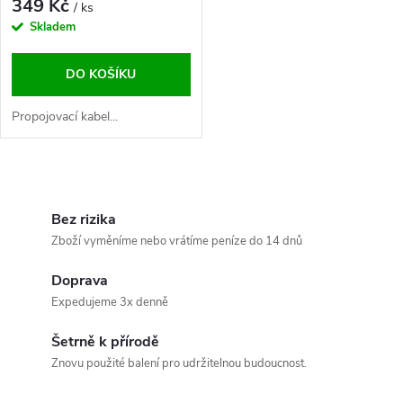
349 Kč
/ ks
Skladem
DO KOŠÍKU
Propojovací kabel...
O
v
Bez rizika
Zboží vyměníme nebo vrátíme peníze do 14 dnů
l
Doprava
á
Expedujeme 3x denně
d
Šetrně k přírodě
a
Znovu použité balení pro udržitelnou budoucnost.