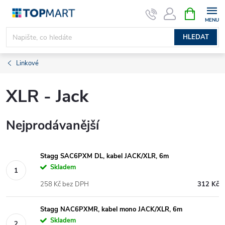
Přejít
NÁKUPNÍ
KOŠÍK
na
obsah
HLEDAT
Linkové
XLR - Jack
Nejprodávanější
Stagg SAC6PXM DL, kabel JACK/XLR, 6m
Skladem
258 Kč bez DPH
312 Kč
Stagg NAC6PXMR, kabel mono JACK/XLR, 6m
Skladem