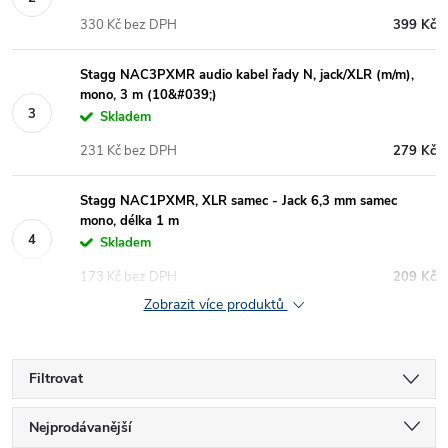
330 Kč bez DPH
399 Kč
Stagg NAC3PXMR audio kabel řady N, jack/XLR (m/m),
mono, 3 m (10&#039;)
Skladem
231 Kč bez DPH
279 Kč
Stagg NAC1PXMR, XLR samec - Jack 6,3 mm samec
mono, délka 1 m
Skladem
173 Kč bez DPH
209 Kč
Zobrazit více produktů
Filtrovat
Ř
Nejprodávanější