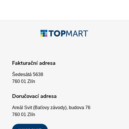
c
í
p
Z
r
á
v
p
k
Fakturační adresa
a
y
Šedesátá 5638
v
t
760 01 Zlín
ý
í
Doručovací adresa
p
Areál Svit (Baťovy závody), budova 76
i
760 01 Zlín
s