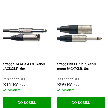
a
Nejlevnější
V
Nejdražší
z
ý
Abecedně
e
p
n
i
í
s
p
Stagg SAC6PXM DL, kabel
Stagg NAC6PXMR, kabel
JACK/XLR, 6m
mono JACK/XLR, 6m
p
r
258 Kč bez DPH
330 Kč bez DPH
r
312 Kč
399 Kč
/ ks
/ ks
o
Skladem
Skladem
o
d
DO KOŠÍKU
DO KOŠÍKU