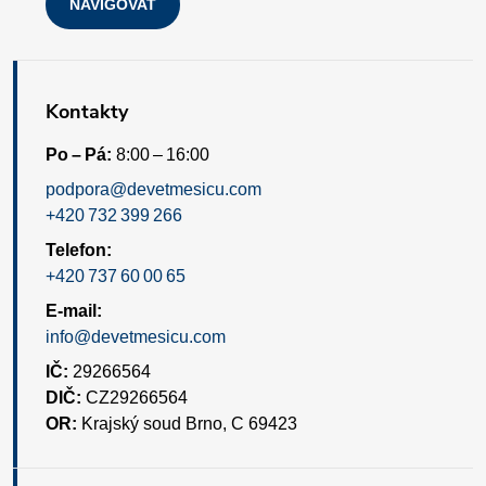
NAVIGOVAT
u
Kontakty
Po – Pá:
8:00 – 16:00
podpora@devetmesicu.com
+420 732 399 266
Telefon:
+420 737 60 00 65
E-mail:
info@devetmesicu.com
IČ:
29266564
DIČ:
CZ29266564
OR:
Krajský soud Brno, C 69423