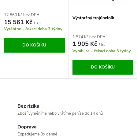
p
p
r
12 860 Kč bez DPH
Výstražný trojúhelník
r
15 561 Kč
/ ks
o
Vyrábí se - čekací doba 3 týdny
o
1 574 Kč bez DPH
d
1 905 Kč
/ ks
DO KOŠÍKU
d
Vyrábí se - čekací doba 3 týdny
u
u
DO KOŠÍKU
k
k
t
O
t
ů
v
Bez rizika
ů
Zboží vyměníme nebo vrátíme peníze do 14 dnů
l
Doprava
á
Expedujeme 3x denně