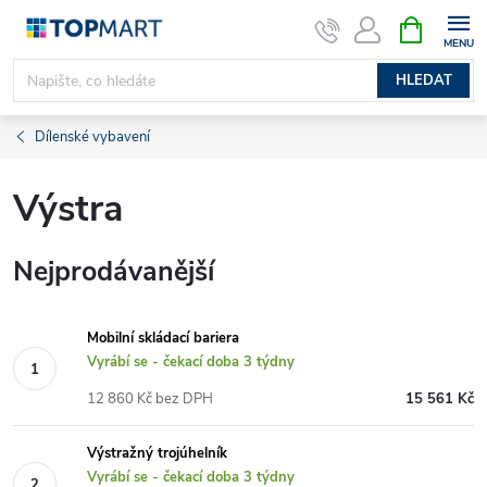
Přejít
NÁKUPNÍ
KOŠÍK
na
obsah
HLEDAT
Dílenské vybavení
Výstra
Nejprodávanější
Mobilní skládací bariera
Vyrábí se - čekací doba 3 týdny
12 860 Kč bez DPH
15 561 Kč
Výstražný trojúhelník
Vyrábí se - čekací doba 3 týdny