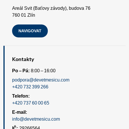
p
Areál Svit (Baťovy závody), budova 76
i
760 01 Zlín
s
NAVIGOVAT
u
Kontakty
Po – Pá:
8:00 – 16:00
podpora@devetmesicu.com
+420 732 399 266
Telefon:
+420 737 60 00 65
E-mail:
info@devetmesicu.com
IČ:
29266564