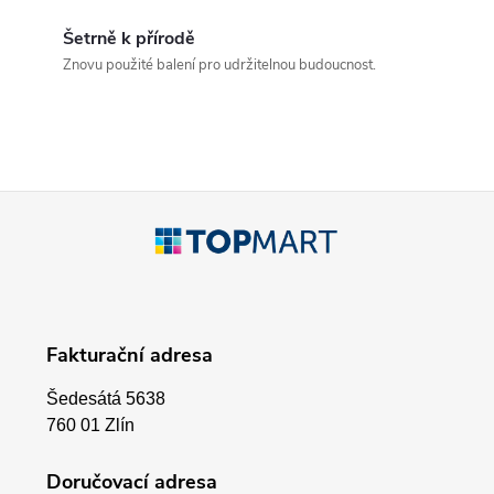
d
Šetrně k přírodě
a
Znovu použité balení pro udržitelnou budoucnost.
c
í
p
Z
r
á
v
p
k
Fakturační adresa
a
y
Šedesátá 5638
v
t
760 01 Zlín
ý
í
Doručovací adresa