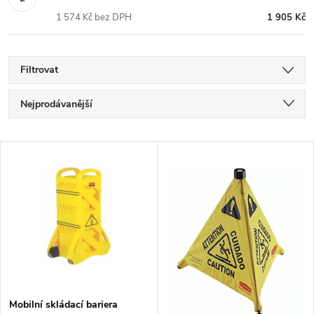
1 574 Kč bez DPH
1 905 Kč
Filtrovat
Ř
Nejprodávanější
a
Nejlevnější
V
Nejdražší
z
ý
Abecedně
e
p
n
i
í
s
Mobilní skládací bariera