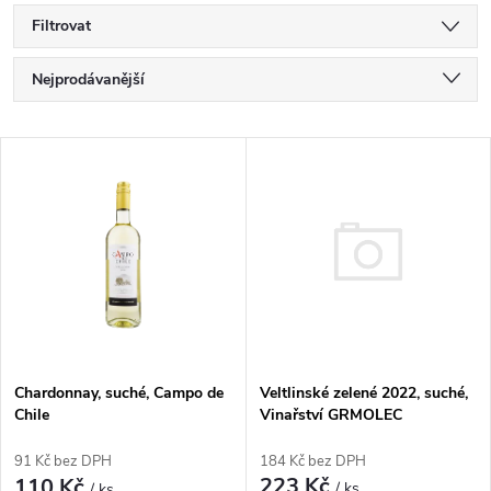
Filtrovat
Ř
Nejprodávanější
a
Nejlevnější
V
Nejdražší
z
ý
Abecedně
e
p
n
i
í
s
Veltlinské zelené 2022, suché,
p
Chardonnay, suché, Campo de
Vinařství GRMOLEC
Chile
p
r
184 Kč bez DPH
91 Kč bez DPH
223 Kč
110 Kč
/ ks
/ ks