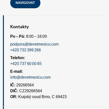
s
NAVIGOVAT
u
Kontakty
Po – Pá:
8:00 – 16:00
podpora@devetmesicu.com
+420 732 399 266
Telefon:
+420 737 60 00 65
E-mail:
info@devetmesicu.com
IČ:
29266564
DIČ:
CZ29266564
OR:
Krajský soud Brno, C 69423