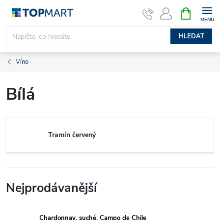
Přejít
NÁKUPNÍ
KOŠÍK
na
obsah
HLEDAT
Víno
Bílá
Tramín červený
Nejprodávanější
Chardonnay, suché, Campo de Chile