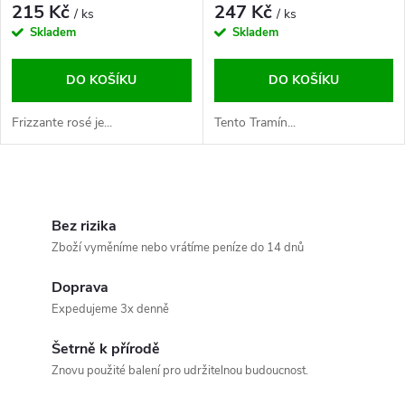
215 Kč
247 Kč
/ ks
/ ks
Skladem
Skladem
DO KOŠÍKU
DO KOŠÍKU
Frizzante rosé je...
Tento Tramín...
O
v
Bez rizika
Zboží vyměníme nebo vrátíme peníze do 14 dnů
l
Doprava
á
Expedujeme 3x denně
d
Šetrně k přírodě
a
Znovu použité balení pro udržitelnou budoucnost.