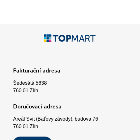
c
í
p
Z
r
á
v
p
k
Fakturační adresa
a
y
Šedesátá 5638
v
t
760 01 Zlín
ý
í
Doručovací adresa
p
Areál Svit (Baťovy závody), budova 76
i
760 01 Zlín