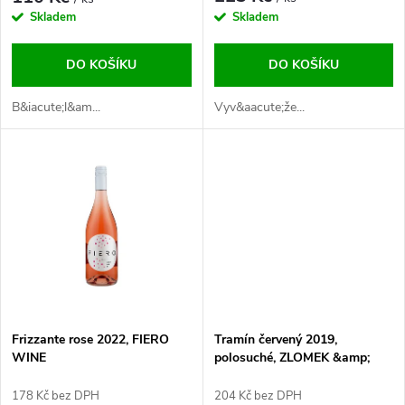
r
o
Skladem
Skladem
o
d
DO KOŠÍKU
DO KOŠÍKU
d
u
Vyv&aacute;že...
B&iacute;l&am...
u
k
k
t
t
ů
ů
Frizzante rose 2022, FIERO
Tramín červený 2019,
WINE
polosuché, ZLOMEK &amp;
VÁVRA
178 Kč bez DPH
204 Kč bez DPH