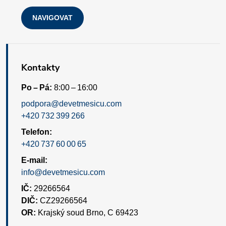
s
NAVIGOVAT
u
Kontakty
Po – Pá:
8:00 – 16:00
podpora@devetmesicu.com
+420 732 399 266
Telefon:
+420 737 60 00 65
E-mail:
info@devetmesicu.com
IČ:
29266564
DIČ:
CZ29266564
OR:
Krajský soud Brno, C 69423