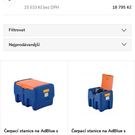
15 533 Kč bez DPH
18 795 Kč
Filtrovat
Ř
Nejprodávanější
a
Nejlevnější
V
Nejdražší
z
ý
Abecedně
e
p
n
i
í
s
Čerpací stanice na AdBlue s
Čerpací stanice na AdBlue s