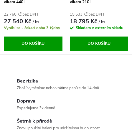
p
víkem 440 l
víkem 210 l
p
r
22 760 Kč bez DPH
15 533 Kč bez DPH
r
27 540 Kč
18 795 Kč
/ ks
/ ks
o
Vyrábí se - čekací doba 3 týdny
Skladem v externím skladu
o
d
DO KOŠÍKU
DO KOŠÍKU
d
u
u
O
k
k
v
Bez rizika
t
Zboží vyměníme nebo vrátíme peníze do 14 dnů
t
l
ů
Doprava
á
ů
Expedujeme 3x denně
d
Šetrně k přírodě
a
Znovu použité balení pro udržitelnou budoucnost.