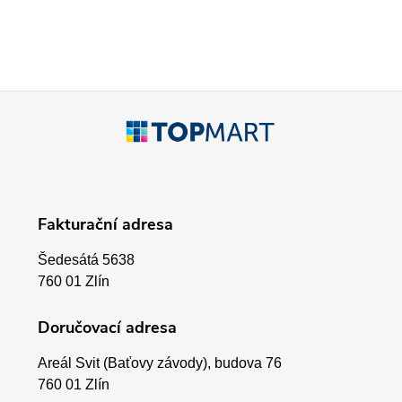
c
í
p
Z
r
á
v
p
k
Fakturační adresa
a
y
Šedesátá 5638
v
t
760 01 Zlín
ý
í
Doručovací adresa
p
Areál Svit (Baťovy závody), budova 76
i
760 01 Zlín