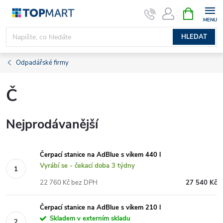
Přejít
NÁKUPNÍ
KOŠÍK
na
obsah
HLEDAT
Odpadářské firmy
Č
Nejprodávanější
Čerpací stanice na AdBlue s víkem 440 l
Vyrábí se - čekací doba 3 týdny
22 760 Kč bez DPH
27 540 Kč
Čerpací stanice na AdBlue s víkem 210 l
Skladem v externím skladu