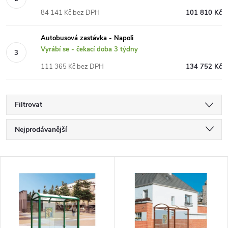
84 141 Kč bez DPH
101 810 Kč
Autobusová zastávka - Napoli
Vyrábí se - čekací doba 3 týdny
111 365 Kč bez DPH
134 752 Kč
Filtrovat
Ř
Nejprodávanější
a
Nejlevnější
V
Nejdražší
z
ý
Abecedně
e
p