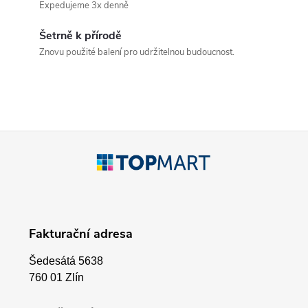
á
Expedujeme 3x denně
d
Šetrně k přírodě
a
Znovu použité balení pro udržitelnou budoucnost.
c
í
p
Z
r
á
v
p
k
Fakturační adresa
a
y
Šedesátá 5638
v
t
760 01 Zlín
ý