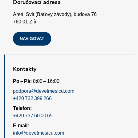
í
Doručovací adresa
p
Areál Svit (Baťovy závody), budova 76
i
760 01 Zlín
s
NAVIGOVAT
u
Kontakty
Po – Pá:
8:00 – 16:00
podpora@devetmesicu.com
+420 732 399 266
Telefon:
+420 737 60 00 65
E-mail:
info@devetmesicu.com