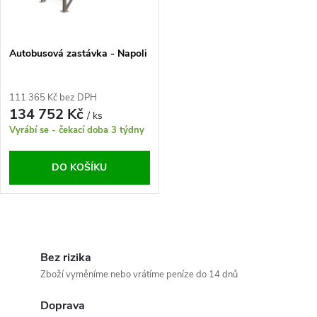
ů
ů
Autobusová zastávka - Napoli
111 365 Kč bez DPH
134 752 Kč
/ ks
Vyrábí se - čekací doba 3 týdny
DO KOŠÍKU
O
v
Bez rizika
Zboží vyměníme nebo vrátíme peníze do 14 dnů
l
Doprava