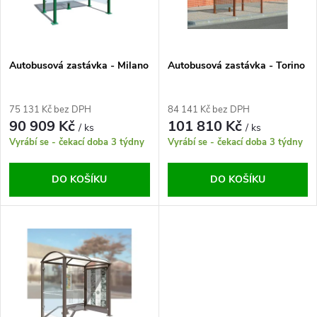
n
i
í
s
p
Autobusová zastávka - Milano
Autobusová zastávka - Torino
p
r
75 131 Kč bez DPH
84 141 Kč bez DPH
r
90 909 Kč
101 810 Kč
/ ks
/ ks
o
Vyrábí se - čekací doba 3 týdny
Vyrábí se - čekací doba 3 týdny
o
d
DO KOŠÍKU
DO KOŠÍKU
d
u
u
k
k
t
t