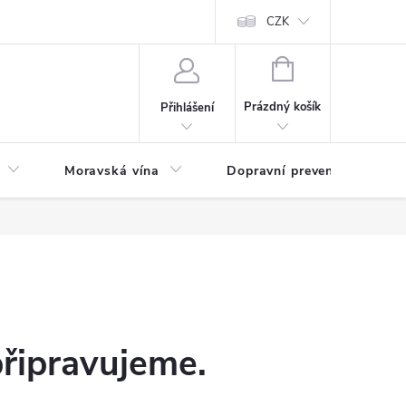
CZK
NÁKUPNÍ
KOŠÍK
Prázdný košík
Přihlášení
Moravská vína
Dopravní prevence
Zd
připravujeme.