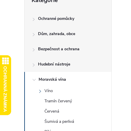
Kategorie
kategorie
e
l
Ochranné pomůcky
Dům, zahrada, obce
Bezpečnost a ochrana
Hudební nástroje
Moravská vína
Víno
Tramín červený
Červená
Šumivá a perlivá