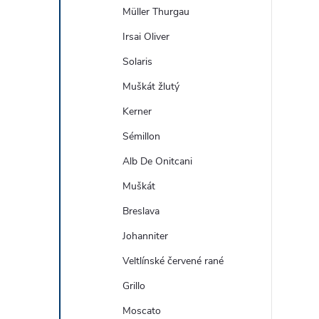
Müller Thurgau
Irsai Oliver
Solaris
Muškát žlutý
Kerner
Sémillon
Alb De Onitcani
Muškát
Breslava
Johanniter
Veltlínské červené rané
Grillo
Moscato