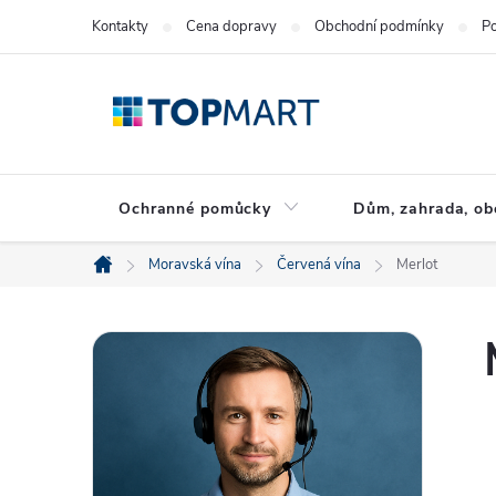
Přejít
Kontakty
Cena dopravy
Obchodní podmínky
Po
na
obsah
Ochranné pomůcky
Dům, zahrada, ob
Moravská vína
Červená vína
Merlot
Domů
P
o
s