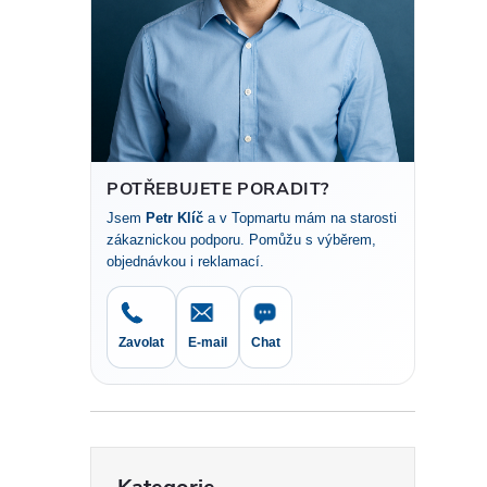
t
r
a
n
POTŘEBUJETE PORADIT?
Jsem
Petr Klíč
a v Topmartu mám na starosti
n
zákaznickou podporu. Pomůžu s výběrem,
objednávkou i reklamací.
í
p
Zavolat
E-mail
Chat
a
n
Přeskočit