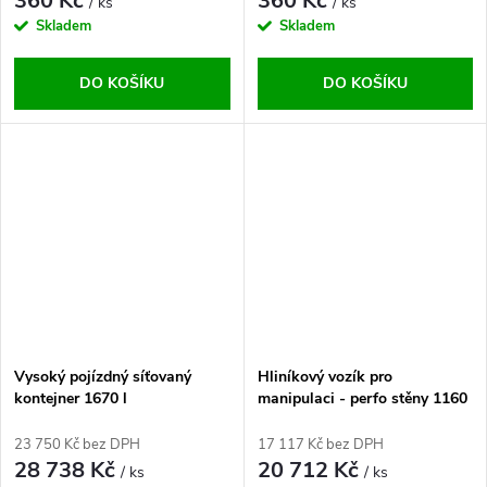
360 Kč
360 Kč
/ ks
/ ks
Skladem
Skladem
DO KOŠÍKU
DO KOŠÍKU
Vysoký pojízdný síťovaný
Hliníkový vozík pro
kontejner 1670 l
manipulaci - perfo stěny 1160
x 665 x 850 mm
23 750 Kč bez DPH
17 117 Kč bez DPH
28 738 Kč
20 712 Kč
/ ks
/ ks