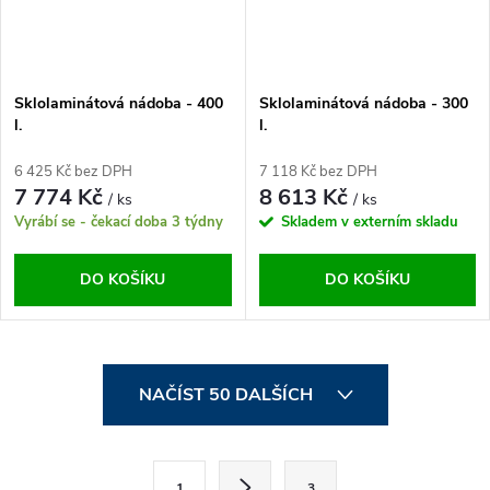
Sklolaminátová nádoba - 400
Sklolaminátová nádoba - 300
l.
l.
6 425 Kč bez DPH
7 118 Kč bez DPH
7 774 Kč
8 613 Kč
/ ks
/ ks
Vyrábí se - čekací doba 3 týdny
Skladem v externím skladu
DO KOŠÍKU
DO KOŠÍKU
O
NAČÍST 50 DALŠÍCH
v
l
S
1
3