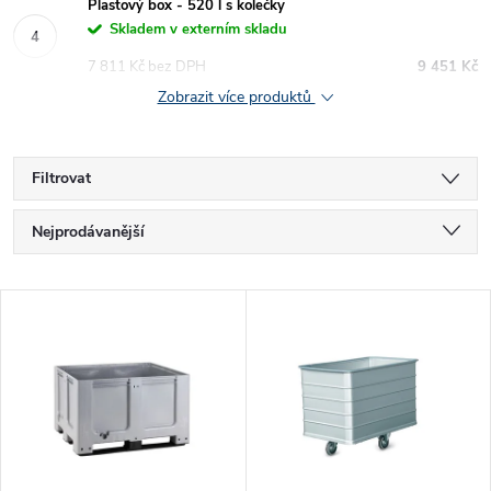
Plastový box - 520 l s kolečky
Skladem v externím skladu
7 811 Kč bez DPH
9 451 Kč
Zobrazit více produktů
Filtrovat
Ř
Nejprodávanější
a
Nejlevnější
V
Nejdražší
z
ý
Abecedně
e
p
n
i