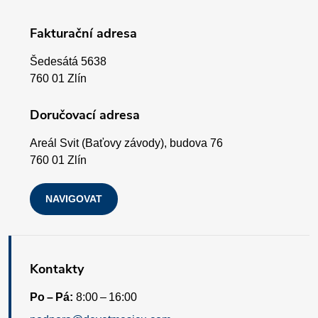
p
ý
Fakturační adresa
p
a
i
Šedesátá 5638
t
760 01 Zlín
s
í
Doručovací adresa
u
Areál Svit (Baťovy závody), budova 76
760 01 Zlín
NAVIGOVAT
Kontakty
Po – Pá:
8:00 – 16:00