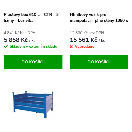
í
s
p
Plastový box 610 L - CTR - 3
Hliníkový vozík pro
ližiny - bez víka
manipulaci - plné stěny 1050 x
p
530 x 775 mm
r
4 841 Kč bez DPH
12 860 Kč bez DPH
r
5 858 Kč
15 561 Kč
/ ks
/ ks
o
Skladem v externím skladu
Vyprodáno
o
d
DO KOŠÍKU
DO KOŠÍKU
d
u
u
k
k
t
t
ů
ů