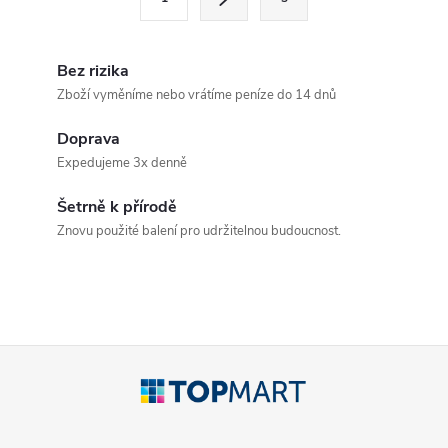
t
á
r
d
á
Bez rizika
a
n
Zboží vyměníme nebo vrátíme peníze do 14 dnů
k
c
Doprava
o
Expedujeme 3x denně
í
v
á
Šetrně k přírodě
p
Znovu použité balení pro udržitelnou budoucnost.
n
r
í
v
k
Z
y
á
v