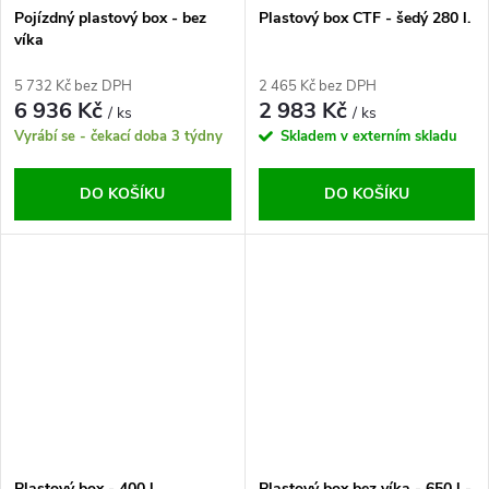
Pojízdný plastový box - bez
Plastový box CTF - šedý 280 l.
víka
5 732 Kč bez DPH
2 465 Kč bez DPH
6 936 Kč
2 983 Kč
/ ks
/ ks
Vyrábí se - čekací doba 3 týdny
Skladem v externím skladu
DO KOŠÍKU
DO KOŠÍKU
Plastový box - 400 l.
Plastový box bez víka - 650 l -