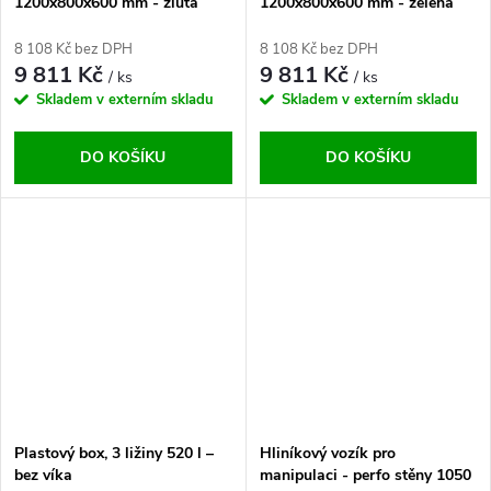
1200x800x600 mm - žlutá
1200x800x600 mm - zelená
8 108 Kč bez DPH
8 108 Kč bez DPH
9 811 Kč
9 811 Kč
/ ks
/ ks
Skladem v externím skladu
Skladem v externím skladu
DO KOŠÍKU
DO KOŠÍKU
Plastový box, 3 ližiny 520 l –
Hliníkový vozík pro
bez víka
manipulaci - perfo stěny 1050