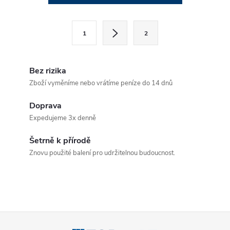
v
l
S
1
2
t
á
r
d
á
Bez rizika
a
n
Zboží vyměníme nebo vrátíme peníze do 14 dnů
k
c
Doprava
o
Expedujeme 3x denně
í
v
á
Šetrně k přírodě
p
Znovu použité balení pro udržitelnou budoucnost.
n
r
í
v
k
Z