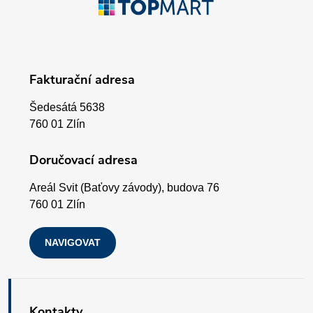
y
á
v
p
ý
Fakturační adresa
p
a
i
Šedesátá 5638
t
760 01 Zlín
s
í
Doručovací adresa
u
Areál Svit (Baťovy závody), budova 76
760 01 Zlín
NAVIGOVAT
Kontakty