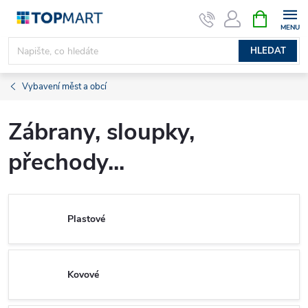
Přejít
NÁKUPNÍ
KOŠÍK
na
obsah
HLEDAT
Vybavení měst a obcí
Zábrany, sloupky,
přechody...
Plastové
Kovové