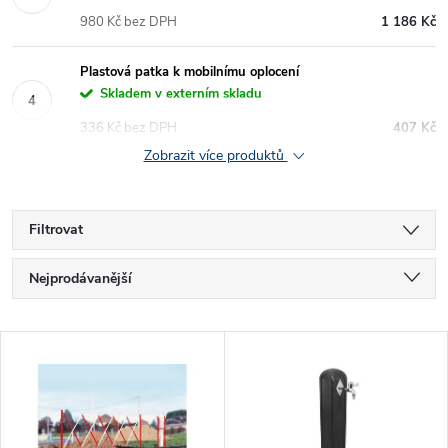
980 Kč bez DPH
1 186 Kč
Plastová patka k mobilnímu oplocení
Skladem v externím skladu
336 Kč bez DPH
407 Kč
Zobrazit více produktů
Filtrovat
Ř
Nejprodávanější
a
Nejlevnější
V
Nejdražší
z
ý
Abecedně
e