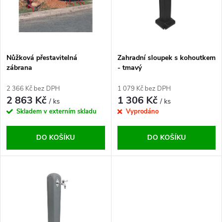
p
n
i
í
s
p
Nůžková přestavitelná
Zahradní sloupek s kohoutkem
zábrana
- tmavý
p
r
2 366 Kč bez DPH
1 079 Kč bez DPH
r
2 863 Kč
1 306 Kč
/ ks
/ ks
o
Skladem v externím skladu
Vyprodáno
o
d
DO KOŠÍKU
DO KOŠÍKU
d
u
u
k
k
t