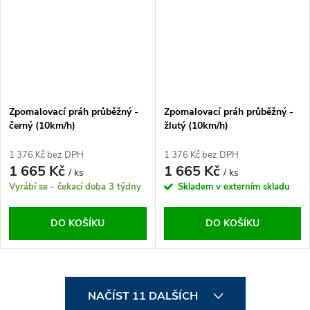
Zpomalovací práh průběžný -
Zpomalovací práh průběžný -
černý (10km/h)
žlutý (10km/h)
1 376 Kč bez DPH
1 376 Kč bez DPH
1 665 Kč
1 665 Kč
/ ks
/ ks
Vyrábí se - čekací doba 3 týdny
Skladem v externím skladu
DO KOŠÍKU
DO KOŠÍKU
O
NAČÍST 11 DALŠÍCH