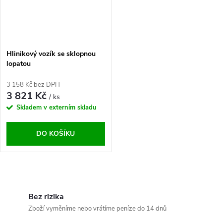
Hlinikový vozík se sklopnou
lopatou
3 158 Kč bez DPH
3 821 Kč
/ ks
Skladem v externím skladu
DO KOŠÍKU
O
v
Bez rizika
Zboží vyměníme nebo vrátíme peníze do 14 dnů
l