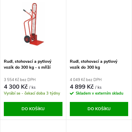
u
k
k
t
t
ů
ů
Rudl, stohovací a pytlový
Rudl, stohovací a pytlový
vozík do 300 kg - s mříží
vozík do 300 kg
3 554 Kč bez DPH
4 049 Kč bez DPH
4 300 Kč
4 899 Kč
/ ks
/ ks
Vyrábí se - čekací doba 3 týdny
Skladem v externím skladu
DO KOŠÍKU
DO KOŠÍKU