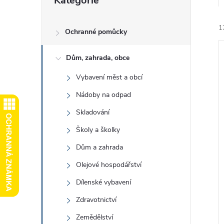
Kategorie
kategorie
e
1
l
Ochranné pomůcky
Dům, zahrada, obce
Vybavení měst a obcí
Nádoby na odpad
í
Skladování
i
Školy a školky
Dům a zahrada
Olejové hospodářství
Dílenské vybavení
Zdravotnictví
Zemědělství