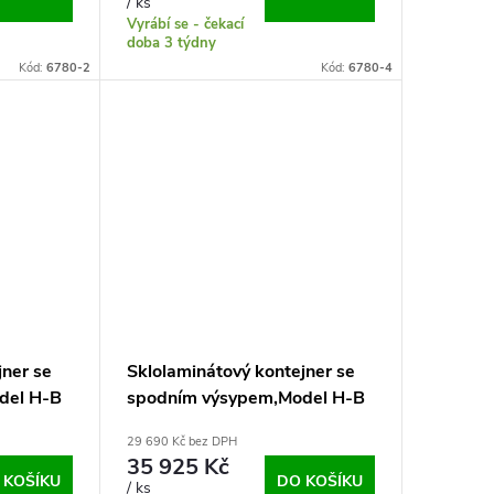
/ ks
Vyrábí se - čekací
doba 3 týdny
Kód:
6780-2
Kód:
6780-4
jner se
Sklolaminátový kontejner se
del H-B
spodním výsypem,Model H-B
2,1 m3 - papír
29 690 Kč bez DPH
35 925 Kč
 KOŠÍKU
DO KOŠÍKU
/ ks