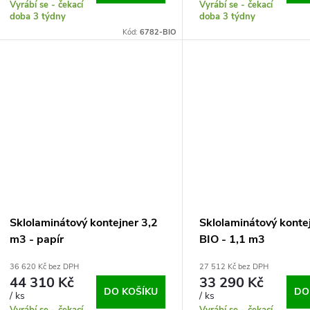
Vyrábí se - čekací
Vyrábí se - čekací
doba 3 týdny
doba 3 týdny
Kód:
6782-BIO
Sklolaminátový kontejner 3,2
Sklolaminátový kontej
m3 - papír
BIO - 1,1 m3
36 620 Kč bez DPH
27 512 Kč bez DPH
44 310 Kč
33 290 Kč
DO KOŠÍKU
DO
/ ks
/ ks
Vyrábí se - čekací
Vyrábí se - čekací