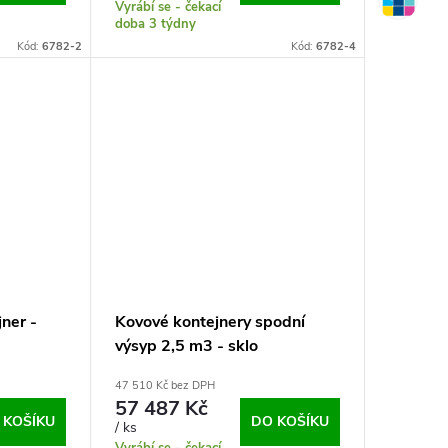
Vyrábí se - čekací
doba 3 týdny
Kód:
6782-2
Kód:
6782-4
ner -
Kovové kontejnery spodní
výsyp 2,5 m3 - sklo
47 510 Kč bez DPH
57 487 Kč
 KOŠÍKU
DO KOŠÍKU
/ ks
Vyrábí se - čekací