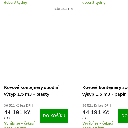
doba 3 týdny
doba 3 týdny
Kód:
3931-4
Kovové kontejnery spodní
Kovové kontejnery sp
výsyp 1,5 m3 - plasty
výsyp 1,5 m3 - papír
36 521 Kč bez DPH
36 521 Kč bez DPH
44 191 Kč
44 191 Kč
DO KOŠÍKU
DO
/ ks
/ ks
Vyrábí se - čekací
Vyrábí se - čekací