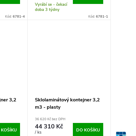
Vyrábí se - čekací
doba 3 týdny
Kód:
6781-4
Kód:
6781-1
jner 3,2
Sklolaminátový kontejner 3,2
m3 - plasty
36 620 Kč bez DPH
44 310 Kč
 KOŠÍKU
DO KOŠÍKU
/ ks