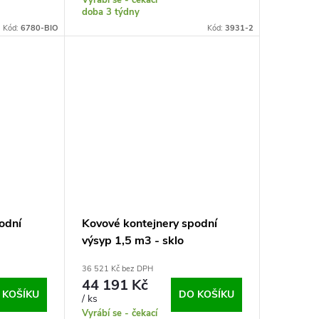
doba 3 týdny
Kód:
6780-BIO
Kód:
3931-2
odní
Kovové kontejnery spodní
výsyp 1,5 m3 - sklo
36 521 Kč bez DPH
44 191 Kč
 KOŠÍKU
DO KOŠÍKU
/ ks
Vyrábí se - čekací