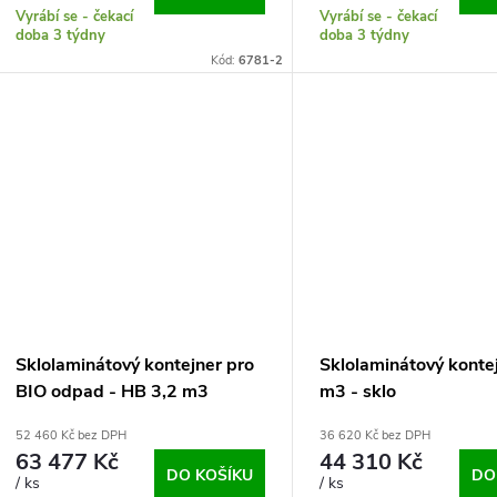
Vyrábí se - čekací
Vyrábí se - čekací
doba 3 týdny
doba 3 týdny
Kód:
6781-2
Sklolaminátový kontejner pro
Sklolaminátový konte
BIO odpad - HB 3,2 m3
m3 - sklo
52 460 Kč bez DPH
36 620 Kč bez DPH
63 477 Kč
44 310 Kč
DO KOŠÍKU
DO
/ ks
/ ks