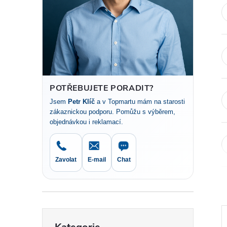
t
r
a
n
POTŘEBUJETE PORADIT?
Jsem
Petr Klíč
a v Topmartu mám na starosti
n
zákaznickou podporu. Pomůžu s výběrem,
objednávkou i reklamací.
í
p
Zavolat
E-mail
Chat
a
n
Přeskočit