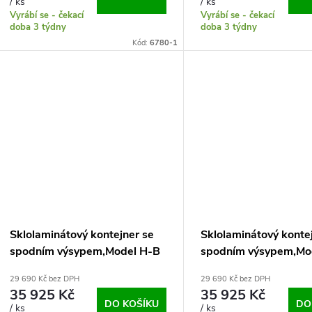
o
/ ks
/ ks
u
Vyrábí se - čekací
Vyrábí se - čekací
d
doba 3 týdny
doba 3 týdny
Kód:
6780-1
k
u
t
k
ů
t
ů
Sklolaminátový kontejner se
Sklolaminátový konte
spodním výsypem,Model H-B
spodním výsypem,Mo
2,1 m3 - sklo
2,1 m3 - plasty
29 690 Kč bez DPH
29 690 Kč bez DPH
35 925 Kč
35 925 Kč
DO KOŠÍKU
DO
/ ks
/ ks