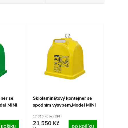
jner se
Sklolaminátový kontejner se
del MINI
spodním výsypem,Model MINI
H-A 1,1 m3 - plasty
17 810 Kč bez DPH
21 550 Kč
 KOŠÍKU
DO KOŠÍKU