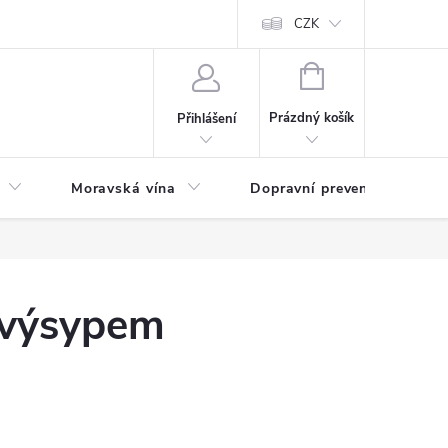
CZK
NÁKUPNÍ
KOŠÍK
Prázdný košík
Přihlášení
Moravská vína
Dopravní prevence
Zd
 výsypem