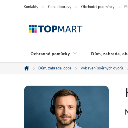
Přejít
Kontakty
Cena dopravy
Obchodní podmínky
Po
na
obsah
Ochranné pomůcky
Dům, zahrada, ob
Dům, zahrada, obce
Vybavení sběrných dvorů
Domů
P
o
s