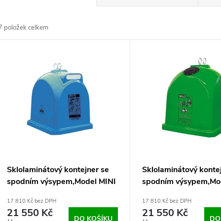
a
7
položek celkem
z
V
e
ý
n
p
p
s
r
p
Sklolaminátový kontejner se
Sklolaminátový konte
o
spodním výsypem,Model MINI
spodním výsypem,Mo
r
H-B 1,1 m3 - papír
H-A 1,1 m3 - sklo
17 810 Kč bez DPH
17 810 Kč bez DPH
d
21 550 Kč
21 550 Kč
DO KOŠÍKU
DO