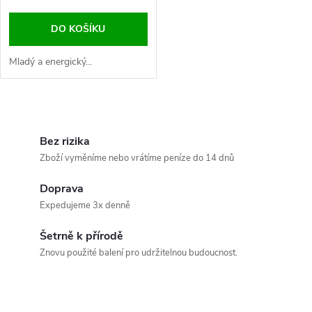
o
d
DO KOŠÍKU
d
u
Mladý a energický...
u
k
k
O
t
v
Bez rizika
t
Zboží vyměníme nebo vrátíme peníze do 14 dnů
ů
l
ů
Doprava
á
Expedujeme 3x denně
d
Šetrně k přírodě
a
Znovu použité balení pro udržitelnou budoucnost.
c