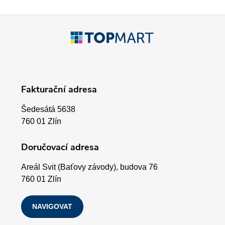
í
p
Z
r
á
v
p
k
Fakturační adresa
a
y
Šedesátá 5638
v
t
760 01 Zlín
ý
í
Doručovací adresa
p
Areál Svit (Baťovy závody), budova 76
i
760 01 Zlín
s
NAVIGOVAT
u