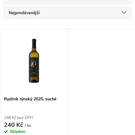
Ř
Nejprodávanější
a
Nejlevnější
V
Nejdražší
z
ý
Abecedně
e
p
n
i
í
s
p
Ryzlink rýnský 2025, suché
p
r
198 Kč bez DPH
r
240 Kč
/ ks
o
Skladem