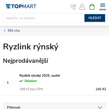
Přejít
NÁKUPNÍ
KOŠÍK
na
obsah
HLEDAT
Bílá vína
Ryzlink rýnský
Nejprodávanější
Ryzlink rýnský 2025, suché
Skladem
198 Kč bez DPH
240 Kč
Filtrovat