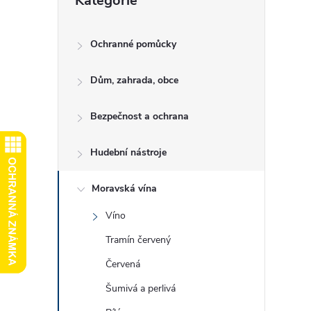
Kategorie
kategorie
e
l
Ochranné pomůcky
Dům, zahrada, obce
Bezpečnost a ochrana
Hudební nástroje
Moravská vína
Víno
Tramín červený
Červená
Šumivá a perlivá