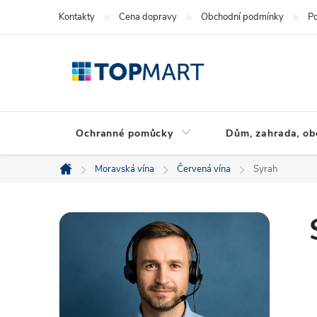
Přejít
Kontakty
Cena dopravy
Obchodní podmínky
Po
na
obsah
Ochranné pomůcky
Dům, zahrada, ob
Moravská vína
Červená vína
Syrah
Domů
P
o
s