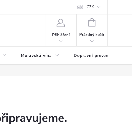
CZK
NÁKUPNÍ
KOŠÍK
Prázdný košík
Přihlášení
Moravská vína
Dopravní prevence
Zd
připravujeme.