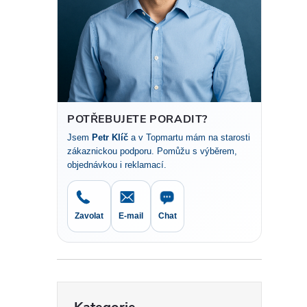
t
r
a
n
POTŘEBUJETE PORADIT?
Jsem
Petr Klíč
a v Topmartu mám na starosti
n
zákaznickou podporu. Pomůžu s výběrem,
objednávkou i reklamací.
í
p
Zavolat
E-mail
Chat
a
n
Přeskočit