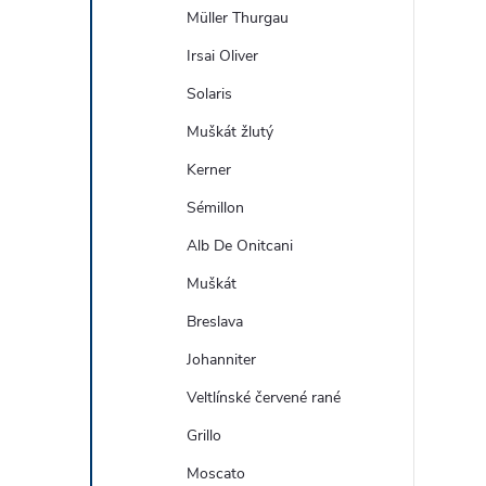
Müller Thurgau
Irsai Oliver
Solaris
Muškát žlutý
Kerner
Sémillon
Alb De Onitcani
Muškát
Breslava
Johanniter
Veltlínské červené rané
Grillo
Moscato