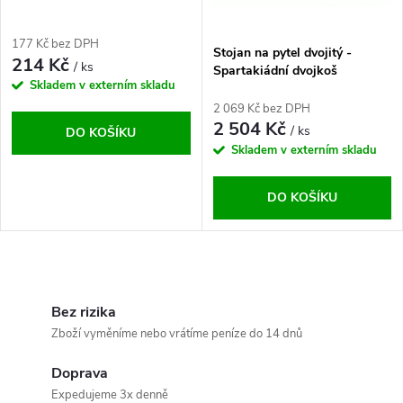
p
p
r
177 Kč bez DPH
Stojan na pytel dvojitý -
r
214 Kč
/ ks
Spartakiádní dvojkoš
o
Skladem v externím skladu
o
2 069 Kč bez DPH
d
2 504 Kč
/ ks
DO KOŠÍKU
d
Skladem v externím skladu
u
u
DO KOŠÍKU
k
k
t
O
t
ů
v
Bez rizika
ů
Zboží vyměníme nebo vrátíme peníze do 14 dnů
l
Doprava
á
Expedujeme 3x denně