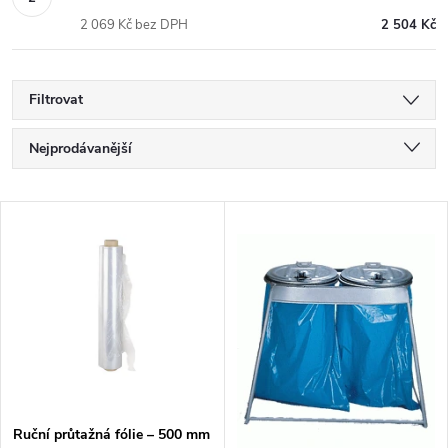
2 069 Kč bez DPH
2 504 Kč
Filtrovat
Ř
Nejprodávanější
a
Nejlevnější
V
Nejdražší
z
ý
Abecedně
e
p
n
i
í
s
Ruční průtažná fólie – 500 mm