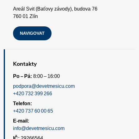
p
Areál Svit (Baťovy závody), budova 76
i
760 01 Zlín
s
NAVIGOVAT
u
Kontakty
Po – Pá:
8:00 – 16:00
podpora@devetmesicu.com
+420 732 399 266
Telefon:
+420 737 60 00 65
E-mail:
info@devetmesicu.com
IČ:
29266564