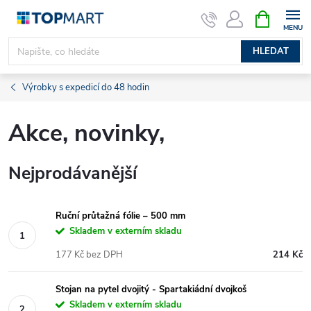
Přejít
NÁKUPNÍ
KOŠÍK
na
obsah
HLEDAT
Výrobky s expedicí do 48 hodin
Akce, novinky,
Nejprodávanější
Ruční průtažná fólie – 500 mm
Skladem v externím skladu
177 Kč bez DPH
214 Kč
Stojan na pytel dvojitý - Spartakiádní dvojkoš
Skladem v externím skladu