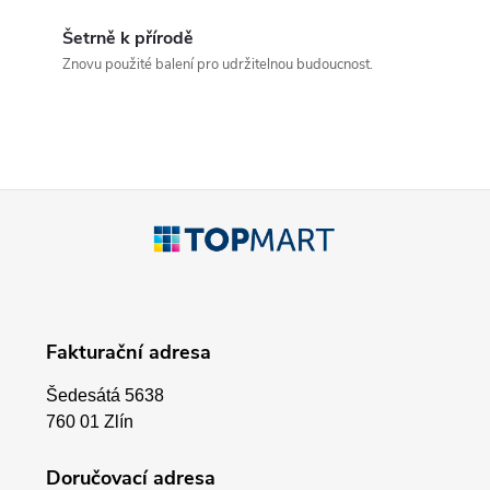
d
Šetrně k přírodě
a
Znovu použité balení pro udržitelnou budoucnost.
c
í
p
Z
r
á
v
p
k
Fakturační adresa
a
y
Šedesátá 5638
v
t
760 01 Zlín
ý
í
Doručovací adresa