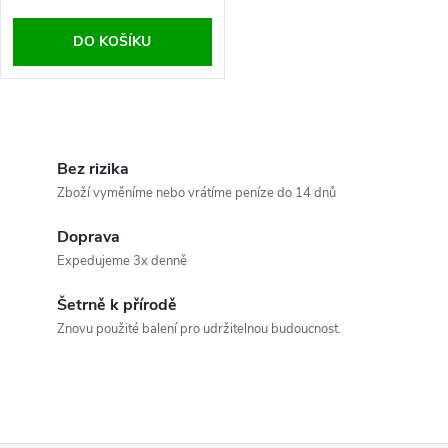
o
d
DO KOŠÍKU
d
u
u
O
k
k
v
Bez rizika
t
Zboží vyměníme nebo vrátíme peníze do 14 dnů
t
l
ů
Doprava
á
ů
Expedujeme 3x denně
d
Šetrně k přírodě
a
Znovu použité balení pro udržitelnou budoucnost.
c
í