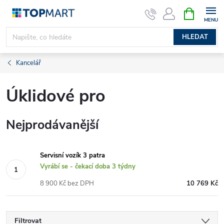
Přejít
NÁKUPNÍ
KOŠÍK
na
obsah
HLEDAT
Kancelář
Úklidové pro
Nejprodávanější
Servisní vozík 3 patra
Vyrábí se - čekací doba 3 týdny
8 900 Kč bez DPH
10 769 Kč
Filtrovat