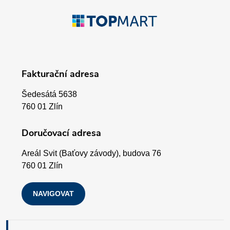
p
Z
r
á
v
p
k
Fakturační adresa
a
y
Šedesátá 5638
v
t
760 01 Zlín
ý
í
Doručovací adresa
p
Areál Svit (Baťovy závody), budova 76
i
760 01 Zlín
s
NAVIGOVAT
u