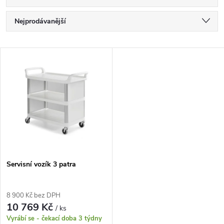
Ř
Nejprodávanější
a
Nejlevnější
V
Nejdražší
z
ý
Abecedně
e
p
n
i
í
s
p
Servisní vozík 3 patra
p
r
8 900 Kč bez DPH
r
10 769 Kč
/ ks
o
Vyrábí se - čekací doba 3 týdny