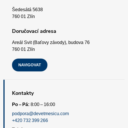
a
y
Šedesátá 5638
v
t
760 01 Zlín
ý
í
Doručovací adresa
p
Areál Svit (Baťovy závody), budova 76
i
760 01 Zlín
s
NAVIGOVAT
u
Kontakty
Po – Pá:
8:00 – 16:00
podpora@devetmesicu.com
+420 732 399 266