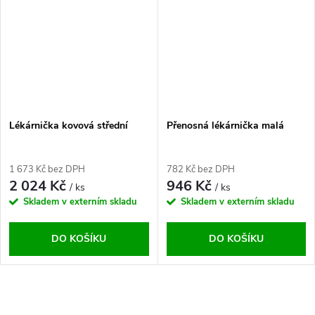
Lékárnička kovová střední
Přenosná lékárnička malá
1 673 Kč bez DPH
782 Kč bez DPH
2 024 Kč
946 Kč
/ ks
/ ks
Skladem v externím skladu
Skladem v externím skladu
DO KOŠÍKU
DO KOŠÍKU
O