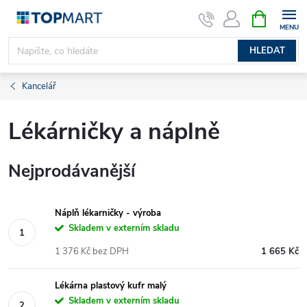
Přejít
NÁKUPNÍ
KOŠÍK
na
obsah
HLEDAT
Kancelář
Lékárničky a náplně
Nejprodávanější
Náplň lékarničky - výroba
Skladem v externím skladu
1 376 Kč bez DPH
1 665 Kč
Lékárna plastový kufr malý
Skladem v externím skladu