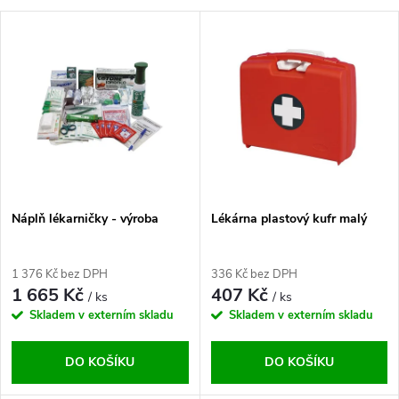
a
V
Nejdražší
z
ý
Abecedně
e
p
n
i
í
s
p
Náplň lékarničky - výroba
Lékárna plastový kufr malý
p
r
1 376 Kč bez DPH
336 Kč bez DPH
r
1 665 Kč
407 Kč
/ ks
/ ks
o
Skladem v externím skladu
Skladem v externím skladu
o
d
DO KOŠÍKU
DO KOŠÍKU
d