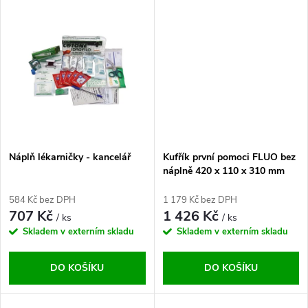
u
u
k
k
t
t
ů
ů
Náplň lékarničky - kancelář
Kufřík první pomoci FLUO bez
náplně 420 x 110 x 310 mm
584 Kč bez DPH
1 179 Kč bez DPH
707 Kč
1 426 Kč
/ ks
/ ks
Skladem v externím skladu
Skladem v externím skladu
DO KOŠÍKU
DO KOŠÍKU