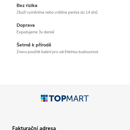
v
Bez rizika
Zboží vyměníme nebo vrátíme peníze do 14 dnů
l
Doprava
á
Expedujeme 3x denně
d
Šetrně k přírodě
a
Znovu použité balení pro udržitelnou budoucnost.
c
í
p
Z
r
á
v
p
k
Fakturační adresa