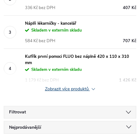
336 Kč bez DPH
407 Kč
Náplň lékarničky - kancelář
Skladem v externím skladu
584 Kč bez DPH
707 Kč
Kufřík první pomoci FLUO bez náplně 420 x 110 x 310
mm
Skladem v externím skladu
1 179 Kč bez DPH
1 426 Kč
Zobrazit více produktů
Filtrovat
Ř
Nejprodávanější
Nejlevnější