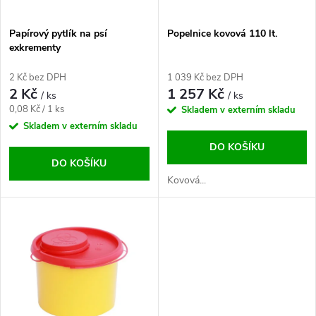
í
s
p
Papírový pytlík na psí
Popelnice kovová 110 lt.
exkrementy
p
r
2 Kč bez DPH
1 039 Kč bez DPH
r
2 Kč
1 257 Kč
/ ks
/ ks
o
Měrná
0,08 Kč / 1 ks
Skladem v externím skladu
o
cena:
Skladem v externím skladu
d
DO KOŠÍKU
d
DO KOŠÍKU
u
Kovová...
u
k
k
t
t
ů
ů