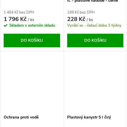
lt. - plastové nádobě - černé
1 484 Kč bez DPH
188 Kč bez DPH
1 796 Kč
228 Kč
/ ks
/ ks
Skladem v externím skladu
Vyrábí se - čekací doba 3 týdny
DO KOŠÍKU
DO KOŠÍKU
Ochrana proti vodě
Plastový kanystr 5 l čirý