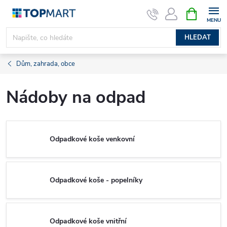
Přejít
NÁKUPNÍ
KOŠÍK
na
obsah
HLEDAT
Dům, zahrada, obce
Nádoby na odpad
Odpadkové koše venkovní
Odpadkové koše - popelníky
Odpadkové koše vnitřní