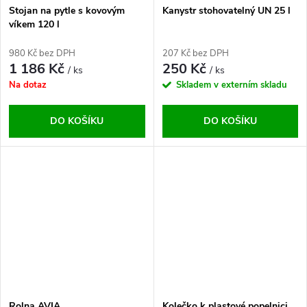
Stojan na pytle s kovovým
Kanystr stohovatelný UN 25 l
víkem 120 l
980 Kč bez DPH
207 Kč bez DPH
1 186 Kč
250 Kč
/ ks
/ ks
Na dotaz
Skladem v externím skladu
DO KOŠÍKU
DO KOŠÍKU
Rolna AVIA
Kolečko k plastové popelnici