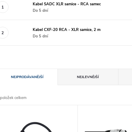
Kabel SADC XLR samice - RCA samec
Do 5 dní
Kabel CXF-20 RCA - XLR samice, 2 m
Do 5 dní
Ř
NEJPRODÁVANĚJŠÍ
NEJLEVNĚJŠÍ
a
položek celkem
z
V
e
ý