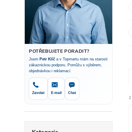
t
r
a
n
POTŘEBUJETE PORADIT?
Jsem
Petr Klíč
a v Topmartu mám na starosti
n
zákaznickou podporu. Pomůžu s výběrem,
objednávkou i reklamací.
í
p
Zavolat
E-mail
Chat
2
a
n
Přeskočit