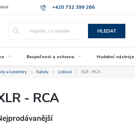
+420 732 399 266
dmínky ochrany osobních údajů
Reklamace zboží
HLEDAT
ce
Bezpečnost a ochrana
Hudební nástroje
ely a konektory
Kabely
Linkové
XLR - RCA
XLR - RCA
Nejprodávanější