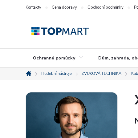
Přejít
Kontakty
Cena dopravy
Obchodní podmínky
Po
na
obsah
Ochranné pomůcky
Dům, zahrada, ob
Hudební nástroje
ZVUKOVÁ TECHNIKA
Kab
Domů
P
o
s