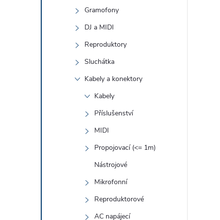
Gramofony
DJ a MIDI
l
Reproduktory
Sluchátka
Kabely a konektory
Kabely
Příslušenství
í
MIDI
Propojovací (<= 1m)
Nástrojové
r
Mikrofonní
Reproduktorové
AC napájecí