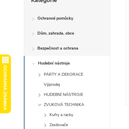
Kategorie
kategorie
e
í
l
Ochranné pomůcky
i
Dům, zahrada, obce
Bezpečnost a ochrana
Hudební nástroje
PÁRTY A DEKORACE
Výprodej
HUDEBNÍ NÁSTROJE
ZVUKOVÁ TECHNIKA
Kufry a racky
Zesilovače