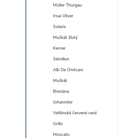
Müller Thurgau
Irsai Oliver
Solaris
Muškát žlutý
Kerner
Sémillon
Alb De Onitcani
Muškát
Breslava
Johanniter
Veltlínské červené rané
Grillo
Moscato