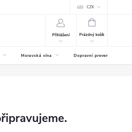
CZK
NÁKUPNÍ
KOŠÍK
Prázdný košík
Přihlášení
Moravská vína
Dopravní prevence
Zd
připravujeme.