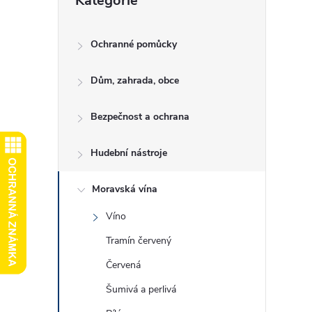
Kategorie
kategorie
e
l
Ochranné pomůcky
Dům, zahrada, obce
Bezpečnost a ochrana
Hudební nástroje
Moravská vína
Víno
Tramín červený
Červená
Šumivá a perlivá