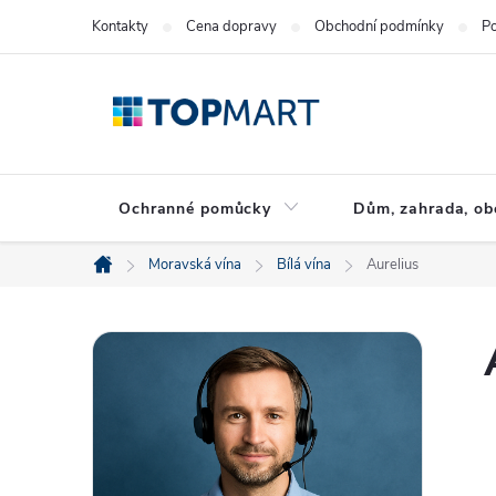
Přejít
Kontakty
Cena dopravy
Obchodní podmínky
Po
na
obsah
Ochranné pomůcky
Dům, zahrada, ob
Moravská vína
Bílá vína
Aurelius
Domů
P
o
s