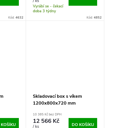
/ ks
Vyrábí se - čekací
doba 3 týdny
Kód:
4632
Kód:
4852
em
Skladovací box s víkem
1200x800x720 mm
10 385 Kč bez DPH
12 566 Kč
 KOŠÍKU
DO KOŠÍKU
/ ks