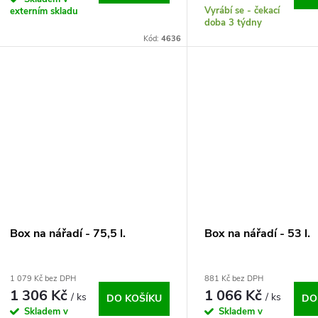
Vyrábí se - čekací
externím skladu
doba 3 týdny
Kód:
4636
Box na nářadí - 75,5 l.
Box na nářadí - 53 l.
1 079 Kč bez DPH
881 Kč bez DPH
1 306 Kč
1 066 Kč
/ ks
/ ks
DO KOŠÍKU
DO
Skladem v
Skladem v