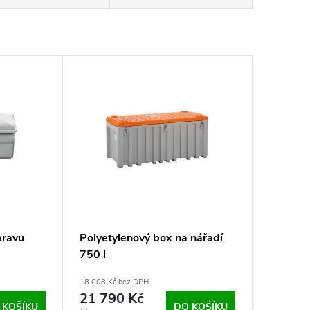
pravu
Polyetylenový box na nářadí
750 l
18 008 Kč bez DPH
21 790 Kč
 KOŠÍKU
DO KOŠÍKU