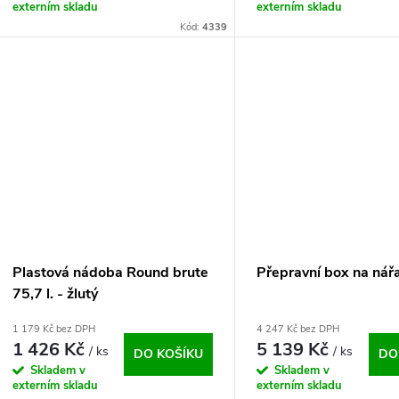
externím skladu
externím skladu
Kód:
4339
Plastová nádoba Round brute
Přepravní box na nář
75,7 l. - žlutý
1 179 Kč bez DPH
4 247 Kč bez DPH
1 426 Kč
5 139 Kč
/ ks
/ ks
DO KOŠÍKU
DO
Skladem v
Skladem v
externím skladu
externím skladu