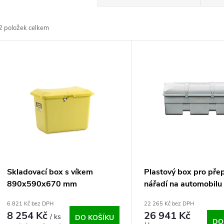
a
2
položek celkem
z
V
e
ý
n
p
p
s
r
p
Skladovací box s víkem
Plastový box pro pře
o
890x590x670 mm
nářadí na automobilu
r
6 821 Kč bez DPH
22 265 Kč bez DPH
d
8 254 Kč
26 941 Kč
/ ks
DO KOŠÍKU
DO