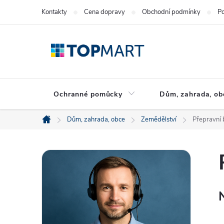
Přejít
Kontakty
Cena dopravy
Obchodní podmínky
Po
na
obsah
Ochranné pomůcky
Dům, zahrada, ob
Dům, zahrada, obce
Zemědělství
Přepravní
Domů
P
o
s