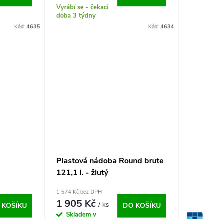
Vyrábí se - čekací
doba 3 týdny
Kód:
4635
Kód:
4634
Plastová nádoba Round brute
121,1 l. - žlutý
1 574 Kč bez DPH
1 905 Kč
/ ks
 KOŠÍKU
DO KOŠÍKU
Skladem v