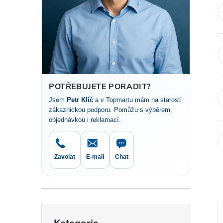
t
r
a
n
POTŘEBUJETE PORADIT?
Jsem
Petr Klíč
a v Topmartu mám na starosti
n
zákaznickou podporu. Pomůžu s výběrem,
objednávkou i reklamací.
í
p
Zavolat
E-mail
Chat
a
n
Přeskočit