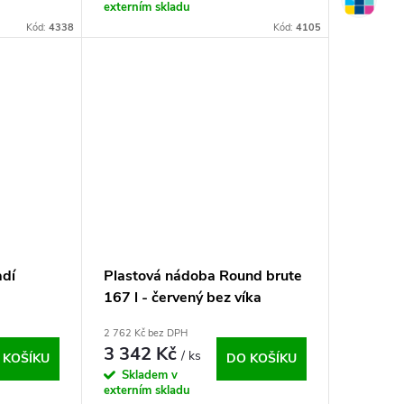
externím skladu
Kód:
4338
Kód:
4105
adí
Plastová nádoba Round brute
167 l - červený bez víka
2 762 Kč bez DPH
3 342 Kč
/ ks
 KOŠÍKU
DO KOŠÍKU
Skladem v
externím skladu