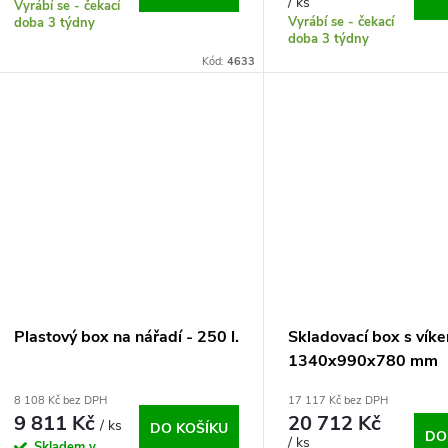
o
/ ks
Vyrábí se - čekací
u
Vyrábí se - čekací
doba 3 týdny
d
doba 3 týdny
Kód:
4633
k
u
t
k
ů
t
ů
Plastový box na nářadí - 250 l.
Skladovací box s vík
1340x990x780 mm
8 108 Kč bez DPH
17 117 Kč bez DPH
9 811 Kč
20 712 Kč
/ ks
DO KOŠÍKU
DO
/ ks
Skladem v