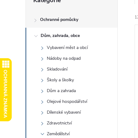
Kategorie
kategorie
e
1
l
Ochranné pomůcky
Dům, zahrada, obce
Vybavení měst a obcí
Nádoby na odpad
í
Skladování
i
Školy a školky
Dům a zahrada
Olejové hospodářství
Dílenské vybavení
Zdravotnictví
Zemědělství