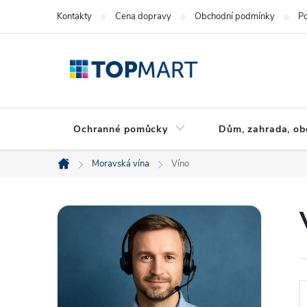
Přejít
Kontakty
Cena dopravy
Obchodní podmínky
Po
na
obsah
Ochranné pomůcky
Dům, zahrada, ob
Moravská vína
Víno
Domů
P
o
s