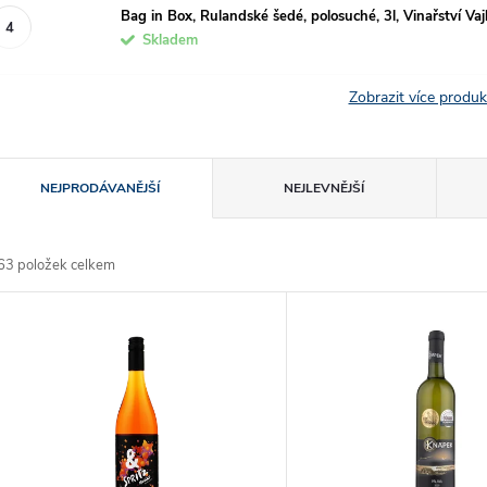
Bag in Box, Rulandské šedé, polosuché, 3l, Vinařství Vaj
Skladem
Zobrazit více produ
Ř
NEJPRODÁVANĚJŠÍ
NEJLEVNĚJŠÍ
a
63
položek celkem
z
V
e
ý
n
p