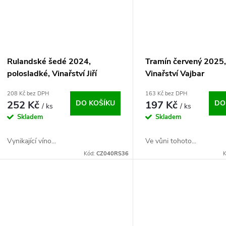
Rulandské šedé 2024,
Tramín červený 2025,
polosladké, Vinařství Jiří
Vinařství Vajbar
Hrnčíř
208 Kč bez DPH
163 Kč bez DPH
252 Kč
DO KOŠÍKU
197 Kč
DO
/ ks
/ ks
Skladem
Skladem
Vynikající víno...
Ve vůni tohoto...
Kód:
CZ040RS36
K