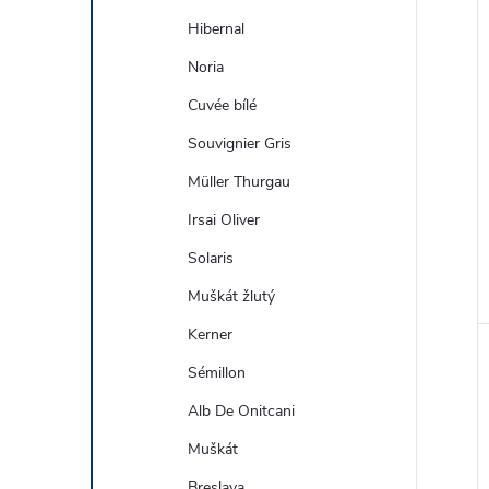
Hibernal
Noria
Cuvée bílé
Souvignier Gris
Müller Thurgau
Irsai Oliver
Solaris
Muškát žlutý
Kerner
Sémillon
Alb De Onitcani
Muškát
Breslava