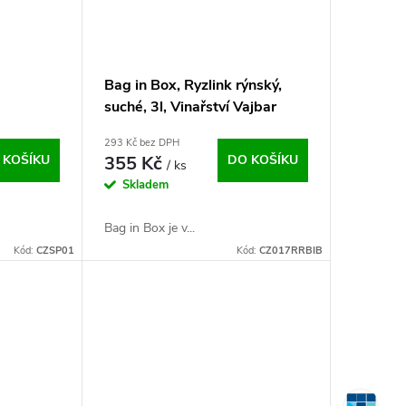
Bag in Box, Ryzlink rýnský,
suché, 3l, Vinařství Vajbar
293 Kč bez DPH
 KOŠÍKU
355 Kč
DO KOŠÍKU
/ ks
Skladem
Bag in Box je v...
Kód:
CZSP01
Kód:
CZ017RRBIB