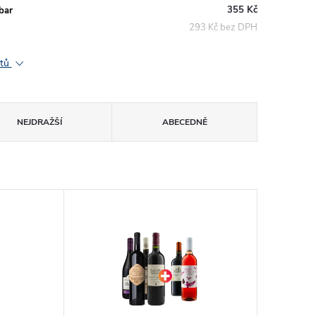
355 Kč
bar
293 Kč bez DPH
ktů
NEJDRAŽŠÍ
ABECEDNĚ