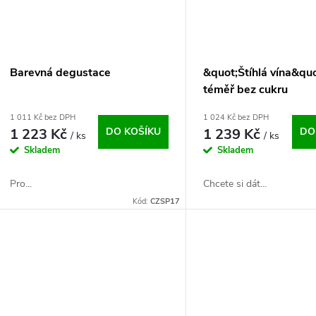
Barevná degustace
&quot;Štíhlá vína&quo
téměř bez cukru
1 011 Kč bez DPH
1 024 Kč bez DPH
1 223 Kč
DO KOŠÍKU
1 239 Kč
DO
/ ks
/ ks
Skladem
Skladem
Pro...
Chcete si dát...
Kód:
CZSP17