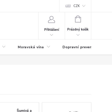
CZK
NÁKUPNÍ
KOŠÍK
Prázdný košík
Přihlášení
Moravská vína
Dopravní prevence
Zd
Šumivá a