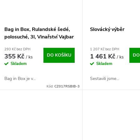
Bag in Box, Rulandské šedé,
Slovácký výběr
polosuché, 3l, Vinařství Vajbar
293 Kč bez DPH
1 207 Kč bez DPH
355 Kč
DO KOŠÍKU
1 461 Kč
DO
/ ks
/ ks
Skladem
Skladem
Bag in Box je v...
Sestavili jsme...
Kód:
CZ017RSBIB-3