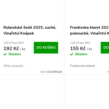
Rulandské šedé 2025, suché,
Frankovka klaret 202
Vinařství Knápek
polosuché, Vinařství
159 Kč bez DPH
128 Kč bez DPH
192 Kč
DO KOŠÍKU
155 Kč
DO
/ ks
/ ks
Skladem
Skladem
Víno ovocné,...
Frankovka klaret...
Kód:
CZ016RS26
K