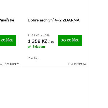
inařství
Dobré archivní 4+2 ZDARMA
1 122 Kč bez DPH
 KOŠÍKU
1 358 Kč
DO KOŠÍKU
/ ks
Skladem
Pro ty,...
ód:
CZ016PA21
Kód:
CZSP114