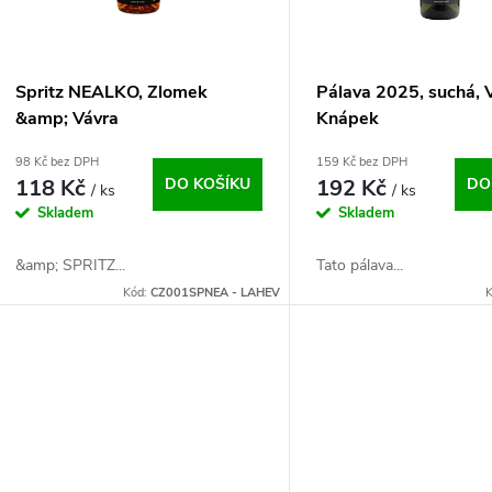
p
s
r
p
Spritz NEALKO, Zlomek
Pálava 2025, suchá, V
o
&amp; Vávra
Knápek
r
98 Kč bez DPH
159 Kč bez DPH
d
118 Kč
DO KOŠÍKU
192 Kč
DO
/ ks
/ ks
o
Skladem
Skladem
u
d
&amp; SPRITZ...
Tato pálava...
k
Kód:
CZ001SPNEA - LAHEV
K
u
t
k
ů
t
ů