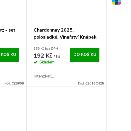
t; - set
Chardonnay 2025,
polosladké, Vinařství Knápek
159 Kč bez DPH
 KOŠÍKU
192 Kč
DO KOŠÍKU
/ ks
Skladem
Intenzivní,...
Kód:
CZSP08
Kód:
CZ016CH25