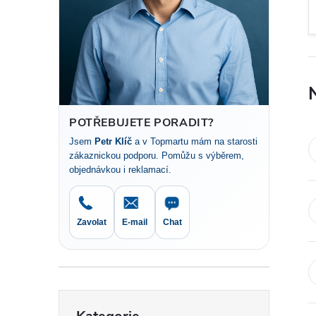
t
r
a
n
POTŘEBUJETE PORADIT?
Jsem
Petr Klíč
a v Topmartu mám na starosti
n
zákaznickou podporu. Pomůžu s výběrem,
objednávkou i reklamací.
í
p
Zavolat
E-mail
Chat
a
n
Přeskočit