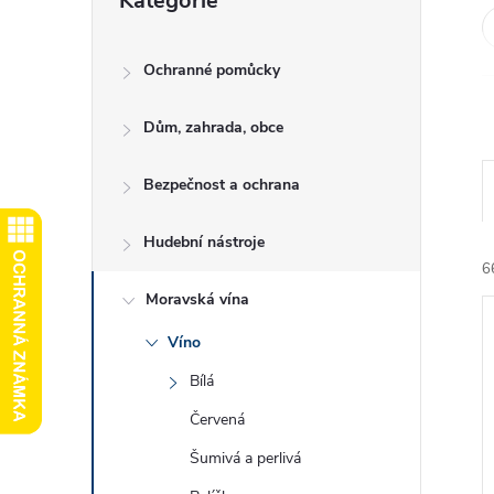
Kategorie
kategorie
e
l
Ochranné pomůcky
Dům, zahrada, obce
Bezpečnost a ochrana
Hudební nástroje
6
Moravská vína
Víno
Bílá
Červená
í
Šumivá a perlivá
i