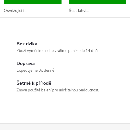
d
u
Osvěžující f...
Šest lahví...
u
k
k
O
t
v
Bez rizika
t
Zboží vyměníme nebo vrátíme peníze do 14 dnů
ů
l
ů
Doprava
á
Expedujeme 3x denně
d
Šetrně k přírodě
a
Znovu použité balení pro udržitelnou budoucnost.
c
í
p