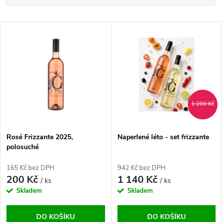
a
Nejlevnější
V
Nejdražší
z
ý
Abecedně
e
p
n
i
1 200 Kč
í
s
p
Rosé Frizzante 2025,
Naperlené léto - set frizzante
polosuché
p
r
165 Kč bez DPH
942 Kč bez DPH
r
200 Kč
1 140 Kč
/ ks
/ ks
o
Skladem
Skladem
o
d
DO KOŠÍKU
DO KOŠÍKU