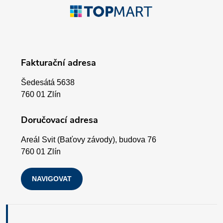
Z
r
á
v
p
k
Fakturační adresa
a
y
Šedesátá 5638
v
t
760 01 Zlín
ý
í
Doručovací adresa
p
Areál Svit (Baťovy závody), budova 76
i
760 01 Zlín
s
NAVIGOVAT
u