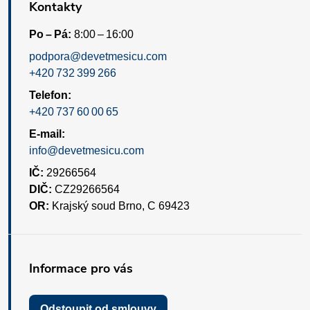
Kontakty
Po – Pá:
8:00 – 16:00
podpora@devetmesicu.com
+420 732 399 266
Telefon:
+420 737 60 00 65
E-mail:
info@devetmesicu.com
IČ:
29266564
DIČ:
CZ29266564
OR:
Krajský soud Brno, C 69423
Informace pro vás
Odstoupit od smlouvy