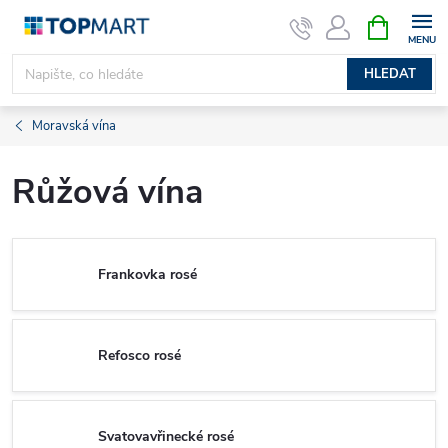
Přejít
NÁKUPNÍ
KOŠÍK
na
obsah
HLEDAT
Moravská vína
Růžová vína
Frankovka rosé
Refosco rosé
Svatovavřinecké rosé