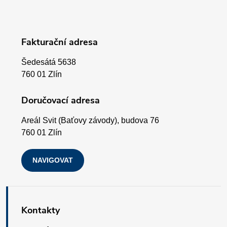
á
p
Fakturační adresa
a
Šedesátá 5638
t
760 01 Zlín
í
Doručovací adresa
Areál Svit (Baťovy závody), budova 76
760 01 Zlín
NAVIGOVAT
Kontakty