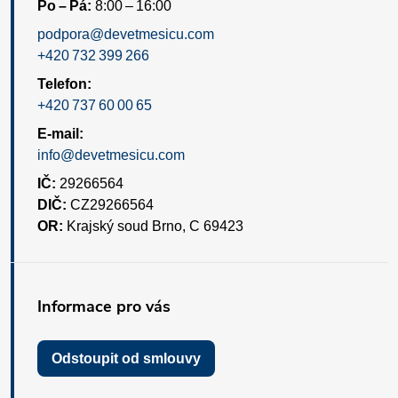
Po – Pá:
8:00 – 16:00
podpora@devetmesicu.com
+420 732 399 266
Telefon:
+420 737 60 00 65
E-mail:
info@devetmesicu.com
IČ:
29266564
DIČ:
CZ29266564
OR:
Krajský soud Brno, C 69423
Informace pro vás
Odstoupit od smlouvy