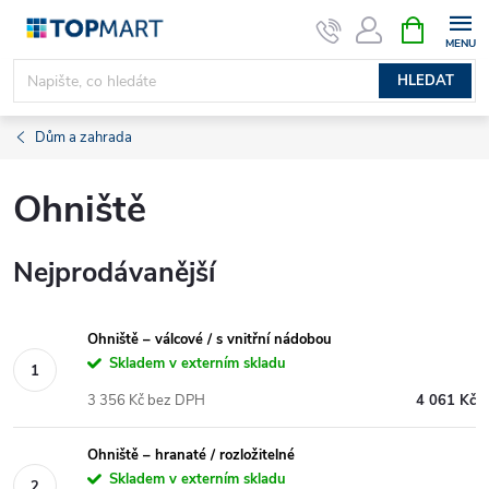
Přejít
NÁKUPNÍ
KOŠÍK
na
obsah
HLEDAT
Dům a zahrada
Ohniště
Nejprodávanější
Ohniště – válcové / s vnitřní nádobou
Skladem v externím skladu
3 356 Kč bez DPH
4 061 Kč
Ohniště – hranaté / rozložitelné
Skladem v externím skladu