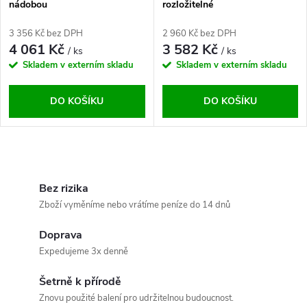
p
nádobou
rozložitelné
p
r
3 356 Kč bez DPH
2 960 Kč bez DPH
r
4 061 Kč
3 582 Kč
/ ks
/ ks
o
Skladem v externím skladu
Skladem v externím skladu
o
d
DO KOŠÍKU
DO KOŠÍKU
d
u
u
O
k
k
v
Bez rizika
t
Zboží vyměníme nebo vrátíme peníze do 14 dnů
t
l
ů
Doprava
á
ů
Expedujeme 3x denně
d
Šetrně k přírodě
a
Znovu použité balení pro udržitelnou budoucnost.