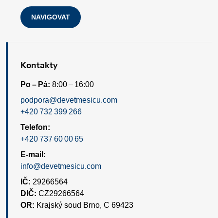
s
NAVIGOVAT
u
Kontakty
Po – Pá:
8:00 – 16:00
podpora@devetmesicu.com
+420 732 399 266
Telefon:
+420 737 60 00 65
E-mail:
info@devetmesicu.com
IČ:
29266564
DIČ:
CZ29266564
OR:
Krajský soud Brno, C 69423