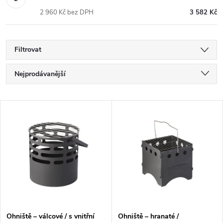
2 960 Kč bez DPH
3 582 Kč
Filtrovat
Ř
Nejprodávanější
a
Nejlevnější
V
Nejdražší
z
ý
Abecedně
e
p
n
i
í
s
Ohniště – válcové / s vnitřní
Ohniště – hranaté /