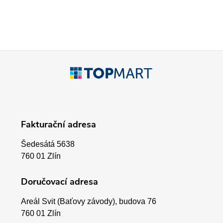
c
í
p
Z
r
á
v
p
k
Fakturační adresa
a
y
Šedesátá 5638
v
t
760 01 Zlín
ý
í
Doručovací adresa
p
Areál Svit (Baťovy závody), budova 76
i
760 01 Zlín