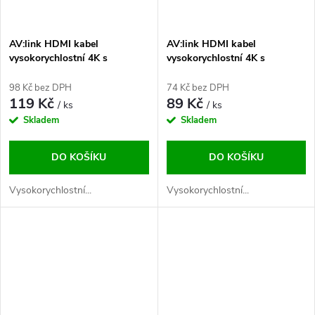
AV:link HDMI kabel
AV:link HDMI kabel
vysokorychlostní 4K s
vysokorychlostní 4K s
Ethernetem, 1.5m
Ethernetem, 1m
98 Kč bez DPH
74 Kč bez DPH
119 Kč
89 Kč
/ ks
/ ks
Skladem
Skladem
DO KOŠÍKU
DO KOŠÍKU
Vysokorychlostní...
Vysokorychlostní...