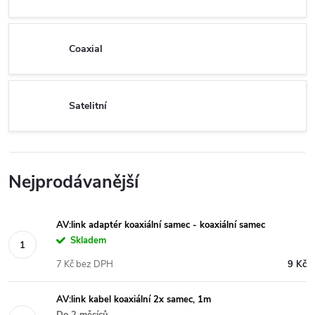
Coaxial
Satelitní
Nejprodávanější
AV:link adaptér koaxiální samec - koaxiální samec
Skladem
7 Kč bez DPH
9 Kč
AV:link kabel koaxiální 2x samec, 1m