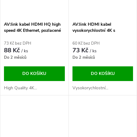
AV:link kabel HDMI HQ high
AV:link HDMI kabel
speed 4K Ethernet, pozlacené
vysokorychlostní 4K s
konektory, 1.0m
Ethernetem, 0.5m
73 Kč bez DPH
60 Kč bez DPH
88 Kč
73 Kč
/ ks
/ ks
Do 2 měsíců
Do 2 měsíců
DO KOŠÍKU
DO KOŠÍKU
High Quality 4K...
Vysokorychlostní...