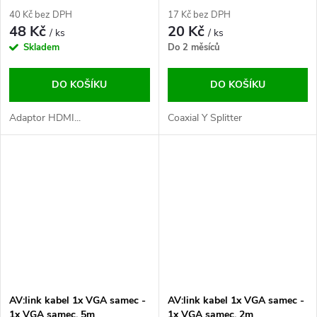
40 Kč bez DPH
17 Kč bez DPH
48 Kč
20 Kč
/ ks
/ ks
Skladem
Do 2 měsíců
DO KOŠÍKU
DO KOŠÍKU
Adaptor HDMI...
Coaxial Y Splitter
AV:link kabel 1x VGA samec -
AV:link kabel 1x VGA samec -
1x VGA samec, 5m
1x VGA samec, 2m