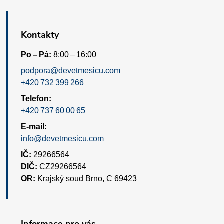
Kontakty
Po – Pá:
8:00 – 16:00
podpora@devetmesicu.com
+420 732 399 266
Telefon:
+420 737 60 00 65
E-mail:
info@devetmesicu.com
IČ:
29266564
DIČ:
CZ29266564
OR:
Krajský soud Brno, C 69423
Informace pro vás