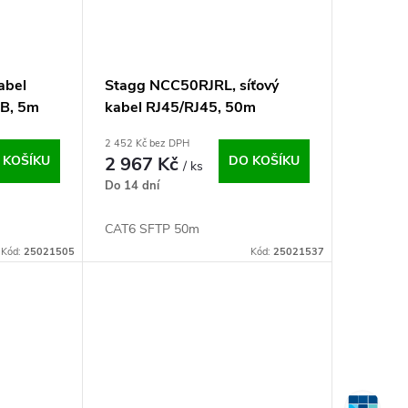
abel
Stagg NCC50RJRL, síťový
 B, 5m
kabel RJ45/RJ45, 50m
2 452 Kč bez DPH
 KOŠÍKU
2 967 Kč
DO KOŠÍKU
/ ks
Do 14 dní
CAT6 SFTP 50m
Kód:
25021505
Kód:
25021537