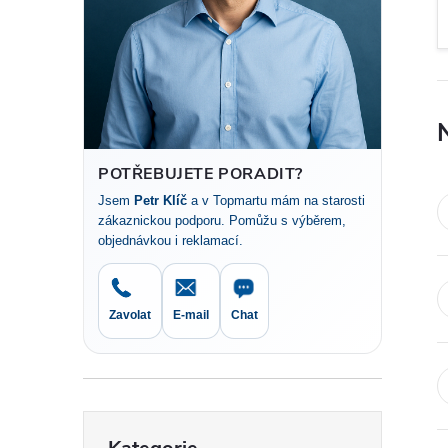
t
r
a
n
POTŘEBUJETE PORADIT?
Jsem
Petr Klíč
a v Topmartu mám na starosti
n
zákaznickou podporu. Pomůžu s výběrem,
objednávkou i reklamací.
í
p
Zavolat
E-mail
Chat
a
n
Přeskočit