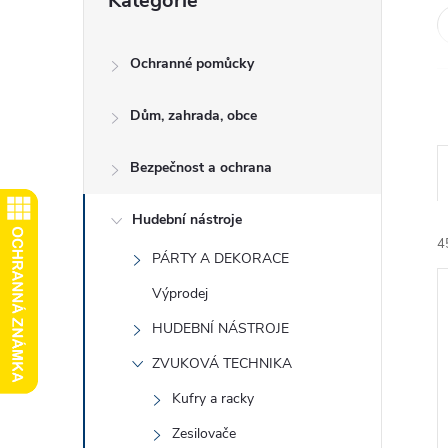
Kategorie
kategorie
e
l
Ochranné pomůcky
Dům, zahrada, obce
Bezpečnost a ochrana
Hudební nástroje
4
PÁRTY A DEKORACE
Výprodej
HUDEBNÍ NÁSTROJE
ZVUKOVÁ TECHNIKA
Kufry a racky
í
i
Zesilovače