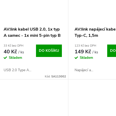
AV:link kabel USB 2.0, 1x typ
AV:link napájecí kab
A samec - 1x mini 5-pin typ B
Typ-C, 1,5m
samec, 1.5m
33 Kč bez DPH
123 Kč bez DPH
40 Kč
DO KOŠÍKU
149 Kč
DO
/ ks
/ ks
Skladem
Skladem
USB 2.0 Type A...
Napájecí a...
Kód:
SA113002