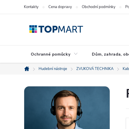
Přejít
Kontakty
Cena dopravy
Obchodní podmínky
Po
na
obsah
Ochranné pomůcky
Dům, zahrada, ob
Hudební nástroje
ZVUKOVÁ TECHNIKA
Kab
Domů
P
o
s