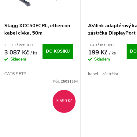
p
s
r
p
Stagg XCC50ECRL, ethercon
AV:link adaptérový k
o
kabel cívka, 50m
zástrčka DisplayPort 
r
zásuvka VGA
2 551 Kč bez DPH
164 Kč bez DPH
d
3 087 Kč
DO KOŠÍKU
199 Kč
DO
/ ks
/ ks
o
Skladem
Skladem
u
d
CAT6 SFTP
kabel - zástrčka...
k
Kód:
25021554
u
t
k
3 590 Kč
ů
t
ů