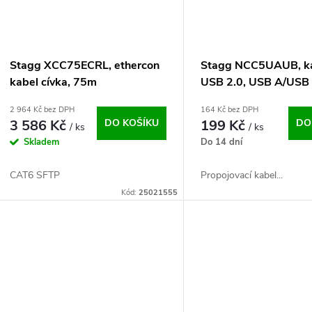
Stagg XCC75ECRL, ethercon
Stagg NCC5UAUB, k
kabel cívka, 75m
USB 2.0, USB A/USB
2 964 Kč bez DPH
164 Kč bez DPH
3 586 Kč
DO KOŠÍKU
199 Kč
DO
/ ks
/ ks
Skladem
Do 14 dní
CAT6 SFTP
Propojovací kabel...
Kód:
25021555