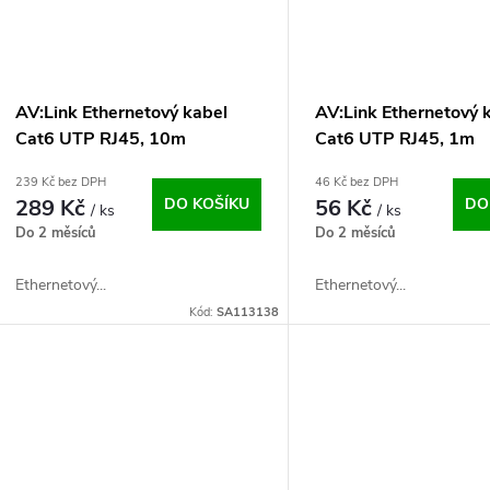
AV:Link Ethernetový kabel
AV:Link Ethernetový 
Cat6 UTP RJ45, 10m
Cat6 UTP RJ45, 1m
239 Kč bez DPH
46 Kč bez DPH
289 Kč
DO KOŠÍKU
56 Kč
DO
/ ks
/ ks
Do 2 měsíců
Do 2 měsíců
Ethernetový...
Ethernetový...
Kód:
SA113138