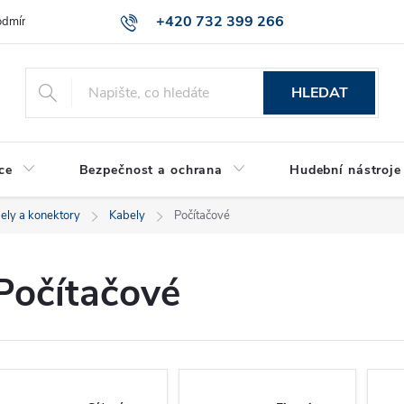
+420 732 399 266
dmínky ochrany osobních údajů
Reklamace zboží
HLEDAT
ce
Bezpečnost a ochrana
Hudební nástroje
ely a konektory
Kabely
Počítačové
Počítačové