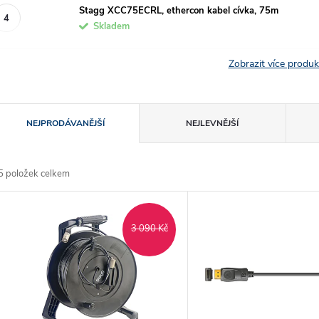
Stagg XCC75ECRL, ethercon kabel cívka, 75m
Skladem
Zobrazit více produ
Ř
NEJPRODÁVANĚJŠÍ
NEJLEVNĚJŠÍ
a
5
položek celkem
z
V
e
3 090 Kč
ý
n
p