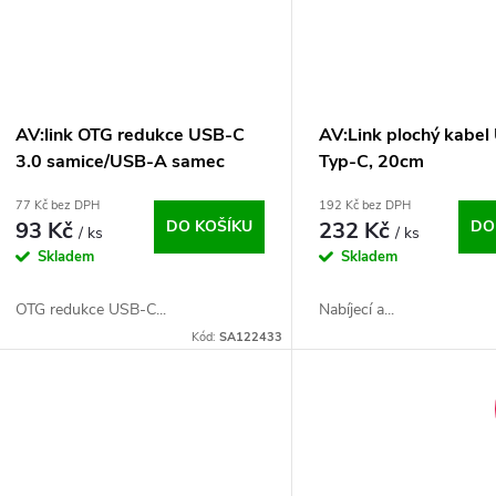
AV:link OTG redukce USB-C
AV:Link plochý kabel
3.0 samice/USB-A samec
Typ-C, 20cm
77 Kč bez DPH
192 Kč bez DPH
93 Kč
DO KOŠÍKU
232 Kč
DO
/ ks
/ ks
Skladem
Skladem
OTG redukce USB-C...
Nabíjecí a...
Kód:
SA122433