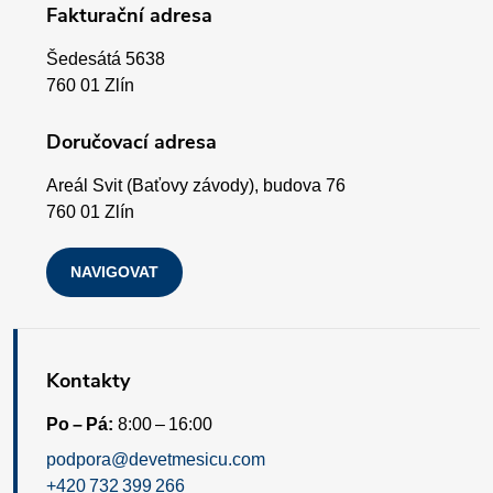
Fakturační adresa
a
y
Šedesátá 5638
v
t
760 01 Zlín
ý
í
Doručovací adresa
p
Areál Svit (Baťovy závody), budova 76
i
760 01 Zlín
s
NAVIGOVAT
u
Kontakty
Po – Pá:
8:00 – 16:00
podpora@devetmesicu.com
+420 732 399 266