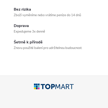
O
v
Bez rizika
Zboží vyměníme nebo vrátíme peníze do 14 dnů
l
Doprava
á
Expedujeme 3x denně
d
Šetrně k přírodě
a
Znovu použité balení pro udržitelnou budoucnost.
c
í
p
Z
r
á
v
p
k