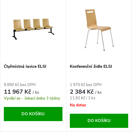
V
Nejdražší
z
ý
Abecedně
e
p
n
i
í
s
p
Čtyřmístná lavice ELSI
Konferenční židle ELSI
p
r
9 890 Kč bez DPH
1 970 Kč bez DPH
r
11 967 Kč
2 384 Kč
/ ks
/ ks
o
Měrná
11,92 Kč / 1 ks
Vyrábí se - čekací doba 3 týdny
o
cena:
Na dotaz
d
DO KOŠÍKU
d
DO KOŠÍKU
u