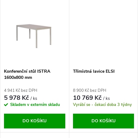
u
k
k
t
t
ů
ů
Konferenční stůl ISTRA
Třímístná lavice ELSI
1600x800 mm
4 941 Kč bez DPH
8 900 Kč bez DPH
5 978 Kč
10 769 Kč
/ ks
/ ks
Skladem v externím skladu
Vyrábí se - čekací doba 3 týdny
DO KOŠÍKU
DO KOŠÍKU