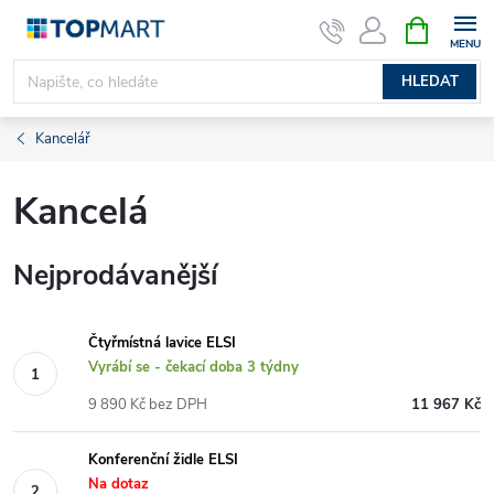
Přejít
NÁKUPNÍ
KOŠÍK
na
obsah
HLEDAT
Kancelář
Kancelá
Nejprodávanější
Čtyřmístná lavice ELSI
Vyrábí se - čekací doba 3 týdny
9 890 Kč bez DPH
11 967 Kč
Konferenční židle ELSI
Na dotaz