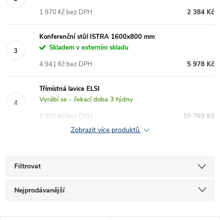
1 970 Kč bez DPH
2 384 Kč
Konferenční stůl ISTRA 1600x800 mm
Skladem v externím skladu
4 941 Kč bez DPH
5 978 Kč
Třímístná lavice ELSI
Vyrábí se - čekací doba 3 týdny
8 900 Kč bez DPH
10 769 Kč
Zobrazit více produktů
Filtrovat
Ř
Nejprodávanější
a
Nejlevnější