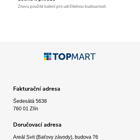
a
Znovu použité balení pro udržitelnou budoucnost.
c
í
p
Z
r
á
v
p
k
Fakturační adresa
a
y
Šedesátá 5638
v
t
760 01 Zlín
ý
í
Doručovací adresa
p
Areál Svit (Baťovy závody), budova 76