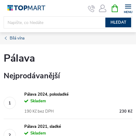
Přejít
NÁKUPNÍ
KOŠÍK
na
obsah
HLEDAT
Bílá vína
Pálava
Nejprodávanější
Pálava 2024, polosladké
Skladem
190 Kč bez DPH
230 Kč
Pálava 2021, sladké
Skladem