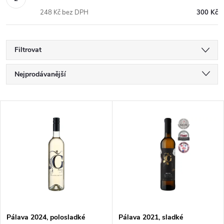
248 Kč bez DPH
300 Kč
Filtrovat
Ř
Nejprodávanější
a
Nejlevnější
V
Nejdražší
z
ý
Abecedně
e
p
n
i
í
s
Pálava 2024, polosladké
Pálava 2021, sladké