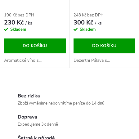
p
p
r
190 Kč bez DPH
248 Kč bez DPH
r
230 Kč
300 Kč
/ ks
/ ks
o
Skladem
Skladem
o
d
DO KOŠÍKU
DO KOŠÍKU
d
u
Aromatické víno s...
Dezertní Pálava s...
u
k
k
O
t
v
Bez rizika
t
Zboží vyměníme nebo vrátíme peníze do 14 dnů
ů
l
ů
Doprava
á
Expedujeme 3x denně
d
Šetrně k přírodě