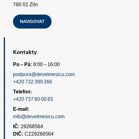
i
760 01 Zlín
s
NAVIGOVAT
u
Kontakty
Po – Pá:
8:00 – 16:00
podpora@devetmesicu.com
+420 732 399 266
Telefon:
+420 737 60 00 65
E-mail:
info@devetmesicu.com
IČ:
29266564
DIČ:
CZ29266564