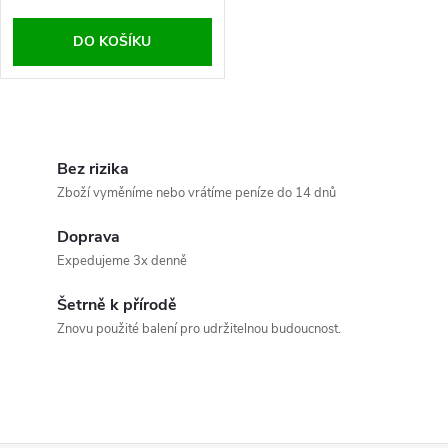
o
d
DO KOŠÍKU
d
u
u
O
k
k
v
Bez rizika
t
Zboží vyměníme nebo vrátíme peníze do 14 dnů
t
l
ů
Doprava
á
ů
Expedujeme 3x denně
d
Šetrně k přírodě
a
Znovu použité balení pro udržitelnou budoucnost.
c
í