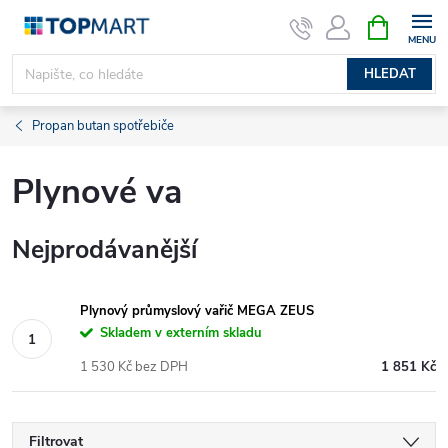
Přejít
NÁKUPNÍ
KOŠÍK
na
obsah
HLEDAT
Propan butan spotřebiče
Plynové va
Nejprodávanější
Plynový průmyslový vařič MEGA ZEUS
Skladem v externím skladu
1 530 Kč bez DPH
1 851 Kč
Filtrovat