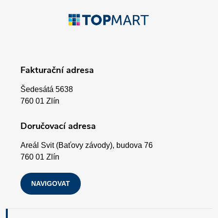
p
Z
r
á
v
p
k
Fakturační adresa
a
y
Šedesátá 5638
v
t
760 01 Zlín
ý
í
Doručovací adresa
p
Areál Svit (Baťovy závody), budova 76
i
760 01 Zlín
s
NAVIGOVAT
u