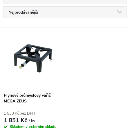
Ř
Nejprodávanější
a
Nejlevnější
V
Nejdražší
z
ý
Abecedně
e
p
n
i
í
s
p
Plynový průmyslový vařič
MEGA ZEUS
p
r
1 530 Kč bez DPH
r
1 851 Kč
/ ks
o
Skladem v externím skladu