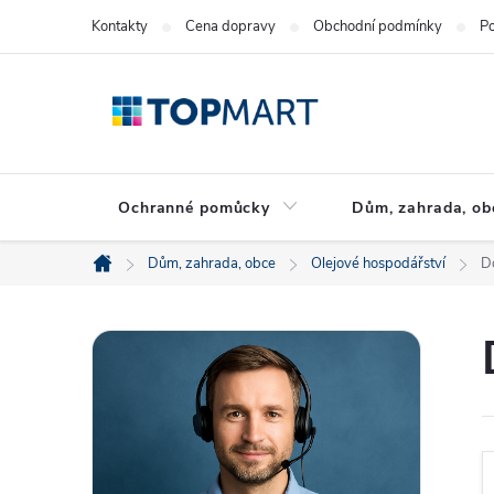
Přejít
Kontakty
Cena dopravy
Obchodní podmínky
Po
na
obsah
Ochranné pomůcky
Dům, zahrada, ob
Dům, zahrada, obce
Olejové hospodářství
D
Domů
P
o
s