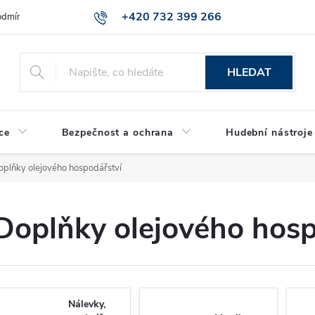
+420 732 399 266
dmínky ochrany osobních údajů
Reklamace zboží
HLEDAT
ce
Bezpečnost a ochrana
Hudební nástroje
oplňky olejového hospodářství
Doplňky olejového hosp
Nálevky,