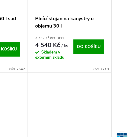
60 l sud
Plnící stojan na kanystry o
objemu 30 l
3 752 Kč bez DPH
4 540 Kč
/ ks
DO KOŠÍKU
 KOŠÍKU
Skladem v
externím skladu
Kód:
7547
Kód:
7718