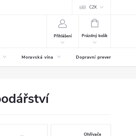
CZK
NÁKUPNÍ
KOŠÍK
Prázdný košík
Přihlášení
Moravská vína
Dopravní prevence
Zd
odářství
Ohřívače