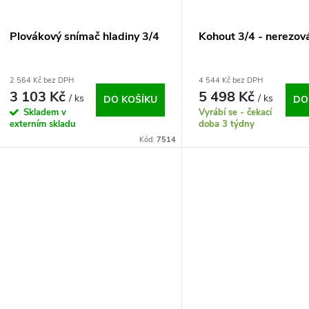
Plovákový snímač hladiny 3/4
Kohout 3/4 - nerezov
2 564 Kč bez DPH
4 544 Kč bez DPH
3 103 Kč
5 498 Kč
/ ks
/ ks
DO KOŠÍKU
DO
Skladem v
Vyrábí se - čekací
externím skladu
doba 3 týdny
Kód:
7514