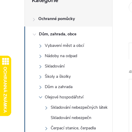
Kategorie
kategorie
e
l
Ochranné pomůcky
Dům, zahrada, obce
Vybavení měst a obcí
Nádoby na odpad
Skladování
4
Školy a školky
Dům a zahrada
Olejové hospodářství
Skladování nebezpečných látek
Skladování nebezpečn
í
i
Čerpací stanice, čerpadla