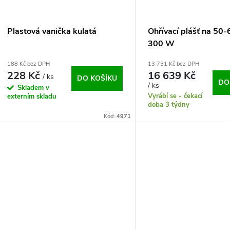
Plastová vanička kulatá
Ohřívací plášť na 50-
300 W
188 Kč bez DPH
13 751 Kč bez DPH
228 Kč
16 639 Kč
/ ks
DO KOŠÍKU
DO
/ ks
Skladem v
Vyrábí se - čekací
externím skladu
doba 3 týdny
Kód:
4971