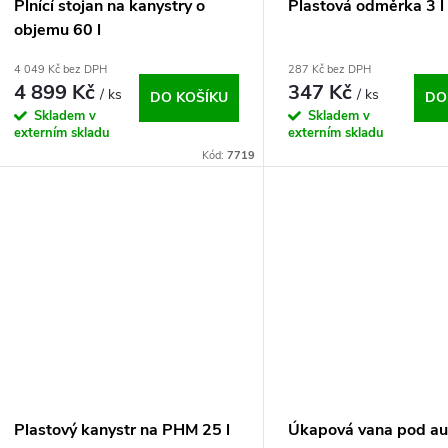
Plnící stojan na kanystry o
Plastová odměrka 3 l
objemu 60 l
4 049 Kč bez DPH
287 Kč bez DPH
4 899 Kč
347 Kč
/ ks
/ ks
DO KOŠÍKU
DO
Skladem v
Skladem v
externím skladu
externím skladu
Kód:
7719
Plastový kanystr na PHM 25 l
Úkapová vana pod au