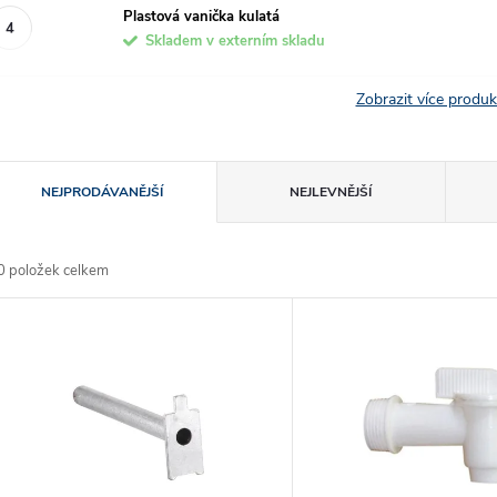
Plastová vanička kulatá
Skladem v externím skladu
Zobrazit více produ
Ř
NEJPRODÁVANĚJŠÍ
NEJLEVNĚJŠÍ
a
0
položek celkem
z
V
e
ý
n
p