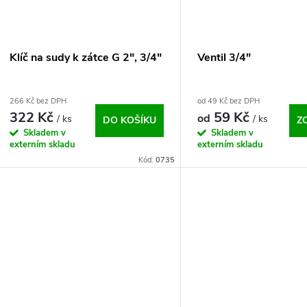
p
s
r
p
Klíč na sudy k zátce G 2", 3/4"
Ventil 3/4"
o
r
266 Kč bez DPH
od 49 Kč bez DPH
d
322 Kč
59 Kč
od
/ ks
/ ks
DO KOŠÍKU
Z
o
Skladem v
Skladem v
u
externím skladu
externím skladu
d
Kód:
0735
k
u
t
k
ů
t
ů