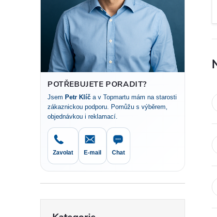
t
r
a
n
POTŘEBUJETE PORADIT?
Jsem
Petr Klíč
a v Topmartu mám na starosti
n
zákaznickou podporu. Pomůžu s výběrem,
objednávkou i reklamací.
í
p
Zavolat
E-mail
Chat
a
n
Přeskočit