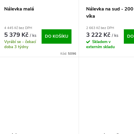
Nálevka malá
Nálevka na sud - 200 
víka
4 445 Kč bez DPH
2 663 Kč bez DPH
5 379 Kč
3 222 Kč
/ ks
/ ks
DO KOŠÍKU
DO
Vyrábí se - čekací
Skladem v
doba 3 týdny
externím skladu
Kód:
5096