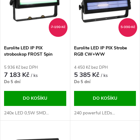
e
p
n
i
7 190 Kč
5 390 Kč
í
s
p
Eurolite LED IP PIX
Eurolite LED IP PIX Strobe
stroboskop FROST 5pin
RGB CW+WW
p
r
5 936 Kč bez DPH
4 450 Kč bez DPH
r
7 183 Kč
5 385 Kč
/ ks
/ ks
o
Do 5 dní
Do 5 dní
o
d
DO KOŠÍKU
DO KOŠÍKU
d
u
240x LED 0,5W SMD...
240 powerful LEDs...
u
k
k