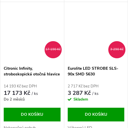
17 190 Kč
3 290 Kč
Citronic Infinity,
Eurolite LED STROBE SLS-
stroboskopická otočná hlavice
90x SMD 5630
14 193 Kč bez DPH
2 717 Kč bez DPH
17 173 Kč
3 287 Kč
/ ks
/ ks
Do 2 měsíců
Skladem
DO KOŠÍKU
DO KOŠÍKU
Nekonečný pohyb...
Výkonný LED...