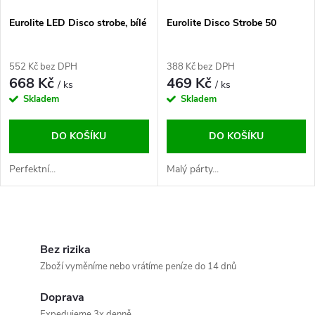
Eurolite LED Disco strobe, bílé
Eurolite Disco Strobe 50
552 Kč bez DPH
388 Kč bez DPH
668 Kč
469 Kč
/ ks
/ ks
Skladem
Skladem
DO KOŠÍKU
DO KOŠÍKU
Perfektní...
Malý párty...
O
v
Bez rizika
Zboží vyměníme nebo vrátíme peníze do 14 dnů
l
Doprava
á
Expedujeme 3x denně