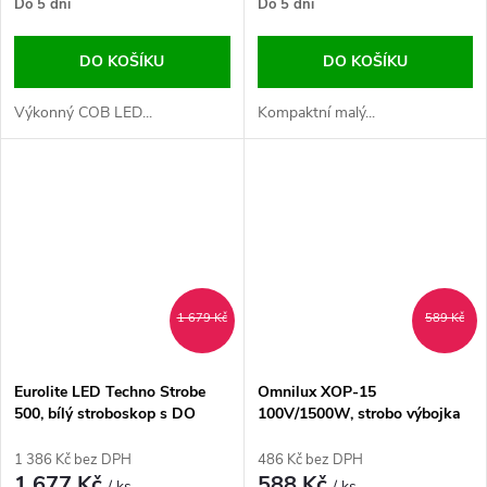
Do 5 dní
Do 5 dní
DO KOŠÍKU
DO KOŠÍKU
Výkonný COB LED...
Kompaktní malý...
1 679 Kč
589 Kč
Eurolite LED Techno Strobe
Omnilux XOP-15
500, bílý stroboskop s DO
100V/1500W, strobo výbojka
1 386 Kč bez DPH
486 Kč bez DPH
1 677 Kč
588 Kč
/ ks
/ ks