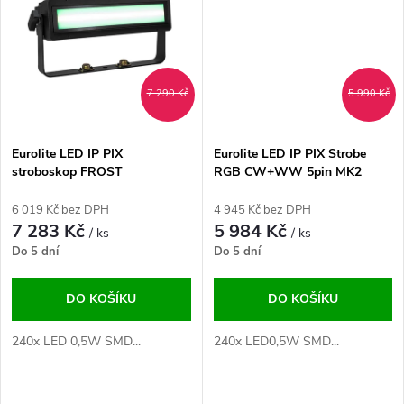
t
t
ů
ů
7 290 Kč
5 990 Kč
Eurolite LED IP PIX
Eurolite LED IP PIX Strobe
stroboskop FROST
RGB CW+WW 5pin MK2
6 019 Kč bez DPH
4 945 Kč bez DPH
7 283 Kč
5 984 Kč
/ ks
/ ks
Do 5 dní
Do 5 dní
DO KOŠÍKU
DO KOŠÍKU
240x LED 0,5W SMD...
240x LED0,5W SMD...