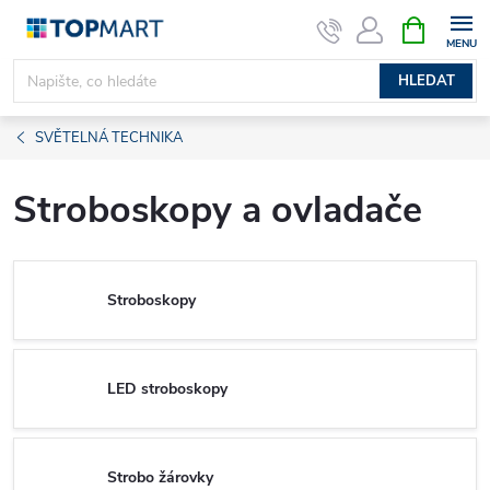
Přejít
NÁKUPNÍ
KOŠÍK
na
obsah
HLEDAT
SVĚTELNÁ TECHNIKA
Stroboskopy a ovladače
Stroboskopy
LED stroboskopy
Strobo žárovky