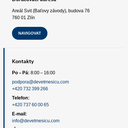
í
p
Areál Svit (Baťovy závody), budova 76
i
760 01 Zlín
s
NAVIGOVAT
u
Kontakty
Po – Pá:
8:00 – 16:00
podpora@devetmesicu.com
+420 732 399 266
Telefon:
+420 737 60 00 65
E-mail:
info@devetmesicu.com