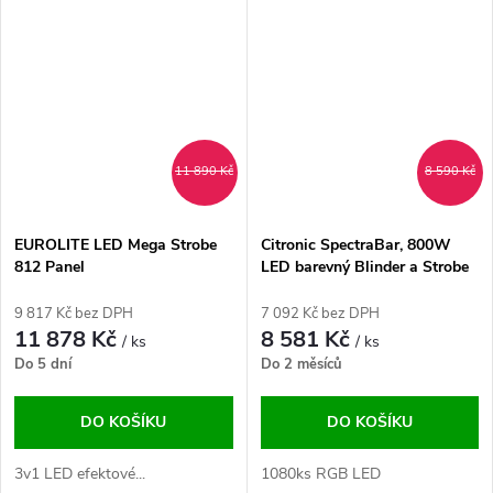
11 890 Kč
8 590 Kč
EUROLITE LED Mega Strobe
Citronic SpectraBar, 800W
812 Panel
LED barevný Blinder a Strobe
Bar
9 817 Kč bez DPH
7 092 Kč bez DPH
11 878 Kč
8 581 Kč
/ ks
/ ks
Do 5 dní
Do 2 měsíců
DO KOŠÍKU
DO KOŠÍKU
3v1 LED efektové...
1080ks RGB LED