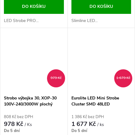
DO KOŠÍKU
DO KOŠÍKU
LED Strobe PRO...
Slimline LED...
979 Kč
1 679 Kč
Strobo výbojka 30, XOP-30
Eurolite LED Mini Strobe
100V-240/3000W plochý
Cluster SMD 48LED
konektor, Omnilux
808 Kč bez DPH
1 386 Kč bez DPH
978 Kč
1 677 Kč
/ Ks
/ ks
Do 5 dní
Do 5 dní