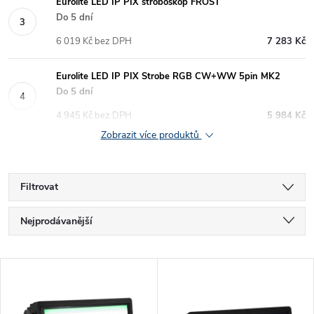
Eurolite LED IP PIX stroboskop FROST
Do 5 dní
6 019 Kč bez DPH
7 283 Kč
Eurolite LED IP PIX Strobe RGB CW+WW 5pin MK2
Do 5 dní
4 945 Kč bez DPH
5 984 Kč
Zobrazit více produktů
Filtrovat
Ř
Nejprodávanější
a
Nejlevnější
V
Nejdražší
z
ý
Abecedně