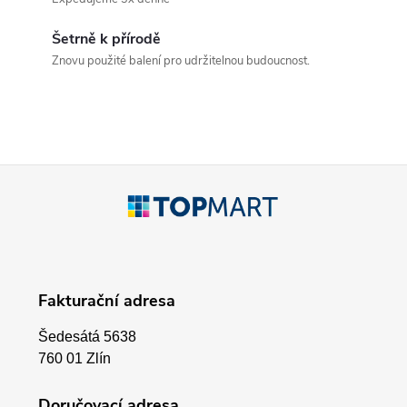
d
Šetrně k přírodě
a
Znovu použité balení pro udržitelnou budoucnost.
c
í
p
Z
r
á
v
p
k
Fakturační adresa
a
y
Šedesátá 5638
v
t
760 01 Zlín
ý
Doručovací adresa