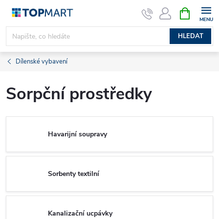
Přejít
NÁKUPNÍ
KOŠÍK
na
obsah
HLEDAT
Dílenské vybavení
Sorpční prostředky
Havarijní soupravy
Sorbenty textilní
Kanalizační ucpávky