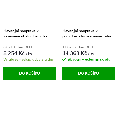
Havarijní souprava v
Havarijní souprava v
závěsném obalu chemická
pojízdném boxu - univerzální
6 821 Kč bez DPH
11 870 Kč bez DPH
8 254 Kč
14 363 Kč
/ ks
/ ks
Vyrábí se - čekací doba 3 týdny
Skladem v externím skladu
DO KOŠÍKU
DO KOŠÍKU