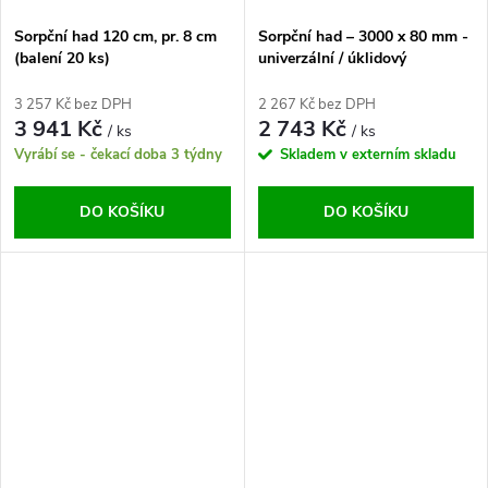
Sorpční had 120 cm, pr. 8 cm
Sorpční had – 3000 x 80 mm -
(balení 20 ks)
univerzální / úklidový
3 257 Kč bez DPH
2 267 Kč bez DPH
3 941 Kč
2 743 Kč
/ ks
/ ks
Vyrábí se - čekací doba 3 týdny
Skladem v externím skladu
DO KOŠÍKU
DO KOŠÍKU