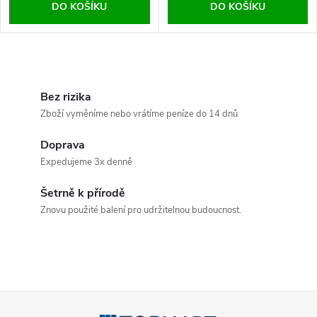
DO KOŠÍKU
DO KOŠÍKU
O
v
Bez rizika
Zboží vyměníme nebo vrátíme peníze do 14 dnů
l
Doprava
á
Expedujeme 3x denně
d
Šetrně k přírodě
a
Znovu použité balení pro udržitelnou budoucnost.
c
í
p
Z