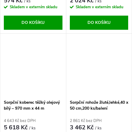
574 Kč
2 024 Kč
/ ks
/ ks
Skladem v externím skladu
Skladem v externím skladu
DO KOŠÍKU
DO KOŠÍKU
Sorpční koberec těžký olejový
Sorpční rohože žluté,lehké,40 x
bílý – 970 mm x 44 m
50 cm,200 ks/balení
4 643 Kč bez DPH
2 861 Kč bez DPH
5 618 Kč
3 462 Kč
/ ks
/ ks