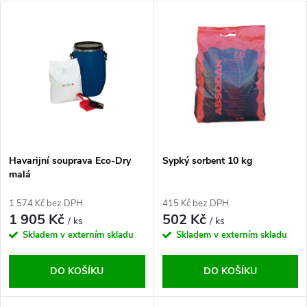
a
V
Nejdražší
z
ý
Abecedně
e
p
n
i
í
s
p
Havarijní souprava Eco-Dry
Sypký sorbent 10 kg
malá
p
r
1 574 Kč bez DPH
415 Kč bez DPH
r
1 905 Kč
502 Kč
/ ks
/ ks
o
Skladem v externím skladu
Skladem v externím skladu
o
d
DO KOŠÍKU
DO KOŠÍKU
d