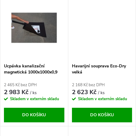
u
u
k
k
t
t
ů
ů
Ucpávka kanalizační
Havarijní souprava Eco-Dry
magnetická 1000x1000x0,9
velká
mm
2 465 Kč bez DPH
2 168 Kč bez DPH
2 983 Kč
2 623 Kč
/ ks
/ ks
Skladem v externím skladu
Skladem v externím skladu
DO KOŠÍKU
DO KOŠÍKU