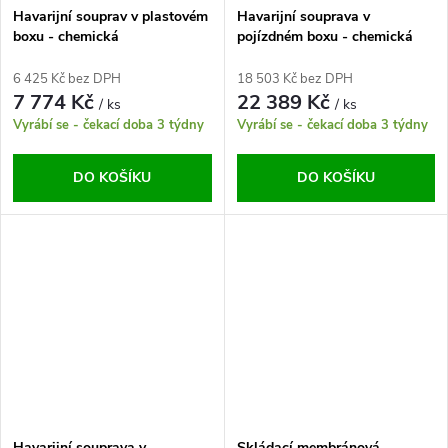
Havarijní souprav v plastovém
Havarijní souprava v
boxu - chemická
pojízdném boxu - chemická
6 425 Kč bez DPH
18 503 Kč bez DPH
7 774 Kč
22 389 Kč
/ ks
/ ks
Vyrábí se - čekací doba 3 týdny
Vyrábí se - čekací doba 3 týdny
DO KOŠÍKU
DO KOŠÍKU
Havarijní souprava v
Skládací membránová