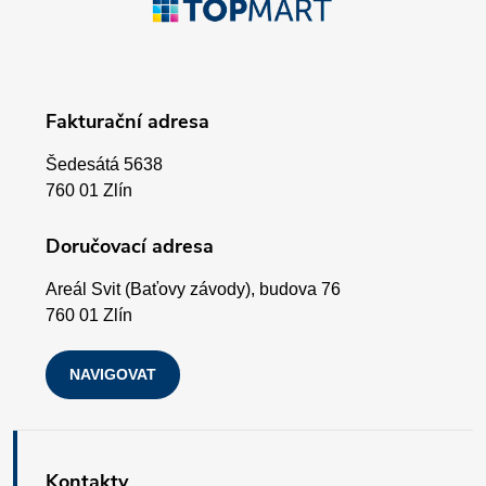
r
á
v
p
k
Fakturační adresa
a
y
Šedesátá 5638
v
t
760 01 Zlín
ý
í
Doručovací adresa
p
Areál Svit (Baťovy závody), budova 76
i
760 01 Zlín
s
NAVIGOVAT
u
Kontakty