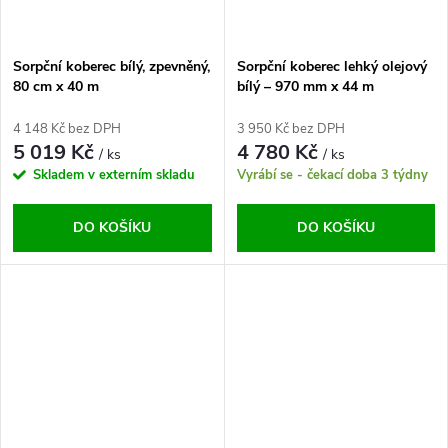
Sorpční koberec bílý, zpevněný,
Sorpční koberec lehký olejový
80 cm x 40 m
bílý – 970 mm x 44 m
4 148 Kč bez DPH
3 950 Kč bez DPH
5 019 Kč
4 780 Kč
/ ks
/ ks
Skladem v externím skladu
Vyrábí se - čekací doba 3 týdny
DO KOŠÍKU
DO KOŠÍKU