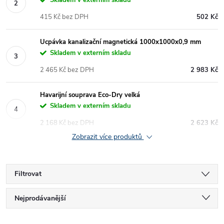
Skladem v externím skladu
415 Kč bez DPH
502 Kč
Ucpávka kanalizační magnetická 1000x1000x0,9 mm
Skladem v externím skladu
2 465 Kč bez DPH
2 983 Kč
Havarijní souprava Eco-Dry velká
Skladem v externím skladu
2 168 Kč bez DPH
2 623 Kč
Zobrazit více produktů
Filtrovat
Ř
Nejprodávanější
Nejlevnější