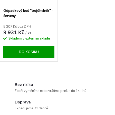
Odpadkový koš "trojúhelník" -
červený
8 207 Kč bez DPH
9 931 Kč
/ ks
Skladem v externím skladu
DO KOŠÍKU
O
v
Bez rizika
Zboží vyměníme nebo vrátíme peníze do 14 dnů
l
Doprava
á
Expedujeme 3x denně