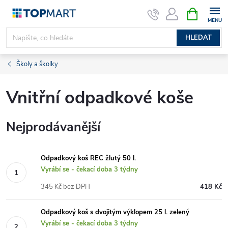
Přejít
NÁKUPNÍ
KOŠÍK
na
obsah
HLEDAT
Školy a školky
Vnitřní odpadkové koše
Nejprodávanější
Odpadkový koš REC žlutý 50 l.
Vyrábí se - čekací doba 3 týdny
345 Kč bez DPH
418 Kč
Odpadkový koš s dvojitým výklopem 25 l. zelený
Vyrábí se - čekací doba 3 týdny