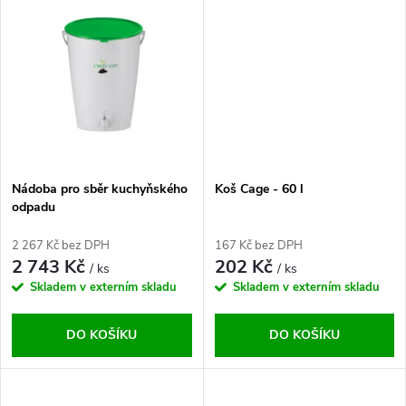
u
k
k
t
t
ů
ů
Nádoba pro sběr kuchyňského
Koš Cage - 60 l
odpadu
2 267 Kč bez DPH
167 Kč bez DPH
2 743 Kč
202 Kč
/ ks
/ ks
Skladem v externím skladu
Skladem v externím skladu
DO KOŠÍKU
DO KOŠÍKU