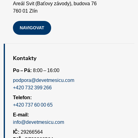
p
Areál Svit (Baťovy závody), budova 76
i
760 01 Zlín
s
NAVIGOVAT
u
Kontakty
Po – Pá:
8:00 – 16:00
podpora@devetmesicu.com
+420 732 399 266
Telefon:
+420 737 60 00 65
E-mail:
info@devetmesicu.com
IČ:
29266564