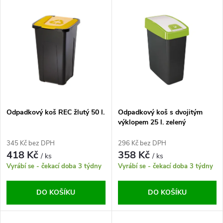
V
Nejdražší
z
ý
Abecedně
e
p
n
i
í
s
p
Odpadkový koš REC žlutý 50 l.
Odpadkový koš s dvojitým
výklopem 25 l. zelený
p
r
345 Kč bez DPH
296 Kč bez DPH
r
418 Kč
358 Kč
/ ks
/ ks
o
Vyrábí se - čekací doba 3 týdny
Vyrábí se - čekací doba 3 týdny
o
d
DO KOŠÍKU
DO KOŠÍKU
d
u