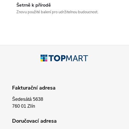
d
Šetrně k přírodě
a
Znovu použité balení pro udržitelnou budoucnost.
c
í
p
Z
r
á
v
p
k
Fakturační adresa
a
y
Šedesátá 5638
v
t
760 01 Zlín
ý
í
Doručovací adresa