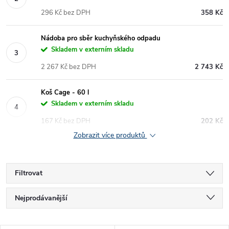
296 Kč bez DPH
358 Kč
Nádoba pro sběr kuchyňského odpadu
Skladem v externím skladu
2 267 Kč bez DPH
2 743 Kč
Koš Cage - 60 l
Skladem v externím skladu
167 Kč bez DPH
202 Kč
Zobrazit více produktů
Filtrovat
Ř
Nejprodávanější
a
Nejlevnější