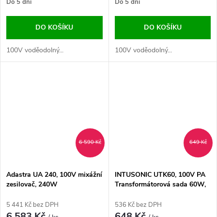
Do 5 dní
Do 5 dní
DO KOŠÍKU
DO KOŠÍKU
100V voděodolný...
100V voděodolný...
6 590 Kč
649 Kč
Adastra UA 240, 100V mixážní
INTUSONIC UTK60, 100V PA
zesilovač, 240W
Transformátorová sada 60W,
pro 8 Ohmové repro
5 441 Kč bez DPH
536 Kč bez DPH
6 583 Kč
648 Kč