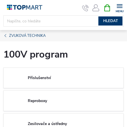
Přejít
NÁKUPNÍ
KOŠÍK
na
obsah
HLEDAT
ZVUKOVÁ TECHNIKA
100V program
Příslušenství
Reproboxy
Zesilovače a ústředny