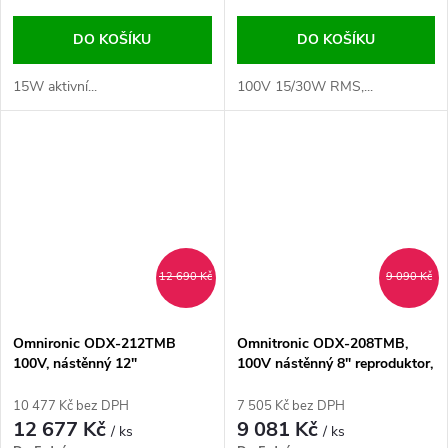
DO KOŠÍKU
DO KOŠÍKU
15W aktivní...
100V 15/30W RMS,...
12 690 Kč
9 090 Kč
Omnironic ODX-212TMB
Omnitronic ODX-208TMB,
100V, nástěnný 12"
100V nástěnný 8" reproduktor,
reproduktor, 300W, IP56, černý
150W, IP56, černý
10 477 Kč bez DPH
7 505 Kč bez DPH
12 677 Kč
9 081 Kč
/ ks
/ ks