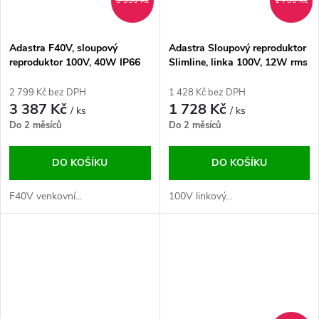
3 390 Kč
1 730 Kč
Adastra F40V, sloupový
Adastra Sloupový reproduktor
reproduktor 100V, 40W IP66
Slimline, linka 100V, 12W rms
EN54
2 799 Kč bez DPH
1 428 Kč bez DPH
3 387 Kč
1 728 Kč
/ ks
/ ks
Do 2 měsíců
Do 2 měsíců
DO KOŠÍKU
DO KOŠÍKU
F40V venkovní...
100V linkový...