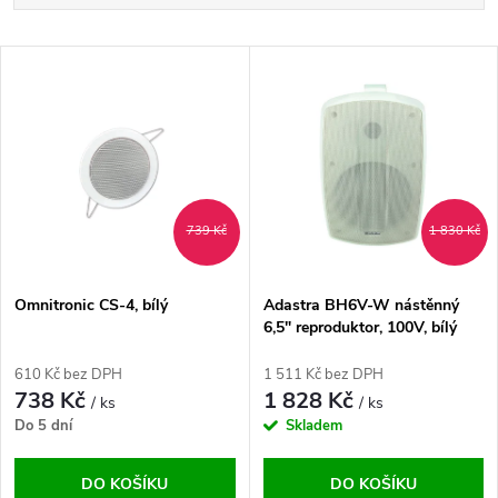
a
Nejlevnější
V
Nejdražší
z
ý
Abecedně
e
p
n
i
739 Kč
1 830 Kč
í
s
p
Omnitronic CS-4, bílý
Adastra BH6V-W nástěnný
6,5" reproduktor, 100V, bílý
p
r
610 Kč bez DPH
1 511 Kč bez DPH
r
738 Kč
1 828 Kč
/ ks
/ ks
o
Do 5 dní
Skladem
o
d
DO KOŠÍKU
DO KOŠÍKU