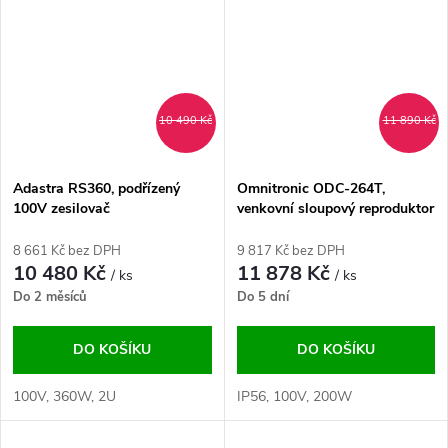
10 490 Kč
11 890 Kč
Adastra RS360, podřízený
Omnitronic ODC-264T,
100V zesilovač
venkovní sloupový reproduktor
černý
8 661 Kč bez DPH
9 817 Kč bez DPH
10 480 Kč
11 878 Kč
/ ks
/ ks
Do 2 měsíců
Do 5 dní
DO KOŠÍKU
DO KOŠÍKU
100V, 360W, 2U
IP56, 100V, 200W