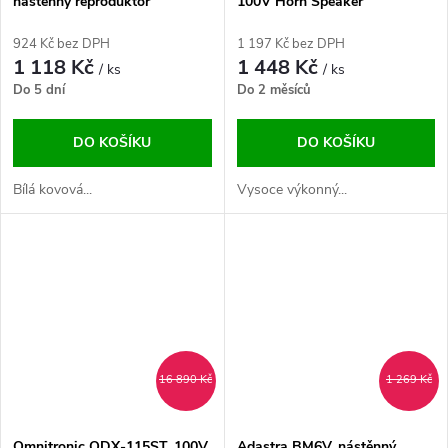
nástěnný reproduktor
100V Horn Speaker
924 Kč bez DPH
1 197 Kč bez DPH
1 118 Kč
1 448 Kč
/ ks
/ ks
Do 5 dní
Do 2 měsíců
DO KOŠÍKU
DO KOŠÍKU
Bílá kovová...
Vysoce výkonný...
16 890 Kč
1 269 Kč
Omnitronic ODX-115ST, 100V
Adastra BM6V, nástěnný