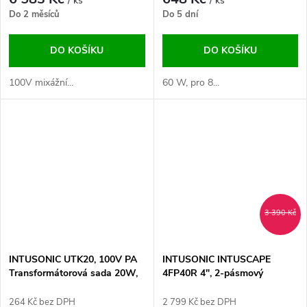
/ ks
/ ks
Do 2 měsíců
Do 5 dní
DO KOŠÍKU
DO KOŠÍKU
100V mixážní...
60 W, pro 8...
3 390 Kč
INTUSONIC UTK20, 100V PA
INTUSONIC INTUSCAPE
Transformátorová sada 20W,
4FP40R 4", 2-pásmový
pro 8 Ohms repro
venkovní reproduktor bílý
264 Kč bez DPH
2 799 Kč bez DPH