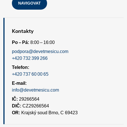
NAVIGOVAT
Kontakty
Po – Pá:
8:00 – 16:00
podpora@devetmesicu.com
+420 732 399 266
Telefon:
+420 737 60 00 65
E-mail:
info@devetmesicu.com
IČ:
29266564
DIČ:
CZ29266564
OR:
Krajský soud Brno, C 69423