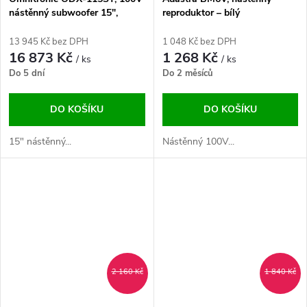
nástěnný subwoofer 15",
reproduktor – bílý
400W RMS, bílý
13 945 Kč bez DPH
1 048 Kč bez DPH
16 873 Kč
1 268 Kč
/ ks
/ ks
Do 5 dní
Do 2 měsíců
DO KOŠÍKU
DO KOŠÍKU
15" nástěnný...
Nástěnný 100V...
2 160 Kč
1 840 Kč