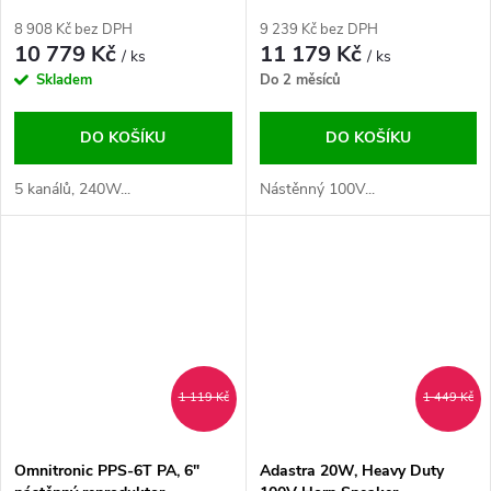
RM-WiFi/BT/USB
240W, DAB+/FM/BT/USB/SD,
UHF mikrofon
8 908 Kč bez DPH
9 239 Kč bez DPH
10 779 Kč
11 179 Kč
/ ks
/ ks
Skladem
Do 2 měsíců
DO KOŠÍKU
DO KOŠÍKU
5 kanálů, 240W...
Nástěnný 100V...
1 119 Kč
1 449 Kč
Omnitronic PPS-6T PA, 6"
Adastra 20W, Heavy Duty