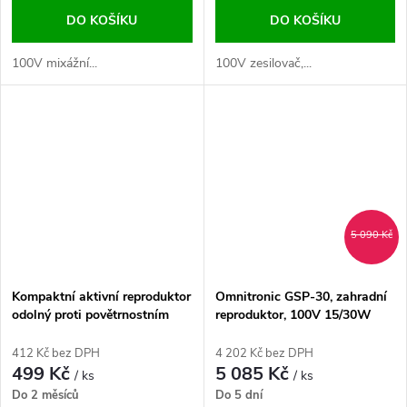
DO KOŠÍKU
DO KOŠÍKU
100V mixážní...
100V zesilovač,...
5 090 Kč
Kompaktní aktivní reproduktor
Omnitronic GSP-30, zahradní
odolný proti povětrnostním
reproduktor, 100V 15/30W
vlivům 15W
RMS, IP66
412 Kč bez DPH
4 202 Kč bez DPH
499 Kč
5 085 Kč
/ ks
/ ks
Do 2 měsíců
Do 5 dní