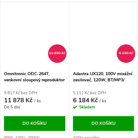
11 890 Kč
6 190 Kč
Omnitronic ODC-264T,
Adastra UX120, 100V mixážní
venkovní sloupový reproduktor
zesilovač, 120W, BT/MP3/
bílý
DAB+/FM
9 817 Kč bez DPH
5 111 Kč bez DPH
11 878 Kč
6 184 Kč
/ ks
/ ks
Do 5 dní
Skladem
DO KOŠÍKU
DO KOŠÍKU
IP56, 100V, 200W
100V mixážní...