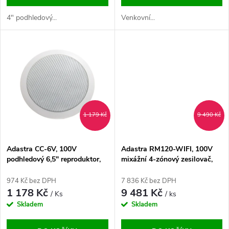
d
u
4" podhledový...
Venkovní...
u
k
k
t
t
ů
ů
1 179 Kč
9 490 Kč
Adastra CC-6V, 100V
Adastra RM120-WIFI, 100V
podhledový 6,5" reproduktor,
mixážní 4-zónový zesilovač,
50W, bílý
RM-WiFi/BT/USB
974 Kč bez DPH
7 836 Kč bez DPH
1 178 Kč
9 481 Kč
/ Ks
/ ks
Skladem
Skladem