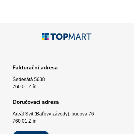
v
k
Z
y
á
v
p
ý
Fakturační adresa
p
a
i
Šedesátá 5638
t
760 01 Zlín
s
í
Doručovací adresa
u
Areál Svit (Baťovy závody), budova 76
760 01 Zlín