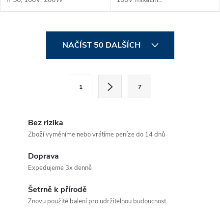
O
NAČÍST 50 DALŠÍCH
v
l
S
1
7
t
á
r
d
á
Bez rizika
a
n
Zboží vyměníme nebo vrátíme peníze do 14 dnů
k
c
Doprava
o
Expedujeme 3x denně
í
v
á
Šetrně k přírodě
p
Znovu použité balení pro udržitelnou budoucnost.
n
r
í