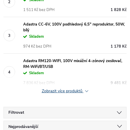
Skladem
1 511 Kč bez DPH
1 828 Kč
Adastra CC-6V, 100V podhledový 6,5" reproduktor, 50W,
bílý
Skladem
974 Kč bez DPH
1 178 Kč
Adastra RM120-WIFI, 100V mixážní 4-zónový zesilovač,
RM-WiFi/BT/USB
Skladem
7 836 Kč bez DPH
9 481 Kč
Zobrazit více produktů
Filtrovat
Ř
Nejprodávanější