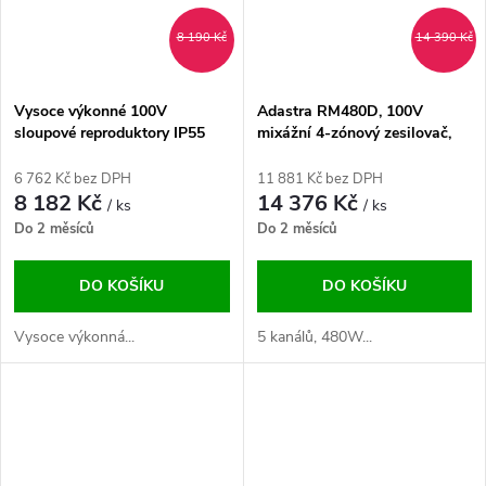
8 190 Kč
14 390 Kč
Vysoce výkonné 100V
Adastra RM480D, 100V
sloupové reproduktory IP55
mixážní 4-zónový zesilovač,
FM/DAB+, BT, USB/SD
6 762 Kč bez DPH
11 881 Kč bez DPH
8 182 Kč
14 376 Kč
/ ks
/ ks
Do 2 měsíců
Do 2 měsíců
DO KOŠÍKU
DO KOŠÍKU
Vysoce výkonná...
5 kanálů, 480W...