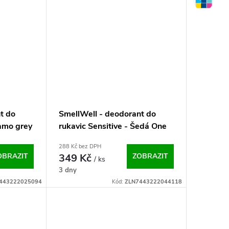
t do
SmellWell - deodorant do
Camo grey
rukavic Sensitive - Šedá One
Size
288 Kč bez DPH
OBRAZIT
349 Kč
ZOBRAZIT
/ ks
3 dny
443222025094
Kód:
ZLN7443222044118