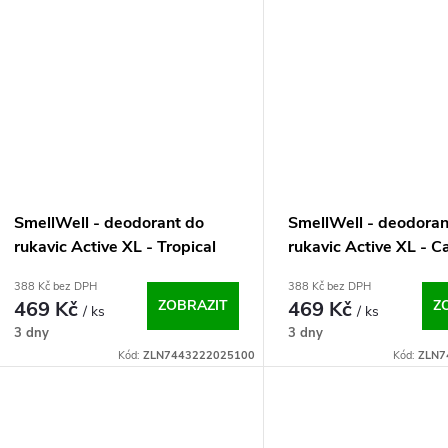
SmellWell - deodorant do
SmellWell - deodoran
rukavic Active XL - Tropical
rukavic Active XL - 
Floral One Size
One Size
388 Kč bez DPH
388 Kč bez DPH
469 Kč
ZOBRAZIT
469 Kč
Z
/ ks
/ ks
3 dny
3 dny
Kód:
ZLN7443222025100
Kód:
ZLN7