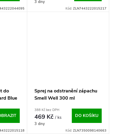
3 dny
443222044095
Kód:
ZLN7443222015217
t do
Sprej na odstranění zápachu
ard Blue
Smell Well 300 ml
388 Kč bez DPH
OBRAZIT
469 Kč
DO KOŠÍKU
/ ks
3 dny
443222015118
Kód:
ZLN7350098140663