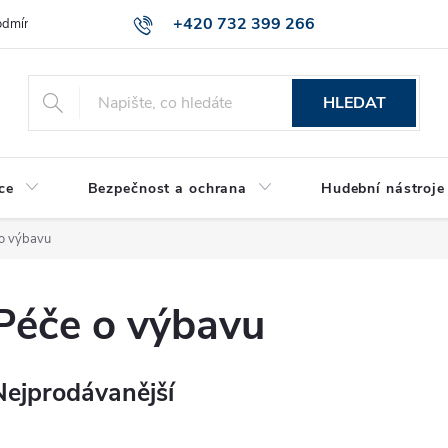
+420 732 399 266
dmínky ochrany osobních údajů
Reklamace zboží
HLEDAT
ce
Bezpečnost a ochrana
Hudební nástroje
o výbavu
Péče o výbavu
Nejprodávanější