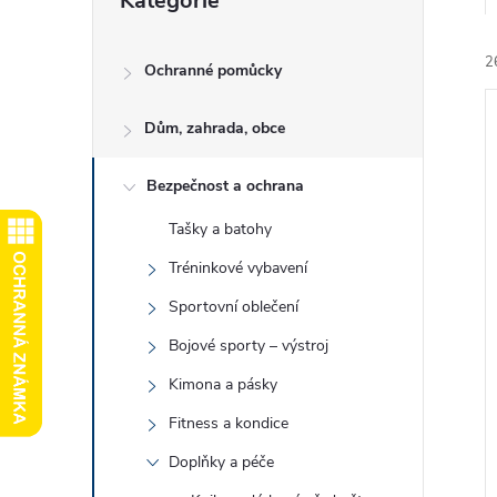
Kategorie
kategorie
e
2
l
Ochranné pomůcky
Dům, zahrada, obce
Bezpečnost a ochrana
Tašky a batohy
í
i
Tréninkové vybavení
Sportovní oblečení
Bojové sporty – výstroj
Kimona a pásky
Fitness a kondice
Doplňky a péče