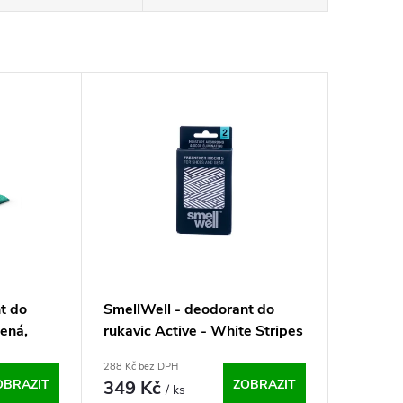
t do
SmellWell - deodorant do
lená,
rukavic Active - White Stripes
 Size
One Size
288 Kč bez DPH
OBRAZIT
349 Kč
ZOBRAZIT
/ ks