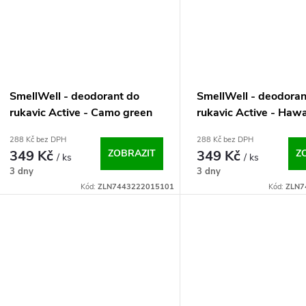
SmellWell - deodorant do
SmellWell - deodoran
rukavic Active - Camo green
rukavic Active - Hawa
One Size
One Size
288 Kč bez DPH
288 Kč bez DPH
349 Kč
ZOBRAZIT
349 Kč
Z
/ ks
/ ks
3 dny
3 dny
Kód:
ZLN7443222015101
Kód:
ZLN7