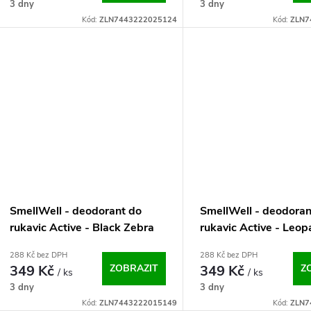
o
3 dny
3 dny
u
Kód:
ZLN7443222025124
Kód:
ZLN7
d
k
u
t
k
ů
t
ů
SmellWell - deodorant do
SmellWell - deodoran
rukavic Active - Black Zebra
rukavic Active - Leop
One Size
One Size
288 Kč bez DPH
288 Kč bez DPH
349 Kč
ZOBRAZIT
349 Kč
Z
/ ks
/ ks
3 dny
3 dny
Kód:
ZLN7443222015149
Kód:
ZLN7