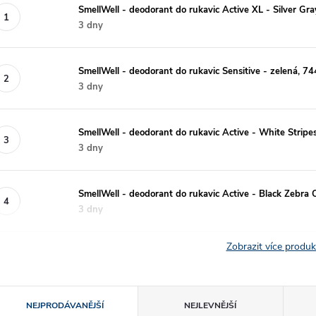
SmellWell - deodorant do rukavic Active XL - Silver 
3 dny
SmellWell - deodorant do rukavic Sensitive - zelená,
3 dny
SmellWell - deodorant do rukavic Active - White Stripe
3 dny
SmellWell - deodorant do rukavic Active - Black Zebra 
3 dny
Zobrazit více produ
Ř
NEJPRODÁVANĚJŠÍ
NEJLEVNĚJŠÍ