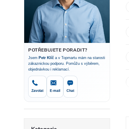
t
r
a
n
POTŘEBUJETE PORADIT?
Jsem
Petr Klíč
a v Topmartu mám na starosti
n
zákaznickou podporu. Pomůžu s výběrem,
objednávkou i reklamací.
í
p
Zavolat
E-mail
Chat
a
n
Přeskočit