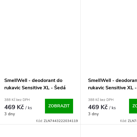
SmellWell - deodorant do
SmellWell - deodoran
rukavic Sensitive XL - Šedá
rukavic Sensitive XL 
One Size
One Size
388 Kč bez DPH
388 Kč bez DPH
469 Kč
ZOBRAZIT
469 Kč
Z
/ ks
/ ks
3 dny
3 dny
Kód:
ZLN7443222034119
Kód:
ZLN7