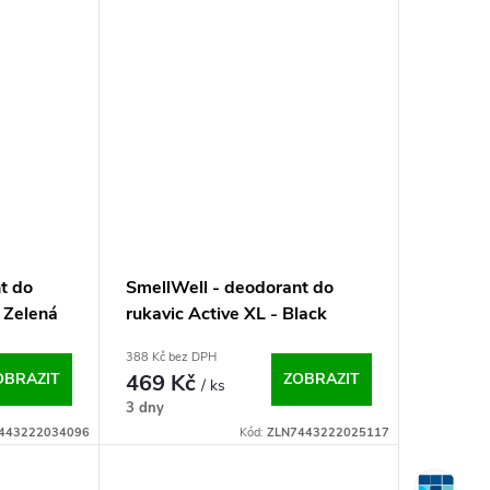
t do
SmellWell - deodorant do
- Zelená
rukavic Active XL - Black
Stone One Size
388 Kč bez DPH
OBRAZIT
469 Kč
ZOBRAZIT
/ ks
3 dny
443222034096
Kód:
ZLN7443222025117