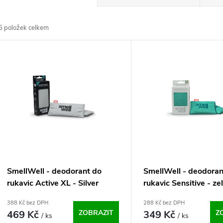
a
6
položek celkem
z
V
e
ý
n
p
p
s
r
p
SmellWell - deodorant do
SmellWell - deodoran
o
rukavic Active XL - Silver
rukavic Sensitive - ze
r
Gray, 7443222025124 One
7443222044095 One
388 Kč bez DPH
288 Kč bez DPH
d
Size
469 Kč
ZOBRAZIT
349 Kč
Z
/ ks
/ ks