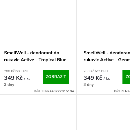
SmellWell - deodorant do
SmellWell - deodoran
rukavic Active - Tropical Blue
rukavic Active - Geom
One Size
Orange One Size
288 Kč bez DPH
288 Kč bez DPH
349 Kč
ZOBRAZIT
349 Kč
Z
/ ks
/ ks
3 dny
3 dny
Kód:
ZLN7443222015194
Kód:
ZLN7