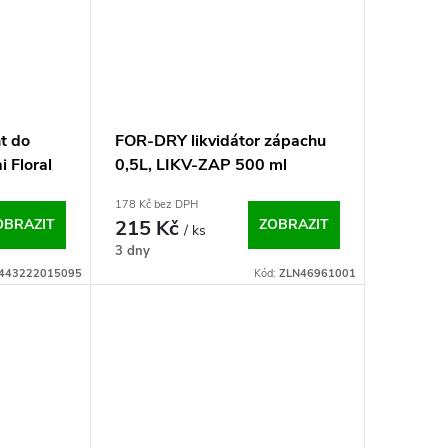
t do
FOR-DRY likvidátor zápachu
i Floral
0,5L, LIKV-ZAP 500 ml
178 Kč bez DPH
OBRAZIT
215 Kč
ZOBRAZIT
/ ks
3 dny
443222015095
Kód:
ZLN46961001