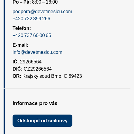
Po – Pá:
8:00 – 16:00
podpora@devetmesicu.com
+420 732 399 266
Telefon:
+420 737 60 00 65
E-mail:
info@devetmesicu.com
IČ:
29266564
DIČ:
CZ29266564
OR:
Krajský soud Brno, C 69423
Informace pro vás
Odstoupit od smlouvy