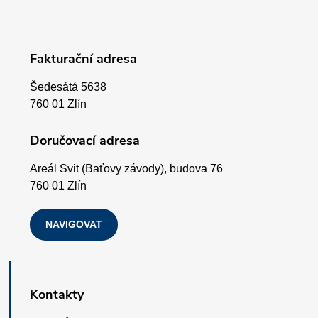
á
p
Fakturační adresa
a
Šedesátá 5638
t
760 01 Zlín
í
Doručovací adresa
Areál Svit (Baťovy závody), budova 76
760 01 Zlín
NAVIGOVAT
Kontakty