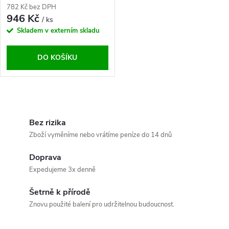
782 Kč bez DPH
946 Kč
/ ks
Skladem v externím skladu
DO KOŠÍKU
O
v
Bez rizika
Zboží vyměníme nebo vrátíme peníze do 14 dnů
l
Doprava
á
Expedujeme 3x denně
d
Šetrně k přírodě
a
Znovu použité balení pro udržitelnou budoucnost.