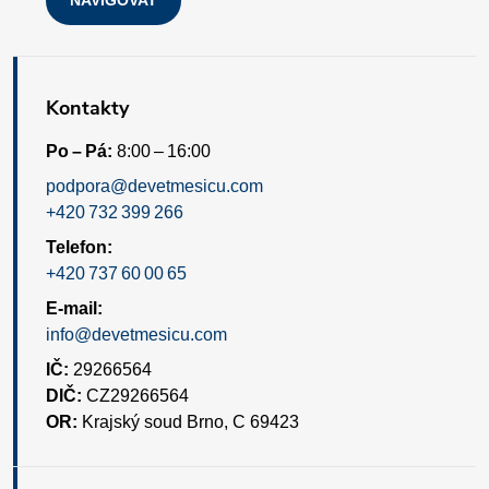
u
Kontakty
Po – Pá:
8:00 – 16:00
podpora@devetmesicu.com
+420 732 399 266
Telefon:
+420 737 60 00 65
E-mail:
info@devetmesicu.com
IČ:
29266564
DIČ:
CZ29266564
OR:
Krajský soud Brno, C 69423