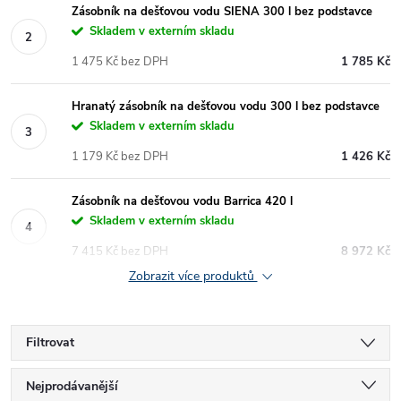
Zásobník na dešťovou vodu SIENA 300 l bez podstavce
Skladem v externím skladu
1 475 Kč bez DPH
1 785 Kč
Hranatý zásobník na dešťovou vodu 300 l bez podstavce
Skladem v externím skladu
1 179 Kč bez DPH
1 426 Kč
Zásobník na dešťovou vodu Barrica 420 l
Skladem v externím skladu
7 415 Kč bez DPH
8 972 Kč
Zobrazit více produktů
Filtrovat
Ř
Nejprodávanější