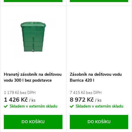
d
u
u
k
k
t
t
ů
ů
Hranatý zásobník na dešťovou
Zásobník na dešťovou vodu
vodu 300 l bez podstavce
Barrica 420 l
1 179 Kč bez DPH
7 415 Kč bez DPH
1 426 Kč
8 972 Kč
/ ks
/ ks
Skladem v externím skladu
Skladem v externím skladu
DO KOŠÍKU
DO KOŠÍKU