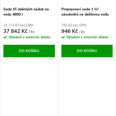
Sada tří sběrných nádob na
Propojovací sada 1 ¼“
vodu 4800 l
zásobníků na dešťovou vodu
šedá
31 274 Kč bez DPH
782 Kč bez DPH
37 842 Kč
946 Kč
/ ks
/ ks
Skladem v externím skladu
Skladem v externím skladu
DO KOŠÍKU
DO KOŠÍKU