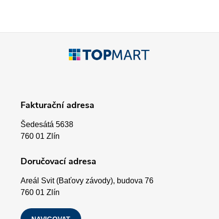
c
í
p
Z
r
á
v
p
k
Fakturační adresa
a
y
Šedesátá 5638
v
t
760 01 Zlín
ý
í
Doručovací adresa
p
Areál Svit (Baťovy závody), budova 76
i
760 01 Zlín
s
NAVIGOVAT