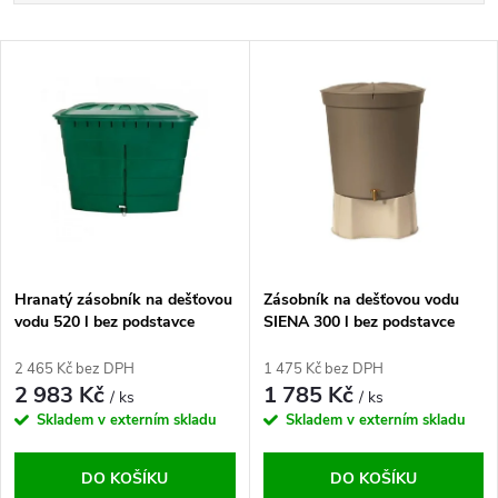
a
Nejlevnější
V
Nejdražší
z
ý
Abecedně
e
p
n
i
í
s
p
Hranatý zásobník na dešťovou
Zásobník na dešťovou vodu
vodu 520 l bez podstavce
SIENA 300 l bez podstavce
p
r
2 465 Kč bez DPH
1 475 Kč bez DPH
r
2 983 Kč
1 785 Kč
/ ks
/ ks
o
Skladem v externím skladu
Skladem v externím skladu
o
d
DO KOŠÍKU
DO KOŠÍKU