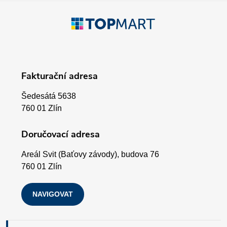
p
Z
r
á
v
p
k
Fakturační adresa
a
y
Šedesátá 5638
v
t
760 01 Zlín
ý
í
Doručovací adresa
p
Areál Svit (Baťovy závody), budova 76
i
760 01 Zlín
s
NAVIGOVAT
u