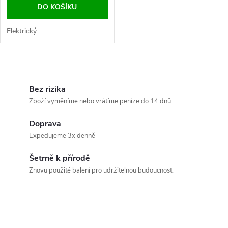
DO KOŠÍKU
Elektrický...
O
v
Bez rizika
Zboží vyměníme nebo vrátíme peníze do 14 dnů
l
Doprava
á
Expedujeme 3x denně
d
Šetrně k přírodě
a
Znovu použité balení pro udržitelnou budoucnost.
c
í