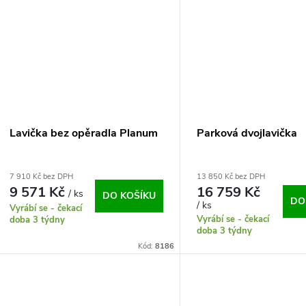
Lavička bez opěradla Planum
Parková dvojlavička
7 910 Kč bez DPH
13 850 Kč bez DPH
9 571 Kč
16 759 Kč
/ ks
DO KOŠÍKU
DO
/ ks
Vyrábí se - čekací
Vyrábí se - čekací
doba 3 týdny
doba 3 týdny
Kód:
8186