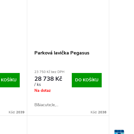
Parková lavička Pegasus
23 750 Kč bez DPH
28 738 Kč
 KOŠÍKU
DO KOŠÍKU
/ ks
Na dotaz
B&iacute;le,...
Kód:
2039
Kód:
2038