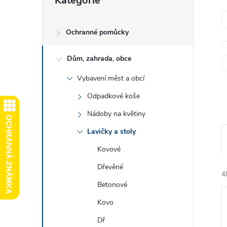
Kategorie
kategorie
e
l
Ochranné pomůcky
Dům, zahrada, obce
Vybavení měst a obcí
Odpadkové koše
Nádoby na květiny
Lavičky a stoly
Kovové
Dřevěné
4
Betonové
Kovo
Dř