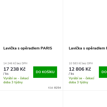
Lavička s opěradlem PARIS
Lavička s opěradlem
14 246 Kč bez DPH
10 583 Kč bez DPH
17 238 Kč
12 806 Kč
DO KOŠÍKU
DO
/ ks
/ ks
Vyrábí se - čekací
Vyrábí se - čekací
doba 3 týdny
doba 3 týdny
Kód:
8254