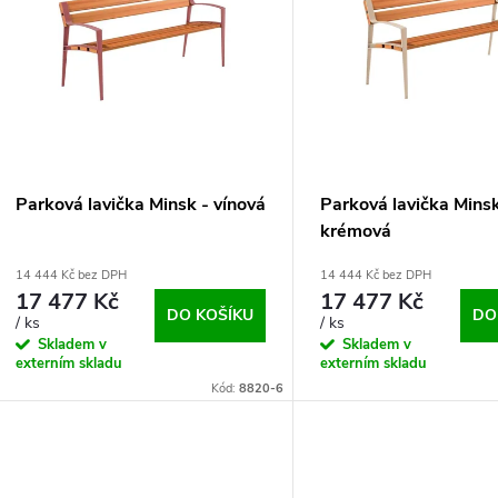
n
p
p
s
r
p
Parková lavička Minsk - vínová
Parková lavička Minsk
o
krémová
r
14 444 Kč bez DPH
14 444 Kč bez DPH
d
17 477 Kč
17 477 Kč
o
DO KOŠÍKU
DO
/ ks
/ ks
u
Skladem v
Skladem v
d
externím skladu
externím skladu
Kód:
8820-6
k
u
t
k