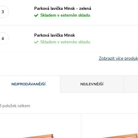
Parková lavička Minsk - zelená
Skladem v externím skladu
Parková lavička Minsk
Skladem v externím skladu
Zobrazit více produ
Ř
NEJPRODÁVANĚJŠÍ
NEJLEVNĚJŠÍ
a
8
položek celkem
z
V
e
ý