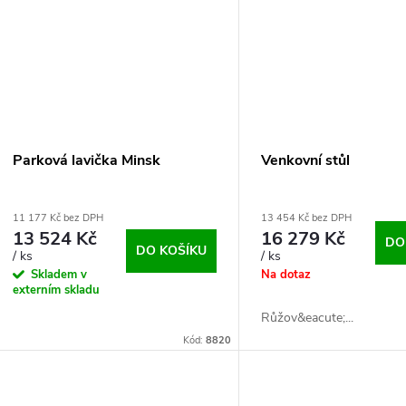
ů
t
ů
Parková lavička Minsk
Venkovní stůl
11 177 Kč bez DPH
13 454 Kč bez DPH
13 524 Kč
16 279 Kč
DO
DO KOŠÍKU
/ ks
/ ks
Skladem v
Na dotaz
externím skladu
Růžov&eacute;...
Kód:
8820