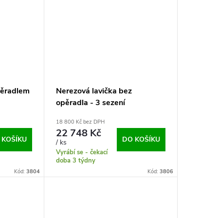
pěradlem
Nerezová lavička bez
opěradla - 3 sezení
18 800 Kč bez DPH
22 748 Kč
 KOŠÍKU
DO KOŠÍKU
/ ks
Vyrábí se - čekací
doba 3 týdny
Kód:
3804
Kód:
3806