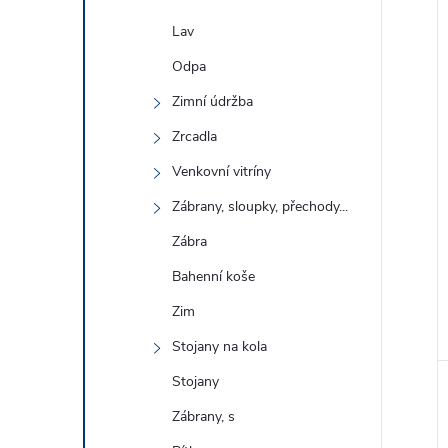
Lav
í
Odpa
i
Zimní údržba
Zrcadla
Venkovní vitríny
Zábrany, sloupky, přechody...
Zábra
Bahenní koše
Zim
Stojany na kola
Stojany
Zábrany, s