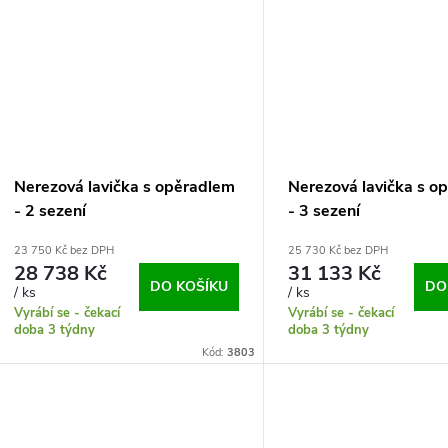
Nerezová lavička s opěradlem
Nerezová lavička s o
- 2 sezení
- 3 sezení
23 750 Kč bez DPH
25 730 Kč bez DPH
28 738 Kč
31 133 Kč
DO KOŠÍKU
DO
/ ks
/ ks
Vyrábí se - čekací
Vyrábí se - čekací
doba 3 týdny
doba 3 týdny
Kód:
3803