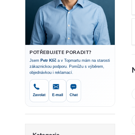
t
r
a
n
POTŘEBUJETE PORADIT?
Jsem
Petr Klíč
a v Topmartu mám na starosti
n
zákaznickou podporu. Pomůžu s výběrem,
objednávkou i reklamací.
í
p
Zavolat
E-mail
Chat
a
n
Přeskočit