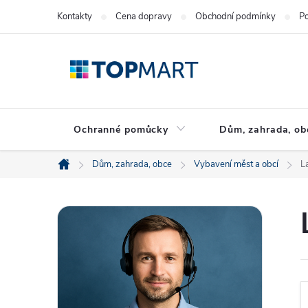
Přejít
Kontakty
Cena dopravy
Obchodní podmínky
Po
na
obsah
Ochranné pomůcky
Dům, zahrada, ob
Dům, zahrada, obce
Vybavení měst a obcí
L
Domů
P
o
s