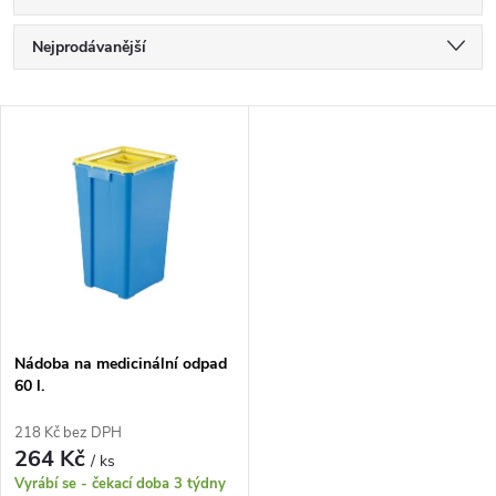
Ř
Nejprodávanější
a
Nejlevnější
V
Nejdražší
z
ý
Abecedně
e
p
n
i
í
s
p
Nádoba na medicinální odpad
60 l.
p
r
218 Kč bez DPH
r
264 Kč
/ ks
o
Vyrábí se - čekací doba 3 týdny