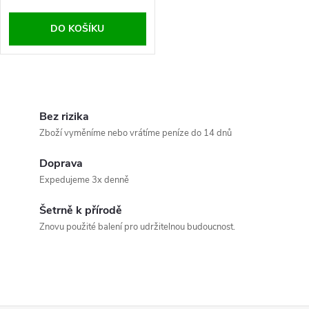
o
d
DO KOŠÍKU
d
u
u
O
k
k
v
Bez rizika
t
Zboží vyměníme nebo vrátíme peníze do 14 dnů
t
l
ů
Doprava
á
ů
Expedujeme 3x denně
d
Šetrně k přírodě
a
Znovu použité balení pro udržitelnou budoucnost.
c
í