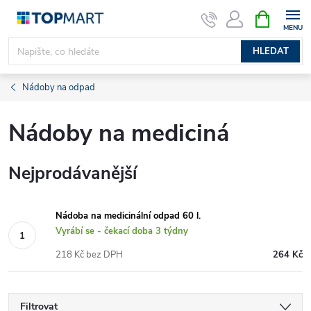
Přejít
NÁKUPNÍ
KOŠÍK
na
obsah
HLEDAT
Nádoby na odpad
Nádoby na mediciná
Nejprodávanější
Nádoba na medicinální odpad 60 l.
Vyrábí se - čekací doba 3 týdny
218 Kč bez DPH
264 Kč
Filtrovat