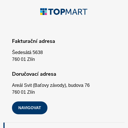
p
Z
r
á
v
p
k
Fakturační adresa
a
y
Šedesátá 5638
v
t
760 01 Zlín
ý
í
Doručovací adresa
p
Areál Svit (Baťovy závody), budova 76
i
760 01 Zlín
s
NAVIGOVAT
u