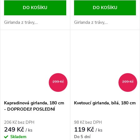
DO KOŠÍKU
DO KOŠÍKU
Girlanda z trávy,...
Girlanda z trávy,...
299 Kč
209 Kč
Kapradinová girlanda, 180 cm
Kvetoucí girlanda, bílá, 180 cm
- DOPRODEJ! POSLEDNÍ
KUSY SKLADEM!
206 Kč bez DPH
98 Kč bez DPH
249 Kč
119 Kč
/ ks
/ ks
Skladem
Do 5 dní