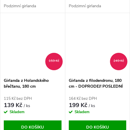
Podzimní girlanda
Podzimní girlanda
159 Kč
249 Kč
Girlanda z Holandského
Girlanda z filodendronu, 180
břečťanu, 180 cm
cm - DOPRODEJ! POSLEDNÍ
KUS SKLADEM!
115 Kč bez DPH
164 Kč bez DPH
139 Kč
199 Kč
/ ks
/ ks
Skladem
Skladem
DO KOŠÍKU
DO KOŠÍKU