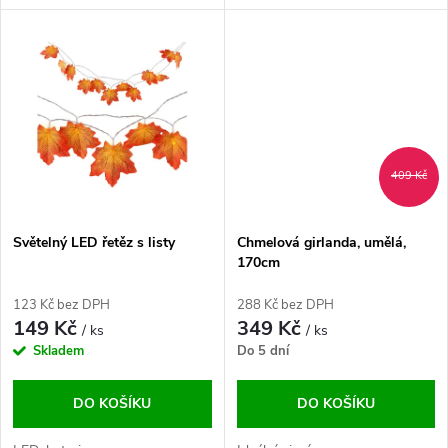
u
k
k
t
t
ů
ů
409 Kč
Světelný LED řetěz s listy
Chmelová girlanda, umělá,
170cm
123 Kč bez DPH
288 Kč bez DPH
149 Kč
349 Kč
/ ks
/ ks
Skladem
Do 5 dní
DO KOŠÍKU
DO KOŠÍKU