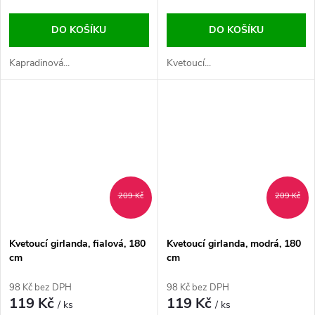
DO KOŠÍKU
DO KOŠÍKU
Kapradinová...
Kvetoucí...
209 Kč
209 Kč
Kvetoucí girlanda, fialová, 180
Kvetoucí girlanda, modrá, 180
cm
cm
98 Kč bez DPH
98 Kč bez DPH
119 Kč
119 Kč
/ ks
/ ks