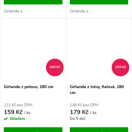
Girlanda z...
Girlanda z...
189 Kč
259 Kč
Girlanda z potosu, 180 cm
Girlanda z trávy, fialová, 180
cm
131 Kč bez DPH
148 Kč bez DPH
159 Kč
179 Kč
/ ks
/ ks
Skladem
Do 5 dní