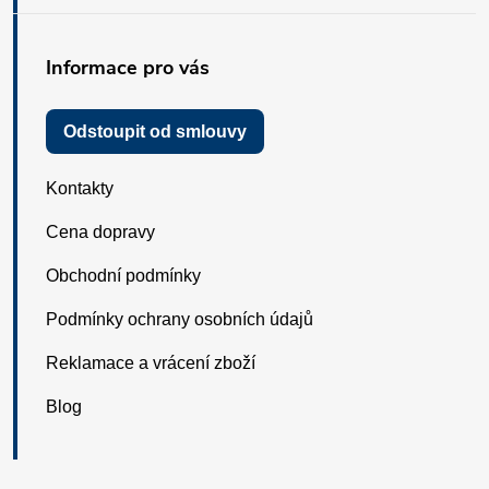
Informace pro vás
Odstoupit od smlouvy
Kontakty
Cena dopravy
Obchodní podmínky
Podmínky ochrany osobních údajů
Reklamace a vrácení zboží
Blog