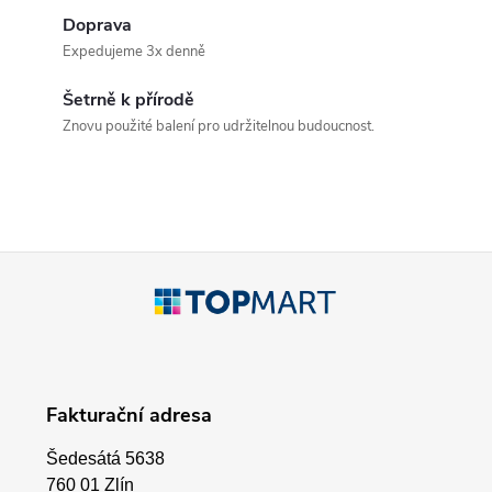
l
Doprava
á
Expedujeme 3x denně
d
Šetrně k přírodě
a
Znovu použité balení pro udržitelnou budoucnost.
c
í
p
Z
r
á
v
p
k
Fakturační adresa
a
y
Šedesátá 5638
v
760 01 Zlín