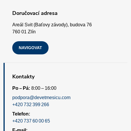
t
ý
í
Doručovací adresa
p
Areál Svit (Baťovy závody), budova 76
i
760 01 Zlín
s
NAVIGOVAT
u
Kontakty
Po – Pá:
8:00 – 16:00
podpora@devetmesicu.com
+420 732 399 266
Telefon:
+420 737 60 00 65
E-mail: