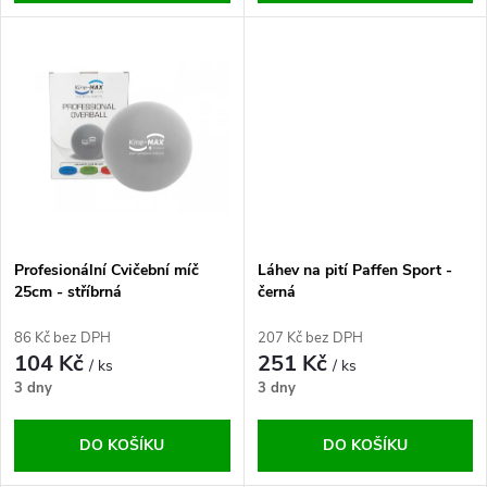
d
u
u
k
k
t
t
ů
ů
Profesionální Cvičební míč
Láhev na pití Paffen Sport -
25cm - stříbrná
černá
86 Kč bez DPH
207 Kč bez DPH
104 Kč
251 Kč
/ ks
/ ks
3 dny
3 dny
DO KOŠÍKU
DO KOŠÍKU