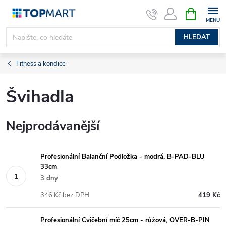
Přejít
NÁKUPNÍ
KOŠÍK
na
obsah
HLEDAT
Fitness a kondice
Švihadla
Nejprodávanější
Profesionální Balanční Podložka - modrá, B-PAD-BLU
33cm
3 dny
346 Kč bez DPH
419 Kč
Profesionální Cvičební míč 25cm - růžová, OVER-B-PIN