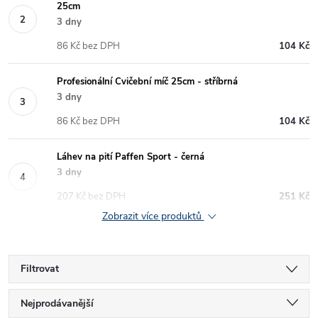
25cm
3 dny
86 Kč bez DPH
104 Kč
Profesionální Cvičební míč 25cm - stříbrná
3 dny
86 Kč bez DPH
104 Kč
Láhev na pití Paffen Sport - černá
3 dny
207 Kč bez DPH
251 Kč
Zobrazit více produktů
Filtrovat
Ř
Nejprodávanější