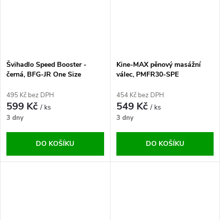
Švihadlo Speed Booster -
Kine-MAX pěnový masážní
černá, BFG-JR One Size
válec, PMFR30-SPE
495 Kč bez DPH
454 Kč bez DPH
599 Kč
549 Kč
/ ks
/ ks
3 dny
3 dny
DO KOŠÍKU
DO KOŠÍKU