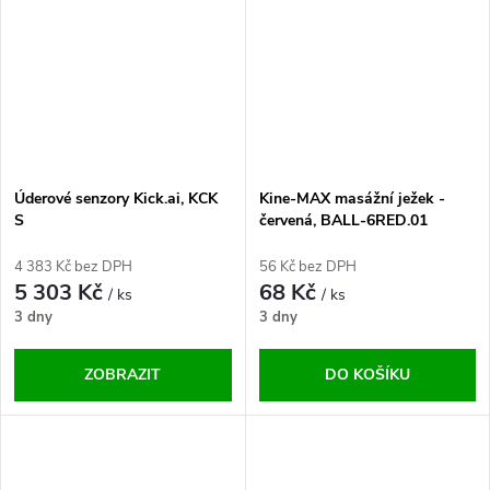
Úderové senzory Kick.ai, KCK
Kine-MAX masážní ježek -
S
červená, BALL-6RED.01
4 383 Kč bez DPH
56 Kč bez DPH
5 303 Kč
68 Kč
/ ks
/ ks
3 dny
3 dny
ZOBRAZIT
DO KOŠÍKU