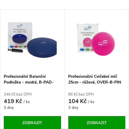
a
Nejlevnější
V
Nejdražší
z
ý
Abecedně
e
p
n
i
í
s
p
Profesionální Balanční
Profesionální Cvičební míč
Podložka - modrá, B-PAD-
25cm - růžová, OVER-B-PIN
p
BLU 33cm
25cm
r
346 Kč bez DPH
86 Kč bez DPH
r
419 Kč
104 Kč
/ ks
/ ks
o
3 dny
3 dny
o
d
ZOBRAZIT
ZOBRAZIT