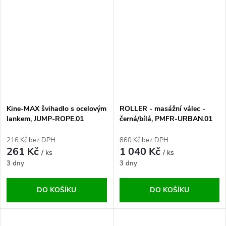
Kine-MAX švihadlo s ocelovým
ROLLER - masážní válec -
lankem, JUMP-ROPE.01
černá/bílá, PMFR-URBAN.01
216 Kč bez DPH
860 Kč bez DPH
261 Kč
1 040 Kč
/ ks
/ ks
3 dny
3 dny
DO KOŠÍKU
DO KOŠÍKU