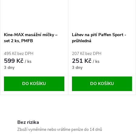
Kine-MAX masážní míčky –
Láhev na pití Paffen Sport -
set 2 ks, PMFB
průhledná
495 Kč bez DPH
207 Kč bez DPH
599 Kč
251 Kč
/ ks
/ ks
3 dny
3 dny
DO KOŠÍKU
DO KOŠÍKU
O
v
Bez rizika
Zboží vyměníme nebo vrátíme peníze do 14 dnů