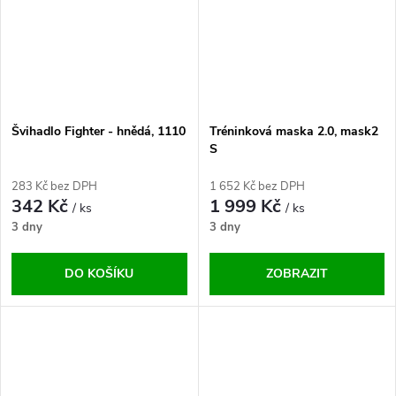
Švihadlo Fighter - hnědá, 1110
Tréninková maska 2.0, mask2
S
283 Kč bez DPH
1 652 Kč bez DPH
342 Kč
1 999 Kč
/ ks
/ ks
3 dny
3 dny
DO KOŠÍKU
ZOBRAZIT