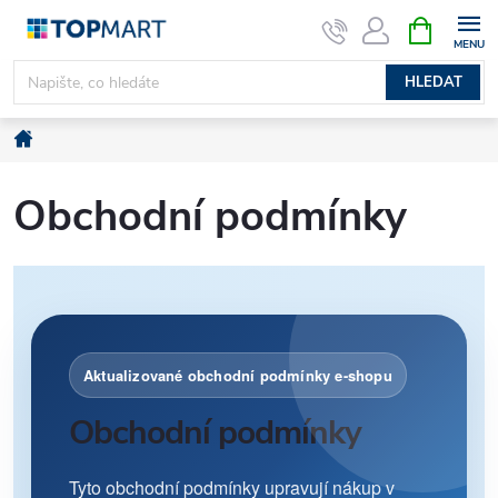
Přejít
NÁKUPNÍ
KOŠÍK
na
obsah
HLEDAT
Domů
Obchodní podmínky
Aktualizované obchodní podmínky e-shopu
Obchodní podmínky
Tyto obchodní podmínky upravují nákup v