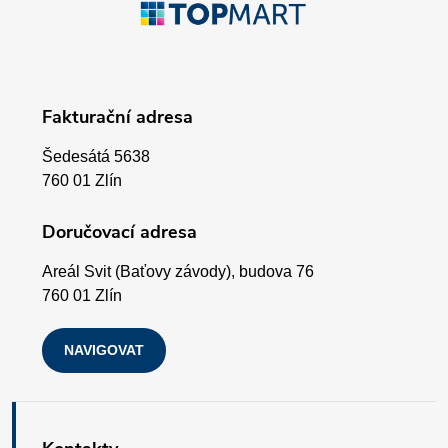
á
p
Fakturační adresa
a
Šedesátá 5638
t
760 01 Zlín
í
Doručovací adresa
Areál Svit (Baťovy závody), budova 76
760 01 Zlín
NAVIGOVAT