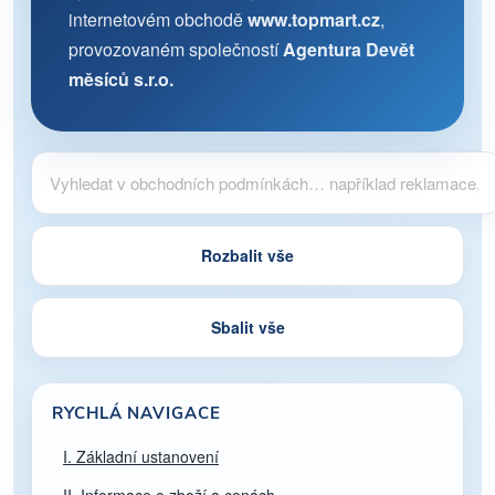
internetovém obchodě
www.topmart.cz
,
provozovaném společností
Agentura Devět
měsíců s.r.o.
Rozbalit vše
Sbalit vše
RYCHLÁ NAVIGACE
I. Základní ustanovení