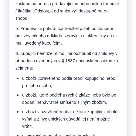
zaslané na adresu prodávajícího nebo online formulář
/ tlačítko „Odstoupit od smlouvy“ dostupné na e-
shopu.
5. Prodávající potvrdí spotřebiteli přijetí odstoupení
bez zbytečného odkladu, zpravidla elektronicky na e-
mail uvedený kupujícím.
6. Kupující nemůže mimo jiné odstoupit od smlouvy v
případech uvedených v § 1837 občanského zákoníku,
zejména:
u zboží upraveného podle přání kupujícího nebo
pro jeho osobu,
u zboží, které podléhá rychlé zkáze nebo bylo po
dodání nenávratně smíseno s jiným zbožím,
u zboží v uzavřeném obalu, které kupující z obalu
vyňal a z hygienických důvodů jej není možné
vrátit,
u zvukové nebo obrazové nahrávky či