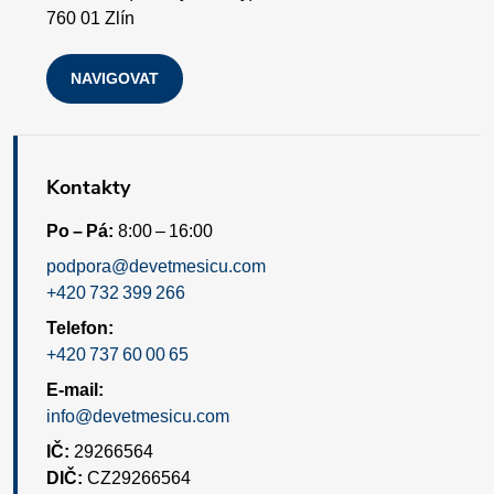
i
760 01 Zlín
s
NAVIGOVAT
u
Kontakty
Po – Pá:
8:00 – 16:00
podpora@devetmesicu.com
+420 732 399 266
Telefon:
+420 737 60 00 65
E-mail:
info@devetmesicu.com
IČ:
29266564
DIČ:
CZ29266564