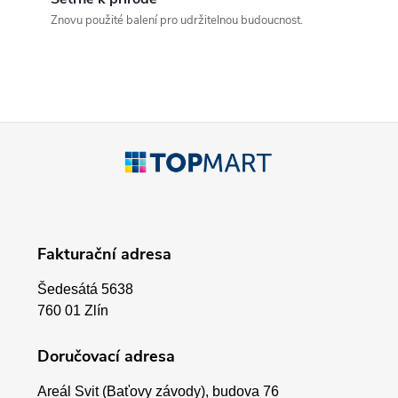
a
Znovu použité balení pro udržitelnou budoucnost.
c
í
p
Z
r
á
v
p
k
Fakturační adresa
a
y
Šedesátá 5638
v
t
760 01 Zlín
ý
í
Doručovací adresa
p
Areál Svit (Baťovy závody), budova 76