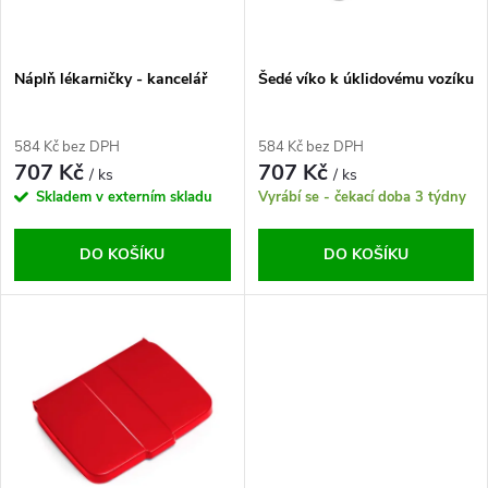
i
í
s
p
Náplň lékarničky - kancelář
Šedé víko k úklidovému vozíku
p
r
584 Kč bez DPH
584 Kč bez DPH
r
707 Kč
707 Kč
/ ks
/ ks
o
Skladem v externím skladu
Vyrábí se - čekací doba 3 týdny
o
d
DO KOŠÍKU
DO KOŠÍKU
d
u
u
k
k
t
t
ů