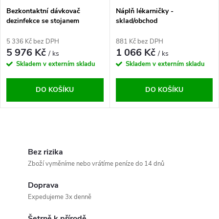
Bezkontaktní dávkovač
Náplň lékarničky -
dezinfekce se stojanem
sklad/obchod
5 336 Kč bez DPH
881 Kč bez DPH
5 976 Kč
1 066 Kč
/ ks
/ ks
Skladem v externím skladu
Skladem v externím skladu
DO KOŠÍKU
DO KOŠÍKU
O
v
Bez rizika
Zboží vyměníme nebo vrátíme peníze do 14 dnů
l
Doprava
á
Expedujeme 3x denně
d
Šetrně k přírodě