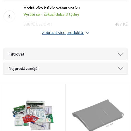
Modré víko k úklidovému vozíku
Vyrábí se - čekací doba 3 týdny
386 Kč bez DPH
467 Kč
Zobrazit více produktů
Filtrovat
Ř
Nejprodávanější
a
Nejlevnější
V
Nejdražší
z
ý
Abecedně
e
p
n