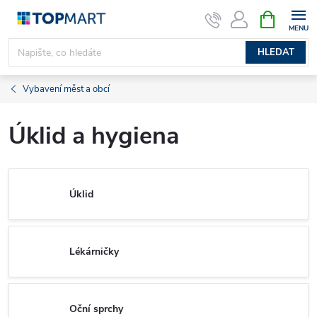
Přejít
NÁKUPNÍ
KOŠÍK
na
obsah
HLEDAT
Vybavení měst a obcí
Úklid a hygiena
Úklid
Lékárničky
Oční sprchy