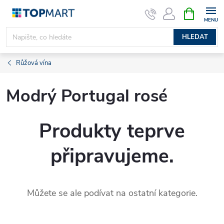
Přejít
NÁKUPNÍ
KOŠÍK
na
obsah
HLEDAT
Růžová vína
Modrý Portugal rosé
Produkty teprve
připravujeme.
Můžete se ale podívat na ostatní kategorie.