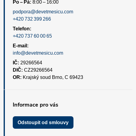
Po – Pá:
8:00 – 16:00
podpora@devetmesicu.com
+420 732 399 266
Telefon:
+420 737 60 00 65
E-mail:
info@devetmesicu.com
IČ:
29266564
DIČ:
CZ29266564
OR:
Krajský soud Brno, C 69423
Informace pro vás
Odstoupit od smlouvy