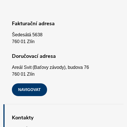
á
p
Fakturační adresa
a
Šedesátá 5638
t
760 01 Zlín
í
Doručovací adresa
Areál Svit (Baťovy závody), budova 76
760 01 Zlín
NAVIGOVAT
Kontakty