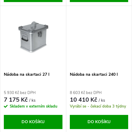
d
u
u
k
k
t
t
ů
ů
Nádoba na skartaci 27 l
Nádoba na skartaci 240 l
5 930 Kč bez DPH
8 603 Kč bez DPH
7 175 Kč
10 410 Kč
/ ks
/ ks
Skladem v externím skladu
Vyrábí se - čekací doba 3 týdny
DO KOŠÍKU
DO KOŠÍKU