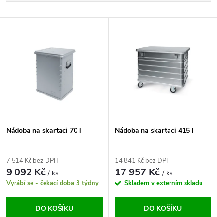
a
Nejlevnější
V
Nejdražší
z
ý
Abecedně
e
p
n
i
í
s
p
Nádoba na skartaci 70 l
Nádoba na skartaci 415 l
p
r
7 514 Kč bez DPH
14 841 Kč bez DPH
r
9 092 Kč
17 957 Kč
/ ks
/ ks
o
Vyrábí se - čekací doba 3 týdny
Skladem v externím skladu
o
d
DO KOŠÍKU
DO KOŠÍKU