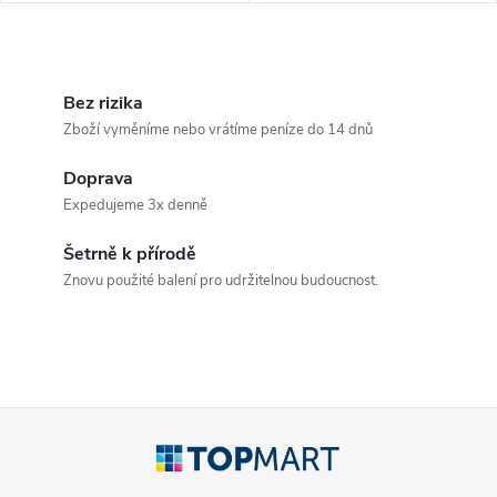
O
v
Bez rizika
Zboží vyměníme nebo vrátíme peníze do 14 dnů
l
Doprava
á
Expedujeme 3x denně
d
Šetrně k přírodě
a
Znovu použité balení pro udržitelnou budoucnost.
c
í
p
Z
r
á