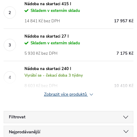
Nádoba na skartaci 415 l
Skladem v externím skladu
14 841 Kč bez DPH
17 957 Kč
Nádoba na skartaci 27 l
Skladem v externím skladu
5 930 Kč bez DPH
7 175 Kč
Nádoba na skartaci 240 l
Vyrábí se - čekací doba 3 týdny
8 603 Kč bez DPH
10 410 Kč
Zobrazit více produktů
Filtrovat
Ř
Nejprodávanější