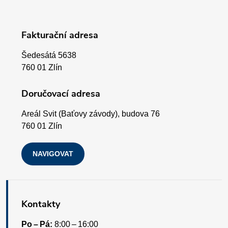
v
p
k
Fakturační adresa
a
y
Šedesátá 5638
v
t
760 01 Zlín
ý
í
Doručovací adresa
p
Areál Svit (Baťovy závody), budova 76
i
760 01 Zlín
s
NAVIGOVAT
u
Kontakty
Po – Pá:
8:00 – 16:00