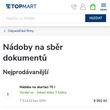
Přejít
NÁKUPNÍ
KOŠÍK
na
obsah
HLEDAT
Odpadářské firmy
Nádoby na sběr
dokumentů
Nejprodávanější
Nádoba na skartaci 70 l
Vyrábí se - čekací doba 3 týdny
7 514 Kč bez DPH
9 092 Kč