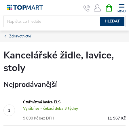
Přejít
NÁKUPNÍ
KOŠÍK
na
obsah
HLEDAT
Zdravotnictví
Kancelářské židle, lavice,
stoly
Nejprodávanější
Čtyřmístná lavice ELSI
Vyrábí se - čekací doba 3 týdny
9 890 Kč bez DPH
11 967 Kč