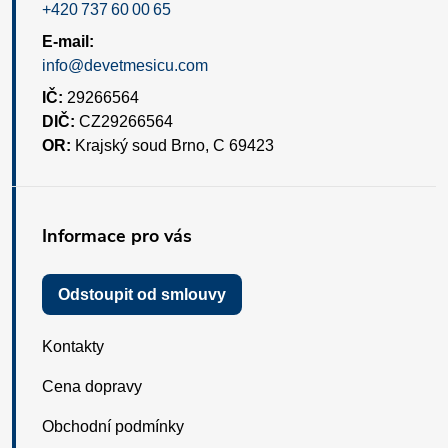
+420 737 60 00 65
E-mail:
info@devetmesicu.com
IČ:
29266564
DIČ:
CZ29266564
OR:
Krajský soud Brno, C 69423
Informace pro vás
Odstoupit od smlouvy
Kontakty
Cena dopravy
Obchodní podmínky