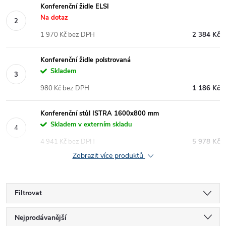
Konferenční židle ELSI
Na dotaz
1 970 Kč bez DPH
2 384 Kč
Konferenční židle polstrovaná
Skladem
980 Kč bez DPH
1 186 Kč
Konferenční stůl ISTRA 1600x800 mm
Skladem v externím skladu
4 941 Kč bez DPH
5 978 Kč
Zobrazit více produktů
Filtrovat
Ř
Nejprodávanější