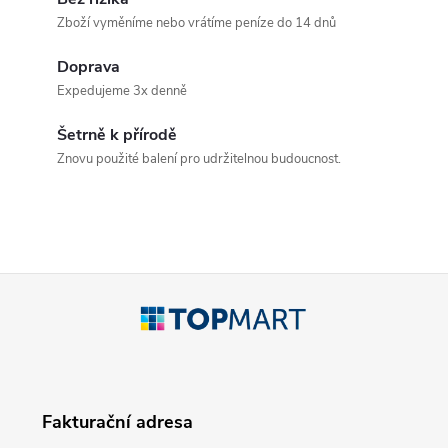
v
Zboží vyměníme nebo vrátíme peníze do 14 dnů
l
Doprava
á
Expedujeme 3x denně
d
Šetrně k přírodě
a
Znovu použité balení pro udržitelnou budoucnost.
c
í
p
Z
r
á
v
p
k
Fakturační adresa
a
y