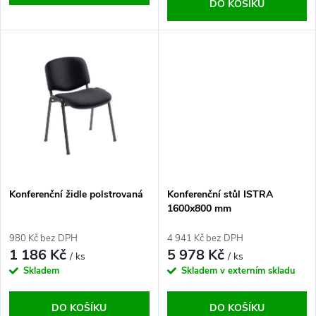
d
DO KOŠÍKU
u
u
k
k
t
t
ů
ů
Konferenční židle polstrovaná
Konferenční stůl ISTRA
1600x800 mm
980 Kč bez DPH
4 941 Kč bez DPH
1 186 Kč
5 978 Kč
/ ks
/ ks
Skladem
Skladem v externím skladu
DO KOŠÍKU
DO KOŠÍKU