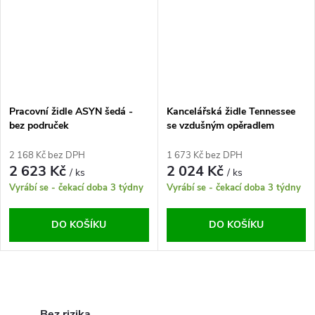
Pracovní židle ASYN šedá -
Kancelářská židle Tennessee
bez područek
se vzdušným opěradlem
2 168 Kč bez DPH
1 673 Kč bez DPH
2 623 Kč
2 024 Kč
/ ks
/ ks
Vyrábí se - čekací doba 3 týdny
Vyrábí se - čekací doba 3 týdny
DO KOŠÍKU
DO KOŠÍKU
O
Bez rizika