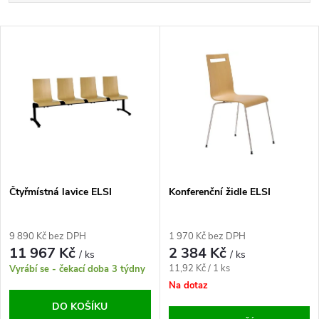
a
Nejlevnější
V
Nejdražší
z
ý
Abecedně
e
p
n
i
í
s
p
Čtyřmístná lavice ELSI
Konferenční židle ELSI
p
r
9 890 Kč bez DPH
1 970 Kč bez DPH
r
11 967 Kč
2 384 Kč
/ ks
/ ks
o
Měrná
11,92 Kč / 1 ks
Vyrábí se - čekací doba 3 týdny
o
cena:
Na dotaz
d
DO KOŠÍKU