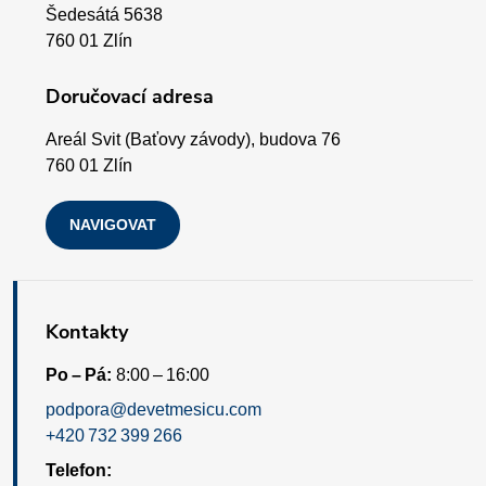
Šedesátá 5638
v
t
760 01 Zlín
ý
í
Doručovací adresa
p
Areál Svit (Baťovy závody), budova 76
i
760 01 Zlín
s
NAVIGOVAT
u
Kontakty
Po – Pá:
8:00 – 16:00
podpora@devetmesicu.com
+420 732 399 266
Telefon: