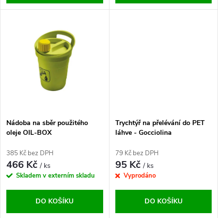
d
u
u
k
k
t
t
ů
ů
Nádoba na sběr použitého
Trychtýř na přelévání do PET
oleje OIL-BOX
láhve - Gocciolina
385 Kč bez DPH
79 Kč bez DPH
466 Kč
95 Kč
/ ks
/ ks
Skladem v externím skladu
Vyprodáno
DO KOŠÍKU
DO KOŠÍKU