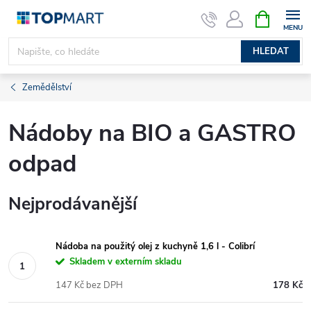
Přejít
NÁKUPNÍ
KOŠÍK
na
obsah
HLEDAT
Zemědělství
Nádoby na BIO a GASTRO
odpad
Nejprodávanější
Nádoba na použitý olej z kuchyně 1,6 l - Colibrí
Skladem v externím skladu
147 Kč bez DPH
178 Kč