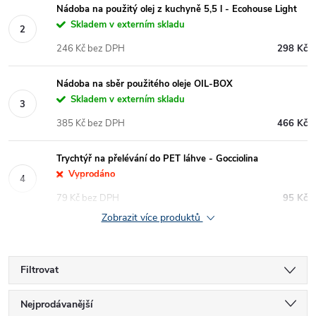
Nádoba na použitý olej z kuchyně 5,5 l - Ecohouse Light
Skladem v externím skladu
246 Kč bez DPH
298 Kč
Nádoba na sběr použitého oleje OIL-BOX
Skladem v externím skladu
385 Kč bez DPH
466 Kč
Trychtýř na přelévání do PET láhve - Gocciolina
Vyprodáno
79 Kč bez DPH
95 Kč
Zobrazit více produktů
Filtrovat
Ř
Nejprodávanější