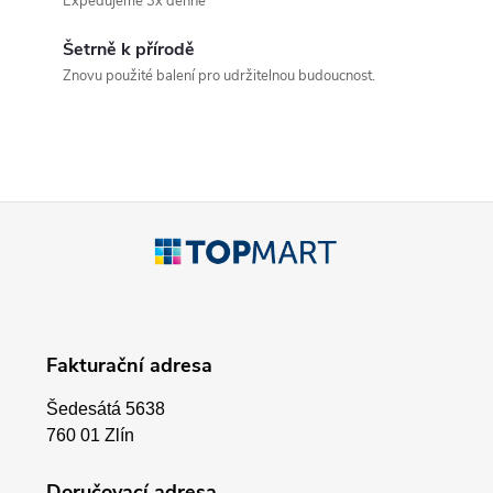
Expedujeme 3x denně
d
Šetrně k přírodě
a
Znovu použité balení pro udržitelnou budoucnost.
c
í
p
Z
r
á
v
p
k
Fakturační adresa
a
y
Šedesátá 5638
v
t
760 01 Zlín
ý
Doručovací adresa