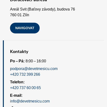
í
p
Areál Svit (Baťovy závody), budova 76
i
760 01 Zlín
s
NAVIGOVAT
u
Kontakty
Po – Pá:
8:00 – 16:00
podpora@devetmesicu.com
+420 732 399 266
Telefon:
+420 737 60 00 65
E-mail:
info@devetmesicu.com