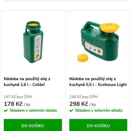
a
Nejlevnější
V
Nejdražší
z
ý
Abecedně
e
p
n
i
í
s
p
Nádoba na použitý olej z
Nádoba na použitý olej z
kuchyně 1,6 l - Colibrí
kuchyně 5,5 l - Ecohouse Light
p
r
147 Kč bez DPH
246 Kč bez DPH
r
178 Kč
298 Kč
/ ks
/ ks
o
Skladem v externím skladu
Skladem v externím skladu
o
d
DO KOŠÍKU
DO KOŠÍKU