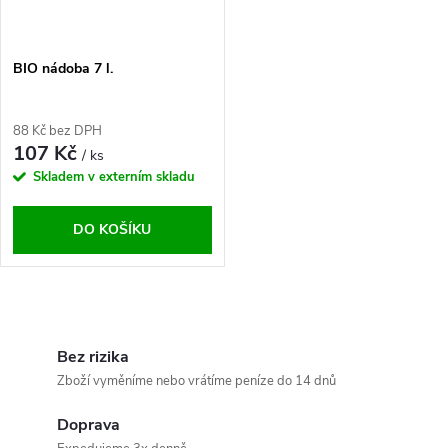
BIO nádoba 7 l.
88 Kč bez DPH
107 Kč
/ ks
Skladem v externím skladu
DO KOŠÍKU
O
v
Bez rizika
Zboží vyměníme nebo vrátíme peníze do 14 dnů
l
Doprava
á