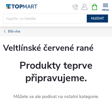
Přejít
NÁKUPNÍ
KOŠÍK
na
obsah
HLEDAT
Bílá vína
Veltlínské červené rané
Produkty teprve
připravujeme.
Můžete se ale podívat na ostatní kategorie.