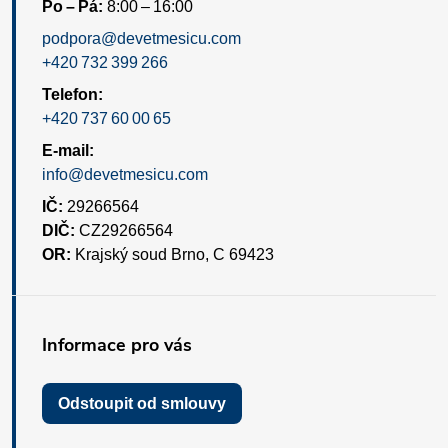
Po – Pá:
8:00 – 16:00
podpora@devetmesicu.com
+420 732 399 266
Telefon:
+420 737 60 00 65
E-mail:
info@devetmesicu.com
IČ:
29266564
DIČ:
CZ29266564
OR:
Krajský soud Brno, C 69423
Informace pro vás
Odstoupit od smlouvy