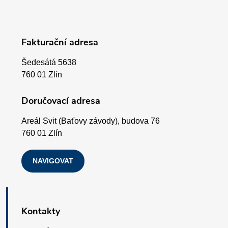
á
p
Fakturační adresa
a
Šedesátá 5638
t
760 01 Zlín
í
Doručovací adresa
Areál Svit (Baťovy závody), budova 76
760 01 Zlín
NAVIGOVAT
Kontakty