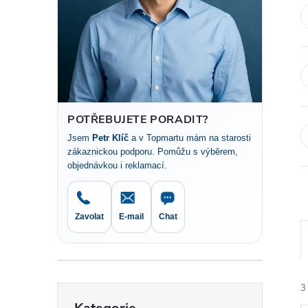
t
r
a
n
POTŘEBUJETE PORADIT?
Jsem
Petr Klíč
a v Topmartu mám na starosti
n
zákaznickou podporu. Pomůžu s výběrem,
objednávkou i reklamací.
í
p
Zavolat
E-mail
Chat
a
n
3
Přeskočit