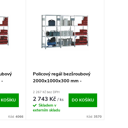
oubový
Policový regál bezšroubový
 -
2000x1000x300 mm -
zákl.pole
2 267 Kč bez DPH
2 743 Kč
/ ks
 KOŠÍKU
DO KOŠÍKU
Skladem v
externím skladu
Kód:
4066
Kód:
3570