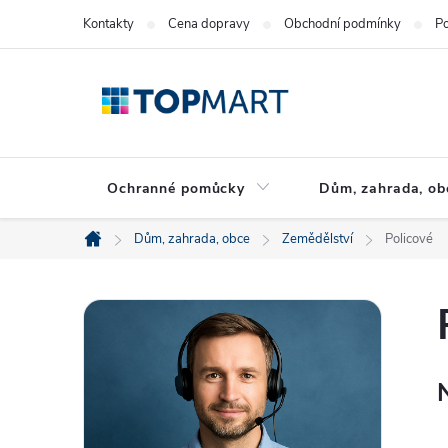
Přejít
Kontakty
Cena dopravy
Obchodní podmínky
Po
na
obsah
Ochranné pomůcky
Dům, zahrada, ob
Dům, zahrada, obce
Zemědělství
Policové
Domů
P
o
s