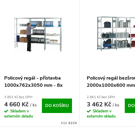
V
e
ý
n
p
p
s
r
p
Policový regál - přístavba
Policový regál bezšr
o
1000x762x3050 mm - 8x
2000x1000x600 mm
r
police
zákl.pole
3 851 Kč bez DPH
2 861 Kč bez DPH
d
4 660 Kč
3 462 Kč
/ ks
/ ks
DO KOŠÍKU
DO
o
Skladem v
Skladem v
u
externím skladu
externím skladu
d
Kód:
6234
k