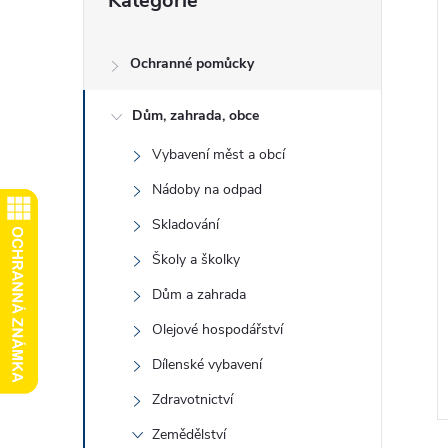
Kategorie
kategorie
e
l
Ochranné pomůcky
Dům, zahrada, obce
í
i
Vybavení měst a obcí
Nádoby na odpad
Skladování
Školy a školky
Dům a zahrada
Olejové hospodářství
Dílenské vybavení
Zdravotnictví
Zemědělství