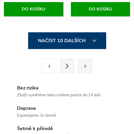
DO KOŠÍKU
DO KOŠÍKU
O
NAČÍST 10 DALŠÍCH
v
l
S
1
2
t
á
r
d
á
Bez rizika
a
n
Zboží vyměníme nebo vrátíme peníze do 14 dnů
k
c
Doprava
o
Expedujeme 3x denně
í
v
á
Šetrně k přírodě
p