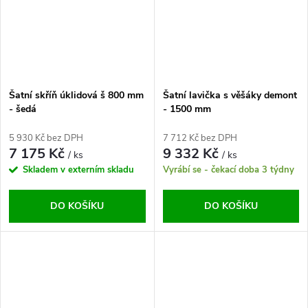
Šatní skříň úklidová š 800 mm
Šatní lavička s věšáky demont
- šedá
- 1500 mm
5 930 Kč bez DPH
7 712 Kč bez DPH
7 175 Kč
9 332 Kč
/ ks
/ ks
Skladem v externím skladu
Vyrábí se - čekací doba 3 týdny
DO KOŠÍKU
DO KOŠÍKU