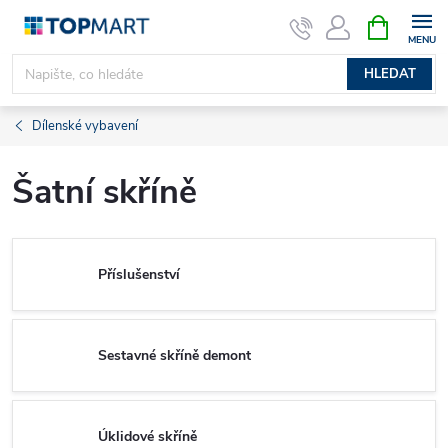
Přejít
NÁKUPNÍ
KOŠÍK
na
obsah
HLEDAT
Dílenské vybavení
Šatní skříně
Příslušenství
Sestavné skříně demont
Úklidové skříně