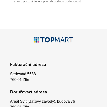
Znovu použité balení pro udržitelnou budoucnost.
n
r
í
v
k
Z
y
á
v
p
ý
Fakturační adresa
p
a
i
Šedesátá 5638
t
760 01 Zlín
s
í
Doručovací adresa
u
Areál Svit (Baťovy závody), budova 76