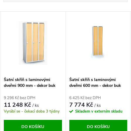
a
Nejlevnější
V
Nejdražší
z
ý
Abecedně
e
p
n
i
í
s
p
Šatní skříň s laminovými
Šatní skříň s laminovými
dveřmi 900 mm - dekor buk
dveřmi 600 mm - dekor buk
p
r
9 296 Kč bez DPH
6 425 Kč bez DPH
r
11 248 Kč
7 774 Kč
/ ks
/ ks
o
Vyrábí se - čekací doba 3 týdny
Skladem v externím skladu
o
d
DO KOŠÍKU
DO KOŠÍKU