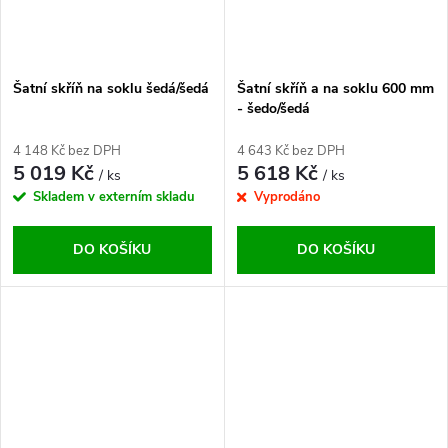
Šatní skříň na soklu šedá/šedá
Šatní skříň a na soklu 600 mm
- šedo/šedá
4 148 Kč bez DPH
4 643 Kč bez DPH
5 019 Kč
5 618 Kč
/ ks
/ ks
Skladem v externím skladu
Vyprodáno
DO KOŠÍKU
DO KOŠÍKU