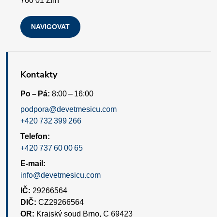
760 01 Zlín
NAVIGOVAT
Kontakty
Po – Pá:
8:00 – 16:00
podpora@devetmesicu.com
+420 732 399 266
Telefon:
+420 737 60 00 65
E-mail:
info@devetmesicu.com
IČ:
29266564
DIČ:
CZ29266564
OR:
Krajský soud Brno, C 69423