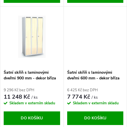
d
u
u
k
k
t
t
ů
ů
Šatní skříň s laminovými
Šatní skříň s laminovými
dveřmi 900 mm - dekor bříza
dveřmi 600 mm - dekor bříza
9 296 Kč bez DPH
6 425 Kč bez DPH
11 248 Kč
7 774 Kč
/ ks
/ ks
Skladem v externím skladu
Skladem v externím skladu
DO KOŠÍKU
DO KOŠÍKU